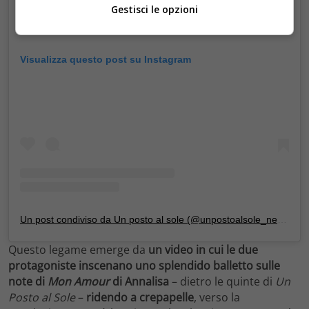
Gestisci le opzioni
Visualizza questo post su Instagram
Un post condiviso da Un posto al sole (@unpostoalsole_news)
Questo legame emerge da
un video in cui le due
protagoniste inscenano uno splendido balletto sulle
note di
Mon Amour
di Annalisa
– dietro le quinte di
Un
Posto al Sole
–
ridendo a crepapelle
, verso la