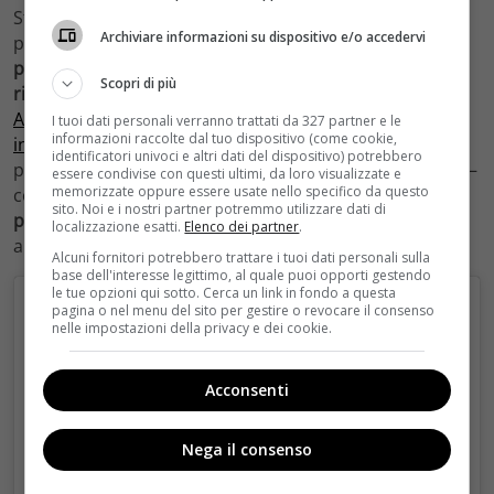
Stupisce il loro rapporto così amichevole perché il
Archiviare informazioni su dispositivo e/o accedervi
pubblico le conosce principalmente come ‘nemiche’.
Si
parla di Marina Giordano e Lara Martinelli
–
Scopri di più
rispettivamente le attrici Nina Soldano e Chiara Conti
.
All’interno della soap, la situazione è ormai divenuta
I tuoi dati personali verranno trattati da 327 partner e le
informazioni raccolte dal tuo dispositivo (come cookie,
insostenibile
e prossimamente la suddetta Lara
identificatori univoci e altri dati del dispositivo) potrebbero
potrebbe addirittura
attentare alla vita della sua rivale
–
essere condivise con questi ultimi, da loro visualizzate e
memorizzate oppure essere usate nello specifico da questo
come anticipato dal sito
Blasting News
.
Ma nella realtà,
sito. Noi e i nostri partner potremmo utilizzare dati di
però, si rivelano ottime amiche
– quasi sorelle – pronte
localizzazione esatti.
Elenco dei partner
.
a divertirsi.
Alcuni fornitori potrebbero trattare i tuoi dati personali sulla
base dell'interesse legittimo, al quale puoi opporti gestendo
le tue opzioni qui sotto. Cerca un link in fondo a questa
pagina o nel menu del sito per gestire o revocare il consenso
nelle impostazioni della privacy e dei cookie.
Acconsenti
Nega il consenso