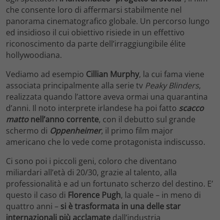
che consente loro di affermarsi stabilmente nel
panorama cinematografico globale. Un percorso lungo
ed insidioso il cui obiettivo risiede in un effettivo
riconoscimento da parte dell’irraggiungibile élite
hollywoodiana.
Vediamo ad esempio
Cillian Murphy
, la cui fama viene
associata principalmente alla serie tv
Peaky Blinders
,
realizzata quando l’attore aveva ormai una quarantina
d’anni. Il noto interprete irlandese ha poi fatto
scacco
matto
nell’anno corrente
, con il debutto sul grande
schermo di
Oppenheimer
, il primo film major
americano che lo vede come protagonista indiscusso.
Ci sono poi i piccoli geni, coloro che diventano
miliardari all’età di 20/30, grazie al talento, alla
professionalità e ad un fortunato scherzo del destino. E’
questo il caso di
Florence Pugh
, la quale – in meno di
quattro anni –
si è trasformata in una delle star
internazionali più acclamate
dall’industria