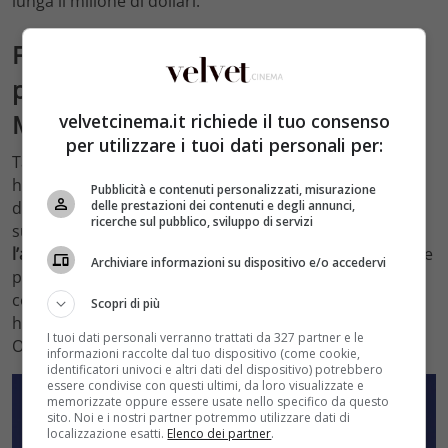
lunga il milione di dollari.
Florence Pugh, cachet da capogiro
per la partner professionale di Cillian
Murphy
velvetcinema.it richiede il tuo consenso
per utilizzare i tuoi dati personali per:
Tanto talentuosa, quanto versatile.
Florence Pugh
non
ha sbagliato un colpo dal debutto sul grande schermo
Pubblicità e contenuti personalizzati, misurazione
delle prestazioni dei contenuti e degli annunci,
di
Piccole Donne
, scritto e diretto da Greta Gerwig. La
ricerche sul pubblico, sviluppo di servizi
sua scalata è poi proseguita con
un capolavoro dopo
l’altro
:
Don’t Worry Darling
,
Il Prodigio
,
A Good Person
e
Archiviare informazioni su dispositivo e/o accedervi
poi
Oppenheimer
– film che contempla la
collaborazione con alcuni dei più grandi volti
Scopri di più
hollywoodiani, oltre che la regia del candidato premio
I tuoi dati personali verranno trattati da 327 partner e le
Oscar Christopher Nolan.
informazioni raccolte dal tuo dispositivo (come cookie,
identificatori univoci e altri dati del dispositivo) potrebbero
essere condivise con questi ultimi, da loro visualizzate e
memorizzate oppure essere usate nello specifico da questo
sito. Noi e i nostri partner potremmo utilizzare dati di
localizzazione esatti.
Elenco dei partner
.