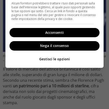
Alcuni fornitori potrebbero trattare i tuoi dati personali sulla
base dell'interesse legittimo, al quale puoi opporti gestendo
le tue opzioni qui sotto. Cerca un link in fondo a questa
pagina o nel menu del sito per gestire o revocare il consenso
nelle impostazioni della privacy e dei cookie.
Acconsenti
Nega il consenso
Florence Pugh, il valore di mercato dell’attrice sale alle stelle – foto: ansa
Gestisci le opzioni
– velvetcinema.it
Il valore di mercato dell’attrice britannica è così salito
alle stelle, superando di gran lunga il milione di dollari.
Secondo una recente stima, sembra che Florence Pugh
vanti
un patrimonio pari a 10 milioni di sterline
, cifra
derivata non solo dai progetti cinematografici, ma
anche dal ruolo giocato dagli sponsor e degli uffici
stampa.