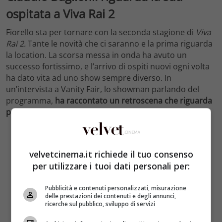
ospitata a Viva Rai 2
Fiorello sta per tornare con la seconda stagione di
Viva
Rai 2.
Tante le novità che ci saranno e la prima riguarda
la location. La scorsa messa in onda ha avuto un
successo fortissimo, e l’arrivo di ospiti nuovi ogni volta
ha dato vita ad uno show sempre diverso. In
un’intervista a Vanity Fair, lo showman parlando del
programma,
ha raccontato un retroscena che riguarda
proprio Claudio Baglioni.
velvetcinema.it richiede il tuo consenso
per utilizzare i tuoi dati personali per:
Pubblicità e contenuti personalizzati, misurazione
delle prestazioni dei contenuti e degli annunci,
ricerche sul pubblico, sviluppo di servizi