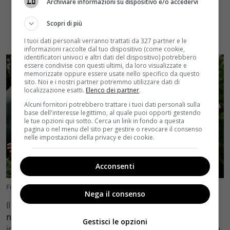
Archiviare informazioni su dispositivo e/o accedervi
Scopri di più
I tuoi dati personali verranno trattati da 327 partner e le
informazioni raccolte dal tuo dispositivo (come cookie,
identificatori univoci e altri dati del dispositivo) potrebbero
essere condivise con questi ultimi, da loro visualizzate e
memorizzate oppure essere usate nello specifico da questo
sito. Noi e i nostri partner potremmo utilizzare dati di
localizzazione esatti.
Elenco dei partner
.
Alcuni fornitori potrebbero trattare i tuoi dati personali sulla
base dell'interesse legittimo, al quale puoi opporti gestendo
le tue opzioni qui sotto. Cerca un link in fondo a questa
pagina o nel menu del sito per gestire o revocare il consenso
nelle impostazioni della privacy e dei cookie.
Acconsenti
Fiorello parla di Baglioni: il retroscena (Foto Ansa) velvetcinema.it
Nega il consenso
Il cantante fu ospite di una puntata ma a quanto pare
non prese proprio bene l’orario di arrivo sul posto
:
Gestisci le opzioni
infatti i protagonisti delle dirette, per potersi preparare