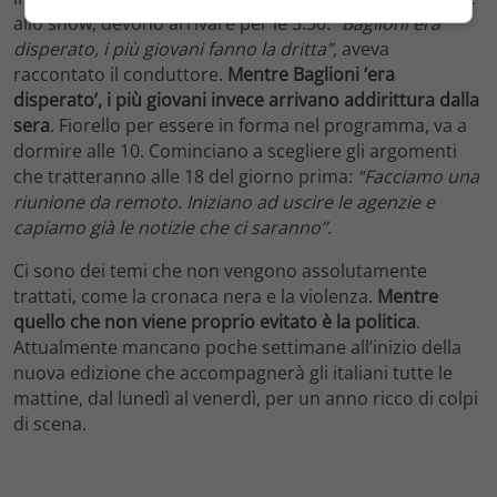
allo show, devono arrivare per le 5:30.
“Baglioni era
disperato, i più giovani fanno la dritta”
, aveva
raccontato il conduttore.
Mentre Baglioni ‘era
disperato’, i più giovani invece arrivano addirittura dalla
sera
. Fiorello per essere in forma nel programma, va a
dormire alle 10. Cominciano a scegliere gli argomenti
che tratteranno alle 18 del giorno prima:
“Facciamo una
riunione da remoto. Iniziano ad uscire le agenzie e
capiamo già le notizie che ci saranno”
.
Ci sono dei temi che non vengono assolutamente
trattati, come la cronaca nera e la violenza.
Mentre
quello che non viene proprio evitato è la politica
.
Attualmente mancano poche settimane all’inizio della
nuova edizione che accompagnerà gli italiani tutte le
mattine, dal lunedì al venerdì, per un anno ricco di colpi
di scena.