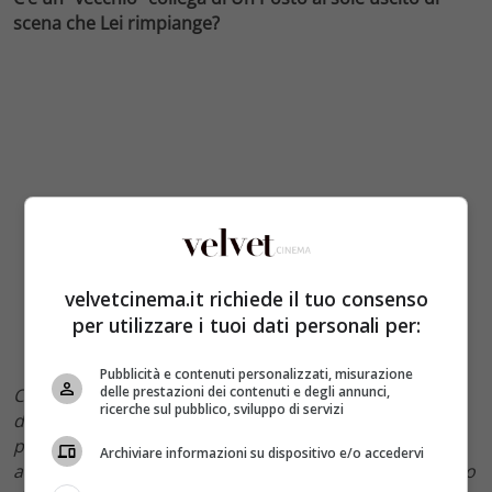
scena che Lei rimpiange?
velvetcinema.it richiede il tuo consenso
per utilizzare i tuoi dati personali per:
Pubblicità e contenuti personalizzati, misurazione
delle prestazioni dei contenuti e degli annunci,
Ci sono tanti colleghi e amici, perché con il tempo si
ricerche sul pubblico, sviluppo di servizi
diventa amici, ogni giorno insieme, si passa in pratica
più tempo sul set che in famiglia, che negli anni si sono
Archiviare informazioni su dispositivo e/o accedervi
alternati con personaggi sempre interessanti all’interno