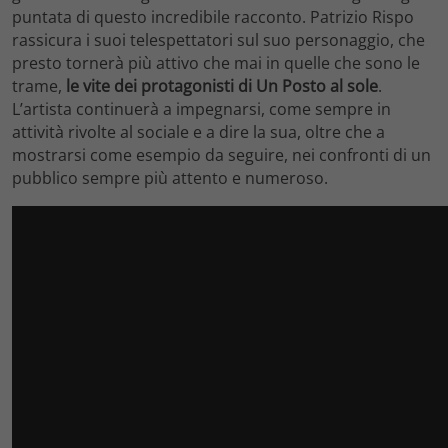
puntata di questo incredibile racconto. Patrizio Rispo
rassicura i suoi telespettatori sul suo personaggio, che
presto tornerà più attivo che mai in quelle che sono le
trame,
le vite dei protagonisti di Un Posto al sole
.
L’artista continuerà a impegnarsi, come sempre in
attività rivolte al sociale e a dire la sua, oltre che a
mostrarsi come esempio da seguire, nei confronti di un
pubblico sempre più attento e numeroso.