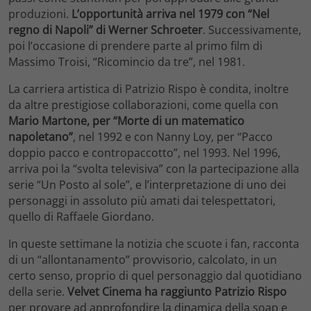
produzioni.
L’opportunità arriva nel 1979 con “Nel
regno di Napoli” di Werner Schroeter
. Successivamente,
poi l’occasione di prendere parte al primo film di
Massimo Troisi, “Ricomincio da tre”, nel 1981.
La carriera artistica di Patrizio Rispo è condita, inoltre
da altre prestigiose collaborazioni, come quella con
Mario Martone, per “Morte di un matematico
napoletano”
, nel 1992 e con Nanny Loy, per “Pacco
doppio pacco e contropaccotto”, nel 1993. Nel 1996,
arriva poi la “svolta televisiva” con la partecipazione alla
serie “Un Posto al sole”, e l’interpretazione di uno dei
personaggi in assoluto più amati dai telespettatori,
quello di Raffaele Giordano.
In queste settimane la notizia che scuote i fan, racconta
di un “allontanamento” provvisorio, calcolato, in un
certo senso, proprio di quel personaggio dal quotidiano
della serie.
Velvet Cinema ha raggiunto Patrizio Rispo
per provare ad approfondire la dinamica della soap e