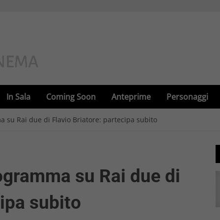
In Sala
Coming Soon
Anteprime
Personaggi
a su Rai due di Flavio Briatore: partecipa subito
rogramma su Rai due di
cipa subito