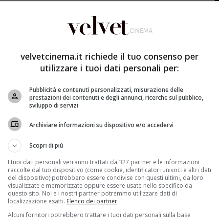
n perdere, dato che dopo anni
ritorna sul piccolo
io Briatore. Attualmente
il format è passato nelle mani di
omini e donne, ovviamente maggiorenni. Il programma
velvetcinema.it richiede il tuo consenso per
iti, dove è stato creato da Mark Burnett insieme Donald
utilizzare i tuoi dati personali per:
e è andato in onda dal 2012 al 2014 su Sky. La prima
edeva Flavio Briatore nei panni del boss.
Pubblicità e contenuti personalizzati, misurazione delle
prestazioni dei contenuti e degli annunci, ricerche sul pubblico,
 su Sky Uno e il ruolo di Boss è andato a due
sviluppo di servizi
ne Avogadro di Vigliano. Nei soli tre anni di messa in
de successo. L’opzione di poter vedere
il format
Archiviare informazioni su dispositivo e/o accedervi
espettatori e per questo il progetto è stato
 deciso di dare nuova vita a The Apprentice riaprendo i
Scopri di più
one dell’imprenditore italiano più famoso al mondo,
I tuoi dati personali verranno trattati da 327 partner e le informazioni
raccolte dal tuo dispositivo (come cookie, identificatori univoci e altri dati
del dispositivo) potrebbero essere condivise con questi ultimi, da loro
visualizzate e memorizzate oppure essere usate nello specifico da
mma di Flavio Briatore: come
questo sito. Noi e i nostri partner potremmo utilizzare dati di
localizzazione esatti.
Elenco dei partner
.
Alcuni fornitori potrebbero trattare i tuoi dati personali sulla base