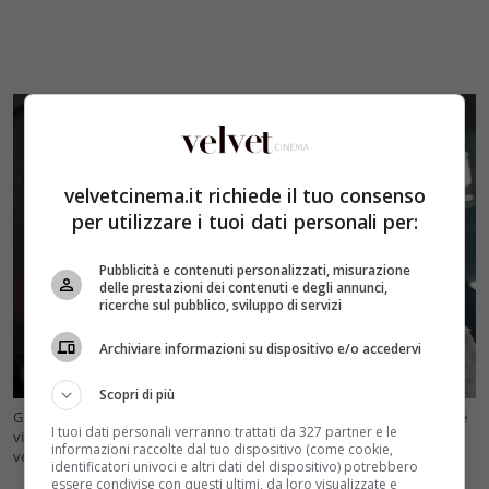
velvetcinema.it richiede il tuo consenso
per utilizzare i tuoi dati personali per:
Pubblicità e contenuti personalizzati, misurazione
delle prestazioni dei contenuti e degli annunci,
ricerche sul pubblico, sviluppo di servizi
Archiviare informazioni su dispositivo e/o accedervi
Scopri di più
Gli eventi raccontati nel nuovo film sembrano essere molto più crudi e
I tuoi dati personali verranno trattati da 327 partner e le
violenti di quelli nella saga originale (Foto Youtube Lionsgate Movies –
informazioni raccolte dal tuo dispositivo (come cookie,
velvetcinema.it)
identificatori univoci e altri dati del dispositivo) potrebbero
essere condivise con questi ultimi, da loro visualizzate e