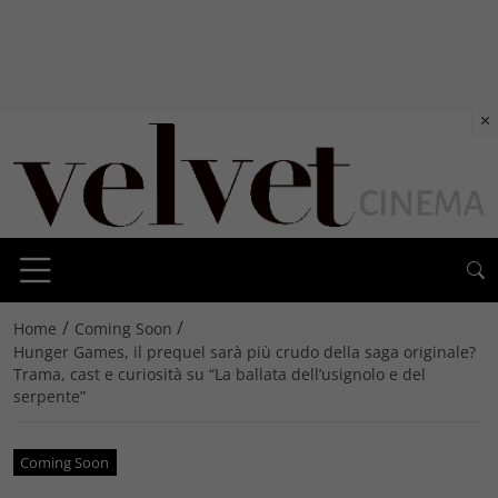
×
/
/
Home
Coming Soon
Hunger Games, il prequel sarà più crudo della saga originale?
Trama, cast e curiosità su “La ballata dell’usignolo e del
serpente”
Coming Soon