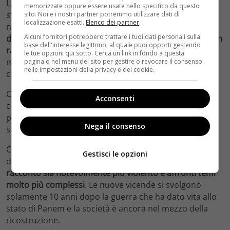
La produzione dei film ha cercato di mantenere lo
memorizzate oppure essere usate nello specifico da questo
stesso tono. Ciò significava che, nonostante le
sito. Noi e i nostri partner potremmo utilizzare dati di
localizzazione esatti.
Elenco dei partner
.
numerose morti sullo schermo,
i combattimenti
Alcuni fornitori potrebbero trattare i tuoi dati personali sulla
dovevano essere prevalentemente privi di sangue e con
base dell'interesse legittimo, al quale puoi opporti gestendo
rapide transizioni
. Le ferite dei tributi spesso sono più
le tue opzioni qui sotto. Cerca un link in fondo a questa
macabre sul libro, così come gli ostacoli e le minacce
pagina o nel menu del sito per gestire o revocare il consenso
nelle impostazioni della privacy e dei cookie.
che i giochi pongono sul loro cammino.
Ora i fan si stanno chiedendo se anche il nuovo film
Acconsenti
cercherà di mantenere lo stesso tono adatto a un
pubblico generale oppure se indulgerà maggiormente
Nega il consenso
sui dettagli più crudi.
Chi ha letto il libro su cui è basato “La ballata
Gestisci le opzioni
dell’usignolo e del serpente” sostiene che
il nuovo
racconto sia notevolmente più violento e affronti temi
molto più complessi
. Le nuove vicende si svolgono
solamente 10 anni dopo la guerra che ha dato vita allo
stato di Panem e la società è ancora nel mezzo della
ricostruzione.