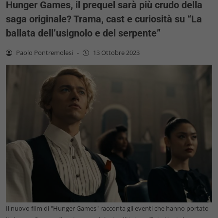
Hunger Games, il prequel sarà più crudo della
saga originale? Trama, cast e curiosità su “La
ballata dell’usignolo e del serpente”
Paolo Pontremolesi
-
13 Ottobre 2023
Il nuovo film di "Hunger Games" racconta gli eventi che hanno portato