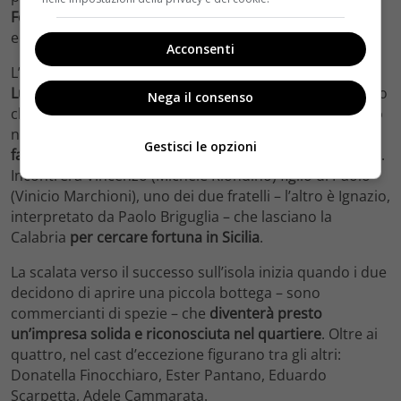
Festa del Cinema di Roma
, arrivata alla diciottesima
edizione, che
si terrà dal 18 al 29 ottobre
.
Acconsenti
L’attrice siciliana
veste i panni del personaggio di Giulia
Lupi
, nato dalla penna di Stefania Auci – autrice del libro
Nega il consenso
che porta lo stesso titolo dello sceneggiato ambientato
nell’Ottocento. Sarà lei
a scombussolare la vita della
Gestisci le opzioni
famiglia Florio
con la sua personalità fuori dagli schemi.
Incontrerà Vincenzo (Michele Riondino) figlio di Paolo
(Vinicio Marchioni), uno dei due fratelli – l’altro è Ignazio,
interpretato da Paolo Briguglia – che lasciano la
Calabria
per cercare fortuna in Sicilia
.
La scalata verso il successo sull’isola inizia quando i due
decidono di aprire una piccola bottega – sono
commercianti di spezie – che
diventerà presto
un’impresa solida e riconosciuta nel quartiere
. Oltre ai
quattro, nel cast d’eccezione figurano tra gli altri:
Donatella Finocchiaro, Ester Pantano, Eduardo
Scarpetta, Adele Cammarata.