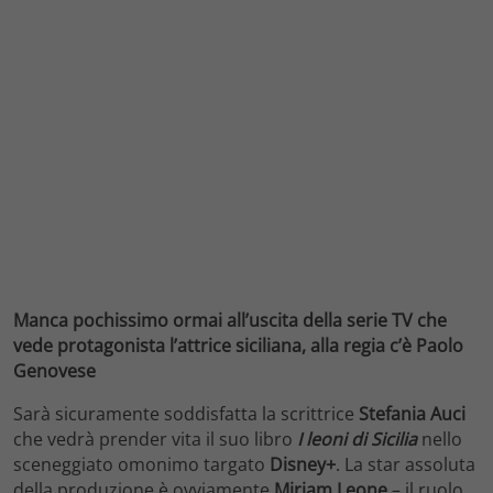
Manca pochissimo ormai all’uscita della serie TV che
vede protagonista l’attrice siciliana, alla regia c’è Paolo
Genovese
Sarà sicuramente soddisfatta la scrittrice
Stefania Auci
che vedrà prender vita il suo libro
I leoni di Sicilia
nello
sceneggiato omonimo targato
Disney+
. La star assoluta
della produzione è ovviamente
Miriam Leone
– il ruolo