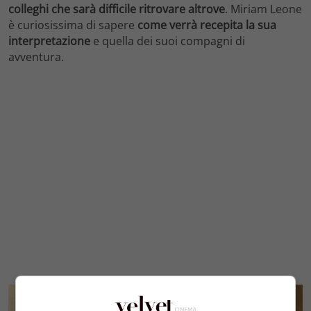
colleghi che sarà difficile ritrovare altrove
. Miriam Leone
è curiosissima di sapere
come verrà recepita la sua
interpretazione
e quella dei suoi compagni di
avventura.