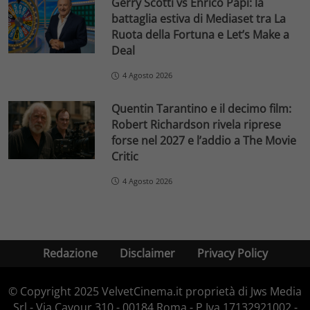
Gerry Scotti vs Enrico Papi: la
battaglia estiva di Mediaset tra La
Ruota della Fortuna e Let’s Make a
Deal
4 Agosto 2026
Quentin Tarantino e il decimo film:
Robert Richardson rivela riprese
forse nel 2027 e l’addio a The Movie
Critic
4 Agosto 2026
Redazione
Disclaimer
Privacy Policy
© Copyright 2025 VelvetCinema.it proprietà di Jws Media
Srl - Via Cavour 310 - 00184 Roma - P.Iva 17132921002 -