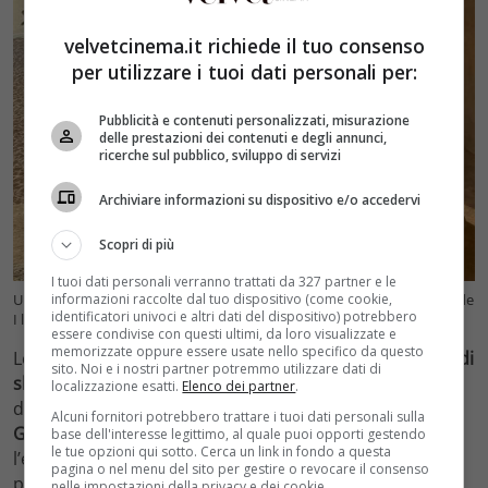
velvetcinema.it richiede il tuo consenso
per utilizzare i tuoi dati personali per:
Pubblicità e contenuti personalizzati, misurazione
delle prestazioni dei contenuti e degli annunci,
ricerche sul pubblico, sviluppo di servizi
Archiviare informazioni su dispositivo e/o accedervi
Scopri di più
I tuoi dati personali verranno trattati da 327 partner e le
informazioni raccolte dal tuo dispositivo (come cookie,
Uno degli scatti postati da Miriam Leone direttamente dal backstage de
identificatori univoci e altri dati del dispositivo) potrebbero
I leoni di Sicilia – velvetcinema.it (fonte foto IG @mirimeo)
essere condivise con questi ultimi, da loro visualizzate e
memorizzate oppure essere usate nello specifico da questo
Lo scoprirà a breve visto che
su Disney+ quattro episodi
sito. Noi e i nostri partner potremmo utilizzare dati di
sbarcheranno il 25 ottobre
, per gli altri quattro ci sarà
localizzazione esatti.
Elenco dei partner
.
da attendere il primo novembre. Alla regia c’è
Paolo
Alcuni fornitori potrebbero trattare i tuoi dati personali sulla
Genovese
che ormai pare averci preso gusto dopo
base dell'interesse legittimo, al quale puoi opporti gestendo
le tue opzioni qui sotto. Cerca un link in fondo a questa
l’esperienza di
Tutta colpa di Freud
. Le prime due
pagina o nel menu del sito per gestire o revocare il consenso
puntate intanto verranno presentate in anteprima alla
nelle impostazioni della privacy e dei cookie.