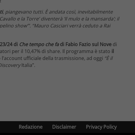
t
ti
, piangevano tutti. È andata così, inevitabilmente
avallo e la Torre’ diventerà ‘Il mulo e la mansarda’; il
 pelino show’”. “Mauro Casciari verrà ceduto a Rai
23/24 di
Che tempo che fa
di Fabio Fazio sul Nove
di
tori per il 10,47% di share. Il programma è stato
il
 l’account ufficiale della trasmissione, ad oggi
“È il
Discovery
Italia”.
Redazione
Disclaimer
Privacy Policy