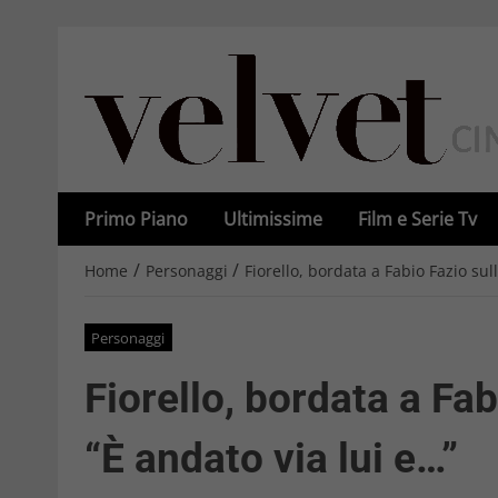
Primo Piano
Ultimissime
Film e Serie Tv
/
/
Home
Personaggi
Fiorello, bordata a Fabio Fazio sul
Personaggi
Fiorello, bordata a Fab
“È andato via lui e…”