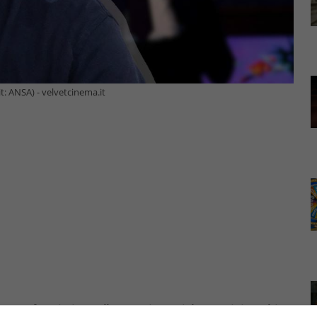
t: ANSA) - velvetcinema.it
 nuova frecciatina sulla questione Viale Mazzini e Fabio