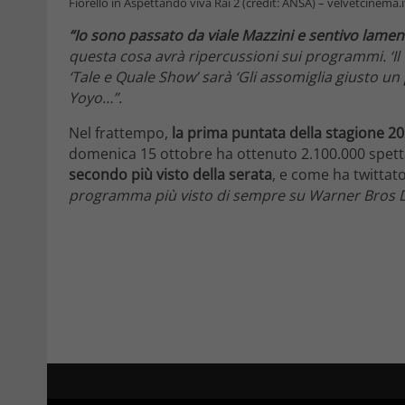
Fiorello in Aspettando viva Rai 2 (credit: ANSA) – velvetcinema.i
“Io sono passato da viale Mazzini e sentivo lamen
questa cosa avrà ripercussioni sui programmi. ‘Il C
‘Tale e Quale Show’ sarà ‘Gli assomiglia giusto un
Yoyo…”.
Nel frattempo,
la prima puntata della stagione 20
domenica 15 ottobre ha ottenuto 2.100.000 spetta
secondo più visto della serata
, e come ha twittato
programma più visto di sempre su Warner Bros 