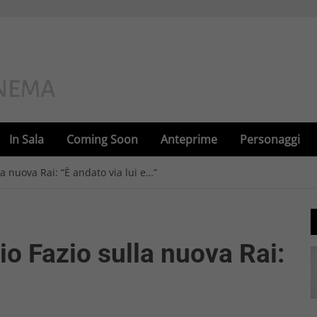
In Sala
Coming Soon
Anteprime
Personaggi
la nuova Rai: “È andato via lui e…”
io Fazio sulla nuova Rai: