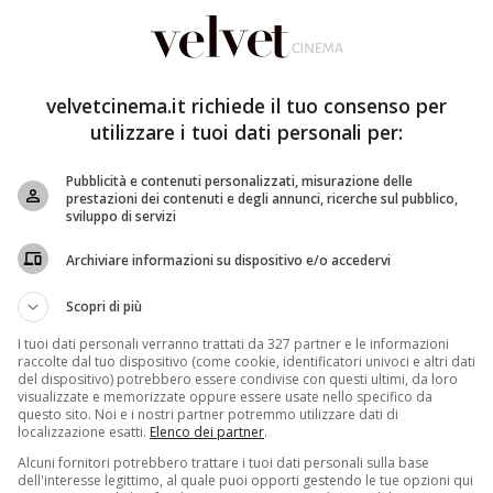
ando Viva Rai2
,
direttamente dalla location provvisoria
trasferirsi ufficialmente al Foro italico il 6 novembre. In
velvetcinema.it richiede il tuo consenso per
ire a gran voce sul profilo Instagram, avviando una
utilizzare i tuoi dati personali per:
iamenti in Rai, Fiorello non si può di certo far
più chiacchierato della stagione.
Pubblicità e contenuti personalizzati, misurazione delle
prestazioni dei contenuti e degli annunci, ricerche sul pubblico,
di
Viva Rai 2,
un Fiorello che non ha perso occasione
sviluppo di servizi
 questione in Rai.
Esordendo con “Che tempo che
lo mostra la scenetta in cui
entra di soppiatto nell’ufficio
Archiviare informazioni su dispositivo e/o accedervi
interno santini di Giorgia Meloni appesi al muro e la
ciana Littizzetto trafitti da numerose frecciatine.
Con
Scopri di più
è uno bravo? Mandiamolo via”.
In occasione della prima
I tuoi dati personali verranno trattati da 327 partner e le informazioni
n siciliano non poteva farsi mancare
un commento
raccolte dal tuo dispositivo (come cookie, identificatori univoci e altri dati
del dispositivo) potrebbero essere condivise con questi ultimi, da loro
visualizzate e memorizzate oppure essere usate nello specifico da
questo sito. Noi e i nostri partner potremmo utilizzare dati di
ai: canone più basso con la nuova
localizzazione esatti.
Elenco dei partner
.
Alcuni fornitori potrebbero trattare i tuoi dati personali sulla base
dell'interesse legittimo, al quale puoi opporti gestendo le tue opzioni qui