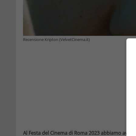
Recensione Kripton (VelvetCinema.it)
Al Festa del Cinema di Roma 2023 abbiamo avuto 