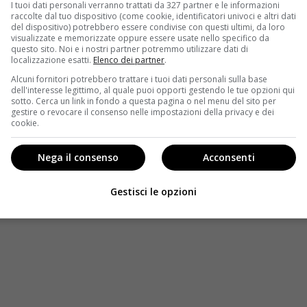
I tuoi dati personali verranno trattati da 327 partner e le informazioni
tico ci racconta la vita di alcuni ragazzi.
raccolte dal tuo dispositivo (come cookie, identificatori univoci e altri dati
del dispositivo) potrebbero essere condivise con questi ultimi, da loro
atezza un mondo tenuto in penombra e che merita luce.
visualizzate e memorizzate oppure essere usate nello specifico da
questo sito. Noi e i nostri partner potremmo utilizzare dati di
la prima visione è che si tratti di un’occasione
localizzazione esatti.
Elenco dei partner
.
Alcuni fornitori potrebbero trattare i tuoi dati personali sulla base
dell'interesse legittimo, al quale puoi opporti gestendo le tue opzioni qui
vari ragazzi che per diversi motivi affrontano la malattia
sotto. Cerca un link in fondo a questa pagina o nel menu del sito per
re a raccontarci il mondo della psichiatria da dentro,
gestire o revocare il consenso nelle impostazioni della privacy e dei
cookie.
endono ancora più vero, sofferente e molto reale.
e Vincente il regista ci porta di fronte a un cinema
Nega il consenso
Acconsenti
a con vari materiali.
Le immagini in 4:3 che si
specie di serigrafia in movimento che ricorda anche il
Gestisci le opzioni
on le immagini ha sempre giocato in maniera