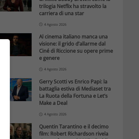
trilogia Netflix ha stravolto la
carriera di una star
4 Agosto 2026
Al cinema italiano manca una
visione: il grido d’allarme dal
Ciné di Riccione su opere prime
e genere
4 Agosto 2026
Gerry Scotti vs Enrico Papi: la
battaglia estiva di Mediaset tra
La Ruota della Fortuna e Let’s
Make a Deal
4 Agosto 2026
Quentin Tarantino e il decimo
film: Robert Richardson rivela