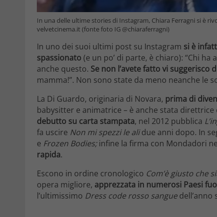
In una delle ultime stories di Instagram, Chiara Ferragni si è riv
velvetcinema.it (fonte foto IG @chiaraferragni)
In uno dei suoi ultimi post su Instagram
si è infat
spassionato
(e un po’ di parte, è chiaro): “Chi ha 
anche questo.
Se non l’avete fatto vi suggerisco 
mamma!”. Non sono state da meno neanche le sorel
La Di Guardo, originaria di Novara,
prima di divent
babysitter e animatrice – è anche stata direttric
debutto su carta stampata
, nel 2012 pubblica
L’i
fa uscire
Non mi spezzi le ali
due anni dopo. In se
e
Frozen Bodies;
infine la firma con Mondadori ne
rapida
.
Escono in ordine cronologico
Com’è giusto che si
opera migliore,
apprezzata in numerosi Paesi fuori
l’ultimissimo
Dress code rosso sangue
dell’anno 