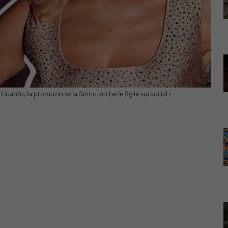
 Guardo, la promozione la fanno anche le figlie sui social -