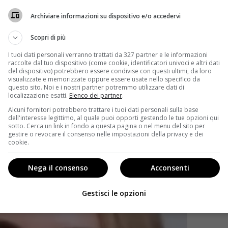
 abbandona il genere thriller la scrittrice, anzi ci si
Archiviare informazioni su dispositivo e/o accedervi
e stanno contribuendo anche le figlie
, in particolare
nio con l’ex marito
Marco Ferragni
.
Scopri di più
I tuoi dati personali verranno trattati da 327 partner e le informazioni
raccolte dal tuo dispositivo (come cookie, identificatori univoci e altri dati
del dispositivo) potrebbero essere condivise con questi ultimi, da loro
visualizzate e memorizzate oppure essere usate nello specifico da
questo sito. Noi e i nostri partner potremmo utilizzare dati di
localizzazione esatti.
Elenco dei partner
.
Alcuni fornitori potrebbero trattare i tuoi dati personali sulla base
dell'interesse legittimo, al quale puoi opporti gestendo le tue opzioni qui
sotto. Cerca un link in fondo a questa pagina o nel menu del sito per
gestire o revocare il consenso nelle impostazioni della privacy e dei
cookie.
Nega il consenso
Acconsenti
Gestisci le opzioni