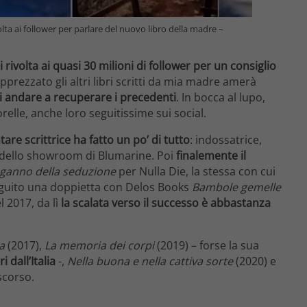
olta ai follower per parlare del nuovo libro della madre –
ti rivolta ai quasi 30 milioni di follower per un consiglio
apprezzato gli altri libri scritti da mia madre amerà
di andare a recuperare i precedenti
. In bocca al lupo,
le, anche loro seguitissime sui social.
are scrittrice ha fatto un po’ di tutto
: indossatrice,
e dello showroom di Blumarine. Poi
finalemente il
nganno della seduzione
per Nulla Die, la stessa con cui
guito una doppietta con Delos Books
Bambole gemelle
l 2017, da lì
la scalata verso il successo è abbastanza
a
(2017),
La memoria dei corpi
(2019) – forse la sua
 dall’Italia
-,
Nella buona e nella cattiva sorte
(2020) e
scorso.