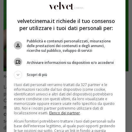
velvetcinema.it richiede il tuo consenso
per utilizzare i tuoi dati personali per:
Pubblicità e contenuti personalizzati, misurazione
delle prestazioni dei contenuti e degli annunci,
ricerche sul pubblico, sviluppo di servizi
Archiviare informazioni su dispositivo e/o accedervi
Scopri di più
Requisiti per partecipare ai casting (VelvetCinema.it)
I tuoi dati personali verranno trattati da 327 partner e le
Lavorare come attore o attrice è una delle esperienze
informazioni raccolte dal tuo dispositivo (come cookie,
più emozionanti e gratificanti che la vita possa offrire.
identificatori univoci e altri dati del dispositivo) potrebbero
essere condivise con questi ultimi, da loro visualizzate e
Oltre a dare vita a personaggi e storie coinvolgenti, i
l
memorizzate oppure essere usate nello specifico da questo
mondo del cinema offre l’opportunità di esplorare
sito. Noi e i nostri partner potremmo utilizzare dati di
localizzazione esatti.
Elenco dei partner
.
culture e prospettive diverse
. L’interazione con registi,
sceneggiatori e altri attori arricchisce la comprensione
Alcuni fornitori potrebbero trattare i tuoi dati personali sulla
base dell'interesse legittimo, al quale puoi opporti gestendo
dell’arte cinematografica.
le tue opzioni qui sotto. Cerca un link in fondo a questa