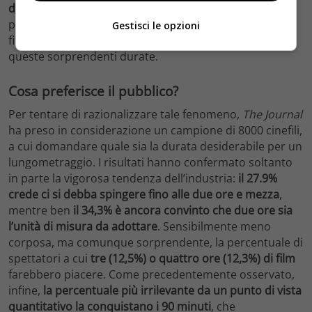
due ore
. Da Avatar: la via dell’acqua a John Wick 4,
passando per Guardiani della Galassia Vol.3, arrivando
Gestisci le opzioni
fino a Oppenheimer, il pubblico sembra premiare
queste sorprendenti durate.
Cosa preferisce il pubblico?
Per tentare di razionalizzare tale fenomeno,
The Journal
ha preso in considerazione un campione di 8000 cinefili,
a cui domandare quale sia la durata desiderabile per un
lungometraggio. I risultati hanno confermato soltanto
in parte la vigorosa tendenza dell’industria:
il 27.9%
crede ci si debba spingere
fino alle due ore e mezza
,
mentre ben
il 34,3% è ancora convinto che due ore sia
l’unità di misura da adottare
. Sensibilmente meno
corposa, ma comunque sorprendente, la percentuale di
spettatori a cui
tre (12,5%) o quattro ore (12,3%) di film
farebbero piacere. Come precedentemente osservato,
infine,
la percentuale più irrilevante da un punto di vista
quantitativo la conquistano i 90 minuti
, che