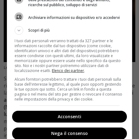
ricerche sul pubblico, sviluppo di servizi
Archiviare informazioni su dispositivo e/o accedervi
Scopri di più
I tuoi dati personali verranno trattati da 327 partner e le
informazioni raccolte dal tuo dispositivo (come cookie,
identificatori univoci e altri dati del dispositivo) potrebbero
essere condivise con questi ultimi, da loro visualizzate e
memorizzate oppure essere usate nello specifico da questo
sito. Noi e i nostri partner potremmo utilizzare dati di
Leonardo DiCaprio in Killers of the flower moon – velvetcinema.it
localizzazione esatti.
Elenco dei partner
.
Se un tempo erano i film più autoriali e sperimentali a
Alcuni fornitori potrebbero trattare i tuoi dati personali sulla
base dell'interesse legittimo, al quale puoi opporti gestendo
rischiare durate bibliche, in questo periodo storico pare
le tue opzioni qui sotto. Cerca un link in fondo a questa
la tendenza si sia clamorosamente ribaltata:
molti degli
pagina o nel menu del sito per gestire o revocare il consenso
autori più raffinati e particolari della nostra epoca
nelle impostazioni della privacy e dei cookie.
(Noah Baumbach o Woody Allen), giungono in sala con
lungometraggi brevi
, che superano a malapena i 90
Acconsenti
minuti. Al contrario, quando si parla delle grandi
produzioni, dalle quali ci si aspettano miliardi di dollari
Nega il consenso
incassati, ecco che
si superano abbondantemente le