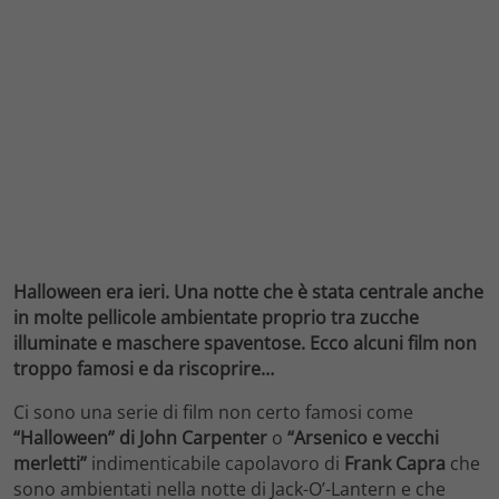
Halloween era ieri. Una notte che è stata centrale anche
in molte pellicole ambientate proprio tra zucche
illuminate e maschere spaventose. Ecco alcuni film non
troppo famosi e da riscoprire…
Ci sono una serie di film non certo famosi come
“Halloween” di John Carpenter
o
“Arsenico e vecchi
merletti”
indimenticabile capolavoro di
Frank Capra
che
sono ambientati nella notte di Jack-O’-Lantern e che