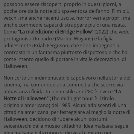
possono essere riscoperti proprio in questi giorni, a
poche ore dalla notte più spaventosa dell’anno. Film più
vecchi, ma anche recenti uscite, horror veri e propri, ma
anche commedie capaci di strappare più di una risata.
Come
“La maledizione di Bridge Hollow”
(2022) che vede
protagonisti Un padre (Marlon Wayans) e la figlia
adolescente (Priah Ferguson) che sono impegnati a
contrastare un fantasma piuttosto dispettoso e che ha
come intento quello di portare in vita le decorazioni di
Halloween.
Non certo un indimenticabile capolavoro nella storia del
cinema, ma comunque una commedia che scorre via
abbastanza fluida. In pieno stile anni ’80 è invece “
La
Notte di Halloween”
(The midnight hour è il titolo
originale americano) del 1985. Alcuni adolscenti di una
cittadina americana, per festeggiare al meglio la notte di
Halloween, decidono di rubare alcuni costumi
seicenteschi dalla museo cittadino. Idea malsana segue
idea malsana e il gruppo si dirige al cimitero per