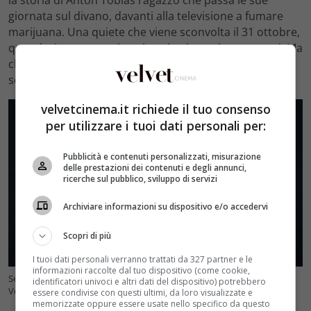
la storia di Anton Tobias ragazzo che passa le sue
giornata sul divano, davanti alla televisione a fumare
marijuana. Una quiete che viene sconvolta il 31 ottobre,
quando Anton trova i suoi genitori morti ammazzati. Ma
chi è stato ad assassinare i due? La scoperta è
sconvolgente e darà il via all’intreccio…
velvetcinema.it richiede il tuo consenso
per utilizzare i tuoi dati personali per:
Pubblicità e contenuti personalizzati, misurazione
delle prestazioni dei contenuti e degli annunci,
ricerche sul pubblico, sviluppo di servizi
Archiviare informazioni su dispositivo e/o accedervi
Scopri di più
I tuoi dati personali verranno trattati da 327 partner e le
informazioni raccolte dal tuo dispositivo (come cookie,
Seth Green era il protagonista di Giovani Diavoli – Ansa Foto –
identificatori univoci e altri dati del dispositivo) potrebbero
Velvetcinema.it
essere condivise con questi ultimi, da loro visualizzate e
memorizzate oppure essere usate nello specifico da questo