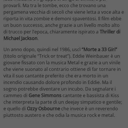
provarli. Ma tra le tombe, ecco che trovano una
pergamena vecchia di secoli che viene letta a voce alta e
riporta in vita zombie e demoni spaventosi. Il film ebbe
un buon successo, anche grazie a un livello molto alto
di trucco per l’epoca, chiaramente ispirato a
Thriller di
Michael Jackson
.
Un anno dopo, quindi nel 1986, uscì
“Morte a 33 Giri”
(titolo originale “Trick or treat”). Eddie Weinbauer è un
giovane fissato con la musica Metal e grazie a un vinile
che viene suonato al contrario ottiene di far tornare in
vita il suo cantante preferito che era morto in un
incendio causando dolore profondo in Eddie. Ma il
sogno potrebbe diventare un incubo. Da segnalare i
cammeo di
Gene Simmons
cantante e bassista di Kiss
che interpreta la parte di un deejay simpatico e gentile;
e quello di
Ozzy Osbourne
che invece è un reverendo
piuttosto austero e che odia la musica rock e metal.