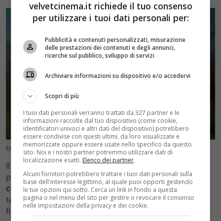
velvetcinema.it richiede il tuo consenso
per utilizzare i tuoi dati personali per:
Pubblicità e contenuti personalizzati, misurazione
delle prestazioni dei contenuti e degli annunci,
ricerche sul pubblico, sviluppo di servizi
Archiviare informazioni su dispositivo e/o accedervi
Scopri di più
I tuoi dati personali verranno trattati da 327 partner e le
informazioni raccolte dal tuo dispositivo (come cookie,
identificatori univoci e altri dati del dispositivo) potrebbero
essere condivise con questi ultimi, da loro visualizzate e
memorizzate oppure essere usate nello specifico da questo
Errori in Oppenheimer (VelvetCinema.it)
sito. Noi e i nostri partner potremmo utilizzare dati di
localizzazione esatti.
Elenco dei partner
.
Il film prende il punto di vista dello scienziato
Alcuni fornitori potrebbero trattare i tuoi dati personali sulla
protagonista per mostrare
la sua graduale presa di
base dell'interesse legittimo, al quale puoi opporti gestendo
coscienza
del fatto che stanno costruendo un’arma
le tue opzioni qui sotto. Cerca un link in fondo a questa
pagina o nel menu del sito per gestire o revocare il consenso
terrificante, capace, nel peggiore dei casi, di mettere
nelle impostazioni della privacy e dei cookie.
fine all’intero genere umano. La sua reazione questo