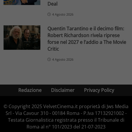
Deal
4 Agosto 2026
Quentin Tarantino e il decimo film:
Robert Richardson rivela riprese
forse nel 2027 e l’addio a The Movie
Critic
4 Agosto 2026
Redazione
Disclaimer
Privacy Policy
© Copyright 2025 VelvetCinema.it proprietà di Jws Media
Srl - Via Cavour 310 - 00184 Roma - P.Iva 17132921002 -
Testata Giornalistica registrata presso il Tribunale di
Roma al n° 101/2023 del 21-07-2023