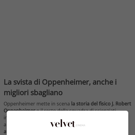
La svista di Oppenheimer, anche i
migliori sbagliano
Oppenheimer mette in scena
la storia del fisico J. Robert
Oppenheimer
e il resto della squadra di scienziati
impegnati del progetto Manhattan, il progetto
americano che
portò alla realizzazione della bomba
atomica
sul finire della Seconda Guerra Mondiale.