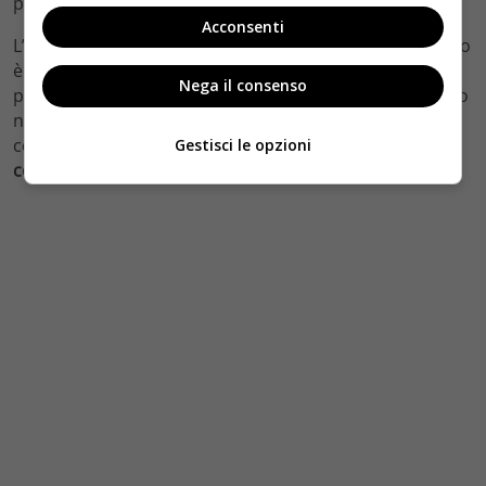
pensiero é ciò che guida l’intera pellicola.
Acconsenti
L’attenzione di Nolan per i dettagli che mette a schermo
è ormai diventata un marchio di fabbrica. Online non si
Nega il consenso
perde occasione per puntualizzare su qualche dettaglio
nascosto in ogni inquadratura dei suoi film che mostra
come
Christopher Nolan sia sempre attento a tutto il
Gestisci le opzioni
contesto storico, sociale e personale dei suoi film
.