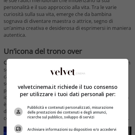
le sue radici meridionali che influenzano la sua
personalità e il suo approccio alla vita. Tra le varie
curiosità sulla sua vita, emerge che da bambina
sognava di diventare maestra o attrice, segno di
un’anima creativa e desiderosa di esprimersi in maniera
autentica.
Un’icona del trono over
Cristina Tenuta
è diventata un’icona del trono over, non
solo per la sua storia personale, ma anche per la sua
capacità di affrontare le relazioni con onestà e
schiettezza. Il suo modo di comunicare e di esprimere i
velvetcinema.it richiede il tuo consenso
propri sentimenti ha fatto sì che molti telespettatori si
per utilizzare i tuoi dati personali per:
identificassero con lei. La sua presenza nel programma
è caratterizzata da un mix di vulnerabilità e forza,
Pubblicità e contenuti personalizzati, misurazione
dimostrando che
è possibile cercare l’amore
in un
delle prestazioni dei contenuti e degli annunci,
ricerche sul pubblico, sviluppo di servizi
contesto pubblico senza perdere la propria autenticità.
Archiviare informazioni su dispositivo e/o accedervi