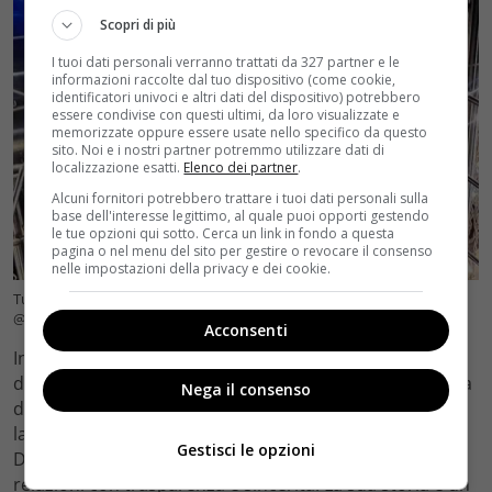
Scopri di più
I tuoi dati personali verranno trattati da 327 partner e le
informazioni raccolte dal tuo dispositivo (come cookie,
identificatori univoci e altri dati del dispositivo) potrebbero
essere condivise con questi ultimi, da loro visualizzate e
memorizzate oppure essere usate nello specifico da questo
sito. Noi e i nostri partner potremmo utilizzare dati di
localizzazione esatti.
Elenco dei partner
.
Alcuni fornitori potrebbero trattare i tuoi dati personali sulla
base dell'interesse legittimo, al quale puoi opporti gestendo
le tue opzioni qui sotto. Cerca un link in fondo a questa
pagina o nel menu del sito per gestire o revocare il consenso
nelle impostazioni della privacy e dei cookie.
Tutto sulla tronista di UOmini e Donne Cristina tenuta (Foto IG
@__misscristinatenuta__ – velvetcinema.it)
Acconsenti
In un’intervista recente, Cristina ha parlato
dell’importanza di essere se stessi e di non avere paura
Nega il consenso
di mostrare le proprie emozioni. Questa filosofia di vita
la guida anche nel suo percorso all’interno di Uomini e
Gestisci le opzioni
Donne, dove cerca di navigare le complessità delle
relazioni con trasparenza e sincerità. La sua storia è un