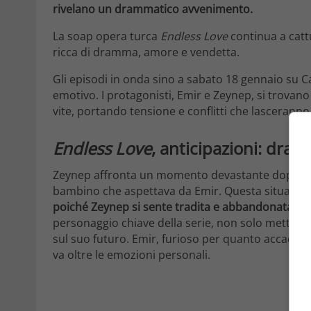
rivelano un drammatico avvenimento.
La soap opera turca
Endless Love
continua a catt
ricca di dramma, amore e vendetta.
Gli episodi in onda sino a sabato 18 gennaio su 
emotivo. I protagonisti, Emir e Zeynep, si trovan
vite, portando tensione e conflitti che lasceranno 
Endless Love
, anticipazioni: dr
Zeynep affronta un momento devastante dopo un gr
bambino che aspettava da Emir. Questa situazione
poiché Zeynep si sente tradita e abbandonata.
La
personaggio chiave della serie, non solo mette a 
sul suo futuro. Emir, furioso per quanto accaduto
va oltre le emozioni personali.