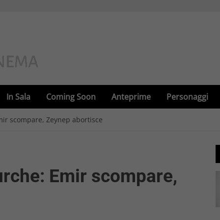
In Sala
Coming Soon
Anteprime
Personaggi
mir scompare, Zeynep abortisce
urche: Emir scompare,