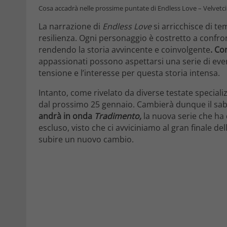
Cosa accadrà nelle prossime puntate di Endless Love – Velvetcin
La narrazione di
Endless Love
si arricchisce di te
resilienza. Ogni personaggio è costretto a confro
rendendo la storia avvincente e coinvolgente
. Co
appassionati possono aspettarsi una serie di ev
tensione e l’interesse per questa storia intensa.
Intanto, come rivelato da diverse testate speciali
dal prossimo 25 gennaio. Cambierà dunque il sab
andrà in onda
Tradimento,
la nuova serie che ha
escluso, visto che ci avviciniamo al gran finale d
subire un nuovo cambio.