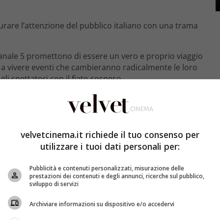
urare l’attenzione del pubblico italiano con una trama
Canale 5 promettono di essere un vero e proprio viaggio
o a vivere eventi che cambieranno radicalmente le loro
gli spettatori con il fiato sospeso.
amma per Zeynep
ave incidente stradale, che le costa la vita del
velvetcinema.it richiede il tuo consenso per
 segna un punto di non ritorno nella loro relazione,
utilizzare i tuoi dati personali per:
 sua decisione di intervenire per salvare Kemal, un
rischio la sua vita, ma ha anche conseguenze tragiche
, si scaglia contro Zeynep, innescando un conflitto che
Pubblicità e contenuti personalizzati, misurazione delle
prestazioni dei contenuti e degli annunci, ricerche sul pubblico,
sviluppo di servizi
Archiviare informazioni su dispositivo e/o accedervi