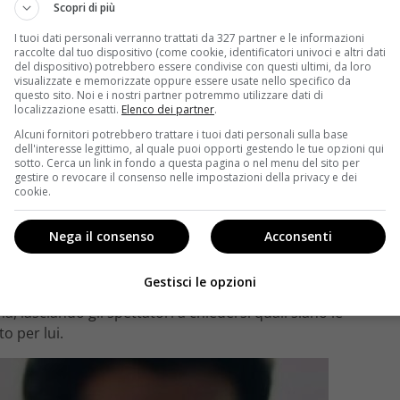
Scopri di più
I tuoi dati personali verranno trattati da 327 partner e le informazioni
raccolte dal tuo dispositivo (come cookie, identificatori univoci e altri dati
del dispositivo) potrebbero essere condivise con questi ultimi, da loro
visualizzate e memorizzate oppure essere usate nello specifico da
questo sito. Noi e i nostri partner potremmo utilizzare dati di
localizzazione esatti.
Elenco dei partner
.
Alcuni fornitori potrebbero trattare i tuoi dati personali sulla base
dell'interesse legittimo, al quale puoi opporti gestendo le tue opzioni qui
sotto. Cerca un link in fondo a questa pagina o nel menu del sito per
gestire o revocare il consenso nelle impostazioni della privacy e dei
cookie.
rendendo la situazione ancora più complessa. Emir, già
Nega il consenso
Acconsenti
ire le conseguenze delle sue scelte. D
opo l’incidente,
ogativi sul suo destino.
Hakan, il commissario,
Gestisci le opzioni
ettere un mandato di arresto. La sua scomparsa
, lasciando gli spettatori a chiedersi quali siano le
to per lui.