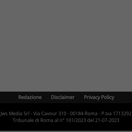
Redazione
Disclaimer
Privacy Policy
Jws Media Srl - Via Cavour 310 - 00184 Roma - P.Iva 171329210
Tribunale di Roma al n° 101/2023 del 21-07-2023