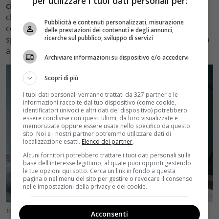
per utilizzare i tuoi dati personali per:
cinematografiche,
incarna perfettamente lo spirito di
chi si oppone all’omologazione delle festività. I film
Pubblicità e contenuti personalizzati, misurazione
consigliati in questa categoria rispecchiano questo
delle prestazioni dei contenuti e degli annunci,
ricerche sul pubblico, sviluppo di servizi
spirito ribelle, offrendo una critica più sottile o esplicita
alla commercializzazione e all’ipocrisia del Natale.
Archiviare informazioni su dispositivo e/o accedervi
Scopri di più
I tuoi dati personali verranno trattati da 327 partner e le
informazioni raccolte dal tuo dispositivo (come cookie,
identificatori univoci e altri dati del dispositivo) potrebbero
essere condivise con questi ultimi, da loro visualizzate e
memorizzate oppure essere usate nello specifico da questo
sito. Noi e i nostri partner potremmo utilizzare dati di
localizzazione esatti.
Elenco dei partner
.
Alcuni fornitori potrebbero trattare i tuoi dati personali sulla
base dell'interesse legittimo, al quale puoi opporti gestendo
le tue opzioni qui sotto. Cerca un link in fondo a questa
pagina o nel menu del sito per gestire o revocare il consenso
nelle impostazioni della privacy e dei cookie.
10 film di Natale per chi odia il Natale, quali sono- velvetcinema.it
Acconsenti