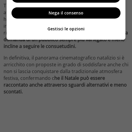
Tra i titoli più attuali, si segnala anche la crescente
attenzione verso pellicole che mescolano elementi
Nega il consenso
horror, dark comedy e situazioni grottesche, capaci di
intrattenere senza rinunciare a una certa profondità di
Gestisci le opzioni
riflessione sul tema natalizio.
Questo trend rispecchia la
domanda di un pubblico sempre più variegato e meno
incline a seguire le consuetudini.
In definitiva, il panorama cinematografico natalizio si è
arricchito con proposte in grado di soddisfare anche chi
non si lascia conquistare dalla tradizionale atmosfera
festiva, confermando c
he il Natale può essere
raccontato anche attraverso sguardi alternativi e meno
scontati.