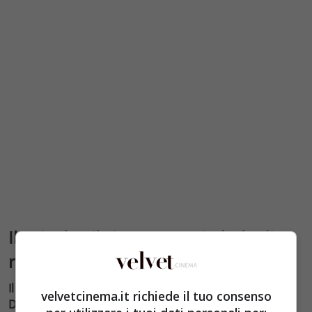
Il Grinch e il cinema: un simbolo di
ribellione natalizia
Il personaggio del Grinch, reso celebre dallo scrittore
velvetcinema.it richiede il tuo consenso
Dr. Seuss e dalle successive trasposizioni