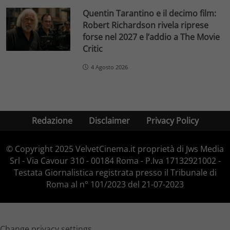
Quentin Tarantino e il decimo film:
Robert Richardson rivela riprese
forse nel 2027 e l’addio a The Movie
Critic
4 Agosto 2026
Redazione
Disclaimer
Privacy Policy
© Copyright 2025 VelvetCinema.it proprietà di Jws Media
Srl - Via Cavour 310 - 00184 Roma - P.Iva 17132921002 -
Testata Giornalistica registrata presso il Tribunale di
Roma al n° 101/2023 del 21-07-2023
Change privacy settings