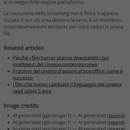
le strategie delle singole piattaforme.
La rivoluzione dello streaming non è finita: è appena
iniziata. E per chi ama davvero le serie, è un momento
straordinariamente eccitante per stare seduti in prima
fila.
Related articles
Perché i film horror stanno diventando i più
intelligenti del cinema contemporaneo
Il ritorno del cinema d'autore al box office: come è
successo
I film che hanno cambiato il linguaggio del cinema
negli ultimi 5 anni
Image credits
AI-generated (gpt-image-1) — AI-generated (
source
)
AI-generated (gpt-image-1) — AI-generated (
source
)
AI-generated (gpt-image-1) — AI-generated (
source
)