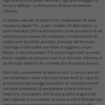
Ogni scena ha un peso narrativo, ogni personaggio ha
un arco definito. La limitazione diventa strumento
creativo.
Lo stesso vale per Graham Yost, showrunner di
Slow
Horses
su Apple TV+, o per i creatori di
Bad Sisters
, la
serie irlandese che ha dimostrato come una storia di sei
episodi possa essere più completa e soddisfacente di
molte serie da tredici puntate. Il vincolo del formato
costringe a fare scelte narrative coraggiose, a non
diluire, a non rimandare. È la stessa logica del racconto
breve rispetto al romanzo: non è un formato inferiore, è
un formato diverso che richiede una disciplina diversa.
Non tutti, ovviamente, la vedono così. Ci sono creatori
che lamentano come il formato breve limiti la capacità
di esplorare personaggi secondari, di costruire mondi
narrativi complessi, di permettere a certe storie di
respirare.
Succession
, con le sue quattro stagioni da
dieci episodi, è un esempio di come anche il formato più
lungo possa essere gestito con rigore assoluto. Ma