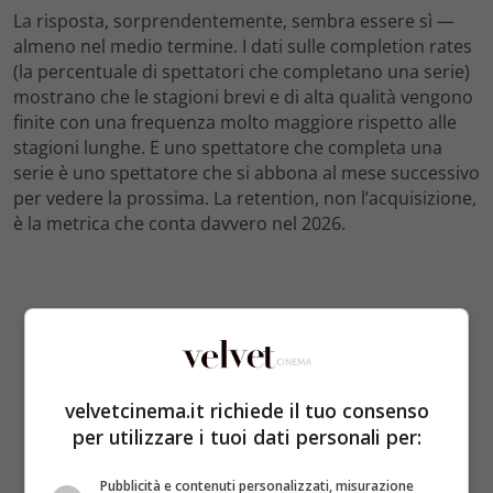
La risposta, sorprendentemente, sembra essere sì —
almeno nel medio termine. I dati sulle completion rates
(la percentuale di spettatori che completano una serie)
mostrano che le stagioni brevi e di alta qualità vengono
finite con una frequenza molto maggiore rispetto alle
stagioni lunghe. E uno spettatore che completa una
serie è uno spettatore che si abbona al mese successivo
per vedere la prossima. La retention, non l’acquisizione,
è la metrica che conta davvero nel 2026.
velvetcinema.it richiede il tuo consenso
per utilizzare i tuoi dati personali per:
Pubblicità e contenuti personalizzati, misurazione