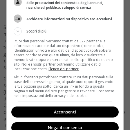
delle prestazioni dei contenuti e degli annunci,
ricerche sul pubblico, sviluppo di servizi
Archiviare informazioni su dispositivo e/o accedervi
Secondo
Variety
, le piattaforme stanno sempre più
Scopri di più
misurando il successo non in termini di visualizzazioni
totali nelle prime settimane, ma di engagement a lungo
I tuoi dati personali verranno trattati da 327 partner e le
informazioni raccolte dal tuo dispositivo (come cookie,
termine e fidelizzazione dell’abbonato. Una serie che
identificatori univoci e altri dati del dispositivo) potrebbero
genera conversazione per mesi — come
The White
essere condivise con questi ultimi, da loro visualizzate e
memorizzate oppure essere usate nello specifico da questo
Lotus
o
Severance
— vale più di dieci serie che
sito. Noi e i nostri partner potremmo utilizzare dati di
spariscono dopo il weekend di lancio.
localizzazione esatti.
Elenco dei partner
.
Alcuni fornitori potrebbero trattare i tuoi dati personali sulla
C’è poi un altro fattore economico spesso
base dell'interesse legittimo, al quale puoi opporti gestendo
sottovalutato: il costo delle cancellazioni. Netflix ha la
le tue opzioni qui sotto. Cerca un link in fondo a questa
pagina o nel menu del sito per gestire o revocare il consenso
(famigerata) abitudine di cancellare serie dopo una o
nelle impostazioni della privacy e dei cookie.
due stagioni, lasciando spesso le storie incompiute.
Questo comportamento, nel tempo, ha creato una
certa diffidenza negli spettatori, che sempre più spesso
Acconsenti
aspettano che una serie venga rinnovata prima di
iniziarla. Il modello delle limited series o delle stagioni
Nega il consenso