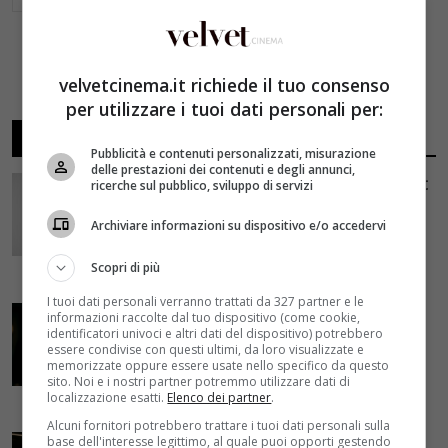
velvetcinema.it richiede il tuo consenso
per utilizzare i tuoi dati personali per:
ARTICOLI RECENTI
Pubblicità e contenuti personalizzati, misurazione
delle prestazioni dei contenuti e degli annunci,
Avengers: Doomsday, il concept art
ricerche sul pubblico, sviluppo di servizi
svela Dottor Destino di Robert
Archiviare informazioni su dispositivo e/o accedervi
Downey Jr. e gli X-Men dell’MCU
5 Agosto 2026
Scopri di più
I tuoi dati personali verranno trattati da 327 partner e le
Unfamiliar, il thriller di spionaggio
informazioni raccolte dal tuo dispositivo (come cookie,
identificatori univoci e altri dati del dispositivo) potrebbero
tedesco su Netflix perfetto per il
essere condivise con questi ultimi, da loro visualizzate e
binge-watching
memorizzate oppure essere usate nello specifico da questo
sito. Noi e i nostri partner potremmo utilizzare dati di
5 Agosto 2026
localizzazione esatti.
Elenco dei partner
.
Alcuni fornitori potrebbero trattare i tuoi dati personali sulla
The Menu, il thriller di Anya Taylor-
base dell'interesse legittimo, al quale puoi opporti gestendo