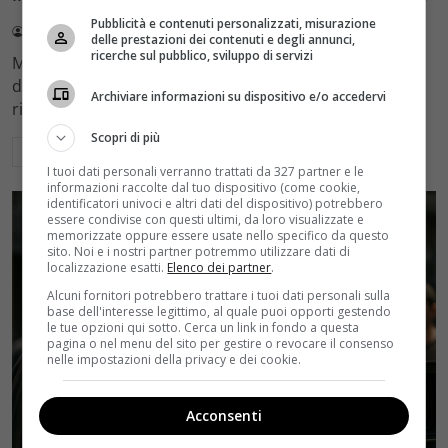
Pubblicità e contenuti personalizzati, misurazione
Redazione Velvet
4 Agosto 2026
delle prestazioni dei contenuti e degli annunci,
ricerche sul pubblico, sviluppo di servizi
Mediaset sceglie di mantenere Gerry Scotti e La Ruota
della Fortuna nell'access prime time estivo di Canale 5,
Archiviare informazioni su dispositivo e/o accedervi
rinviando a dicembre il debutto di Enrico Pa
Scopri di più
Leggi di più
I tuoi dati personali verranno trattati da 327 partner e le
informazioni raccolte dal tuo dispositivo (come cookie,
identificatori univoci e altri dati del dispositivo) potrebbero
essere condivise con questi ultimi, da loro visualizzate e
memorizzate oppure essere usate nello specifico da questo
sito. Noi e i nostri partner potremmo utilizzare dati di
localizzazione esatti.
Elenco dei partner
.
Alcuni fornitori potrebbero trattare i tuoi dati personali sulla
base dell'interesse legittimo, al quale puoi opporti gestendo
le tue opzioni qui sotto. Cerca un link in fondo a questa
pagina o nel menu del sito per gestire o revocare il consenso
nelle impostazioni della privacy e dei cookie.
Acconsenti
Rumors