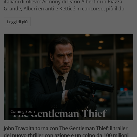
italiani di rilievo: Armony di Dario Albertini in Piazza
Grande, Alberi erranti e Ketticé in concorso, più il do
Leggi di più
Coming Soon
John Travolta torna con The Gentleman Thief: il trailer
del nuovo thriller con azione e un colpo da 100 milioni