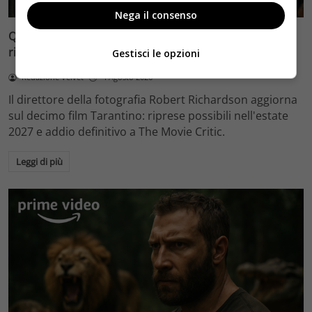
Nega il consenso
Quentin Tarantino e il decimo film: Robert Richardson
rivela riprese forse nel 2027 e l’addio a The Movie Critic
Gestisci le opzioni
Redazione Velvet
4 Agosto 2026
Il direttore della fotografia Robert Richardson aggiorna
sul decimo film Tarantino: riprese possibili nell'estate
2027 e addio definitivo a The Movie Critic.
Leggi di più