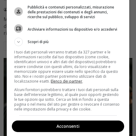
Pubblicità e contenuti personalizzati, misurazione
Redazione Velvet
4 Agosto 2026
delle prestazioni dei contenuti e degli annunci,
ricerche sul pubblico, sviluppo di servizi
Mediaset sceglie di mantenere Gerry Scotti e La Ruota
della Fortuna nell'access prime time estivo di Canale 5,
Archiviare informazioni su dispositivo e/o accedervi
rinviando a dicembre il debutto di Enrico Pa
Scopri di più
Leggi di più
I tuoi dati personali verranno trattati da 327 partner e le
informazioni raccolte dal tuo dispositivo (come cookie,
identificatori univoci e altri dati del dispositivo) potrebbero
essere condivise con questi ultimi, da loro visualizzate e
memorizzate oppure essere usate nello specifico da questo
sito. Noi e i nostri partner potremmo utilizzare dati di
localizzazione esatti.
Elenco dei partner
.
Alcuni fornitori potrebbero trattare i tuoi dati personali sulla
base dell'interesse legittimo, al quale puoi opporti gestendo
le tue opzioni qui sotto. Cerca un link in fondo a questa
pagina o nel menu del sito per gestire o revocare il consenso
nelle impostazioni della privacy e dei cookie.
Acconsenti
Rumors