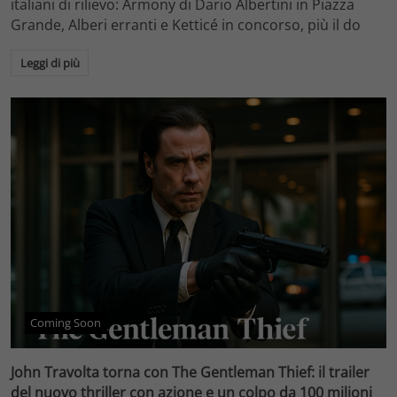
italiani di rilievo: Armony di Dario Albertini in Piazza
Grande, Alberi erranti e Ketticé in concorso, più il do
Leggi di più
Coming Soon
John Travolta torna con The Gentleman Thief: il trailer
del nuovo thriller con azione e un colpo da 100 milioni