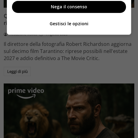
Nega il consenso
Quentin Tarantino e il decimo film: Robert Richardson
rivela riprese forse nel 2027 e l’addio a The Movie Critic
Gestisci le opzioni
Redazione Velvet
4 Agosto 2026
Il direttore della fotografia Robert Richardson aggiorna
sul decimo film Tarantino: riprese possibili nell'estate
2027 e addio definitivo a The Movie Critic.
Leggi di più