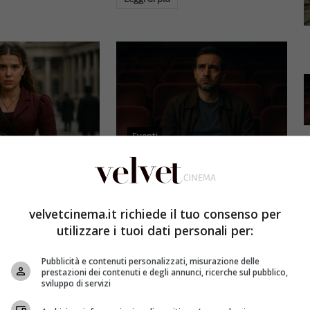
Eventi
3 e il grande salto
Al cinema italiano manca una
by Brown: come la
visione: il grido d’allarme dal
x ha stravolto la
Ciné di Riccione su opere prime
velvetcinema.it richiede il tuo consenso per
a star
e genere
utilizzare i tuoi dati personali per:
et
4 Agosto 2026
Redazione Velvet
4 Agosto 2026
Pubblicità e contenuti personalizzati, misurazione delle
mes 3, Millie
Il cinema italiano opere prime
prestazioni dei contenuti e degli annunci, ricerche sul pubblico,
compie un salto
affronta una crisi strutturale:
sviluppo di servizi
llywood.
poche new entry, scarso