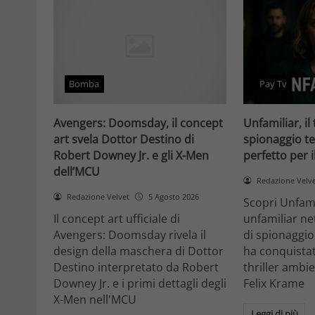
Bomba
Pay Tv
Avengers: Doomsday, il concept
Unfamiliar, il 
art svela Dottor Destino di
spionaggio te
Robert Downey Jr. e gli X-Men
perfetto per 
dell’MCU
Redazione Velv
Redazione Velvet
5 Agosto 2026
Scopri Unfami
Il concept art ufficiale di
unfamiliar net
Avengers: Doomsday rivela il
di spionaggio
design della maschera di Dottor
ha conquistat
Destino interpretato da Robert
thriller ambi
Downey Jr. e i primi dettagli degli
Felix Krame
X-Men nell'MCU
Leggi di più