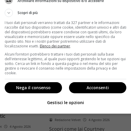
Archiviare informazioni su dispositivo e/o accedervi
ome la trilogia
ricambio generazionale e
asformato la sua
assenza di genere. L'analisi dal
Scopri di più
trice
Ciné di Riccione.
I tuoi dati personali verranno trattati da 327 partner e le informazioni
raccolte dal tuo dispositivo (come cookie, identificatori univoci e altri dati
Leggi di più
del dispositivo) potrebbero essere condivise con questi ultimi, da loro
visualizzate e memorizzate oppure essere usate nello specifico da
questo sito. Noi e i nostri partner potremmo utilizzare dati di
localizzazione esatti.
Elenco dei partner
.
Alcuni fornitori potrebbero trattare i tuoi dati personali sulla base
dell'interesse legittimo, al quale puoi opporti gestendo le tue opzioni qui
sotto. Cerca un link in fondo a questa pagina o nel menu del sito per
gestire o revocare il consenso nelle impostazioni della privacy e dei
cookie.
Anteprime
Nega il consenso
Acconsenti
tino e il decimo
Jai Courtney si riscatta con
Richardson rivela
Dangerous Animals su Prime
Gestisci le opzioni
nel 2027 e l’addio a
Video: da flop a serial killer
tic
Redazione Velvet
4 Agosto 2026
et
4 Agosto 2026
Scopri come Jai Courtney