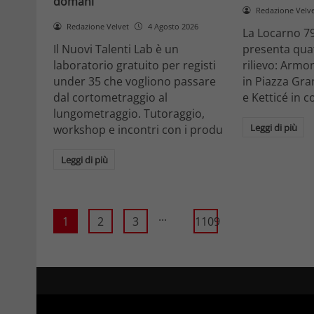
domani
Redazione Velv
Redazione Velvet
4 Agosto 2026
La Locarno 79
Il Nuovi Talenti Lab è un
presenta quatt
laboratorio gratuito per registi
rilievo: Armon
under 35 che vogliono passare
in Piazza Gra
dal cortometraggio al
e Ketticé in c
lungometraggio. Tutoraggio,
Leggi di più
workshop e incontri con i produ
Leggi di più
...
1
2
3
1109