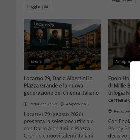
Leggi di più
Eventi
Anteprime
Locarno 79, Dario Albertini in
Enola Holmes 
Piazza Grande e la nuova
di Millie Bob
generazione del cinema italiano
trilogia Netfli
carriera di un
Redazione Velvet
4 Agosto 2026
Redazione Velv
Locarno 79 (agosto 2026)
presenta la selezione ufficiale
Con Enola Hol
con Dario Albertini in Piazza
Bobby Brown 
Grande e nuovi talenti italiani
decisivo a Ho