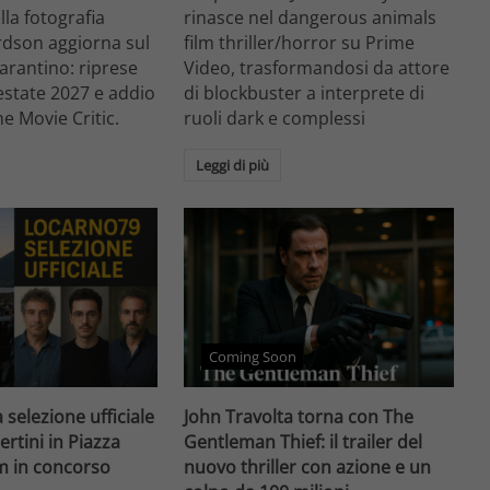
ella fotografia
rinasce nel dangerous animals
rdson aggiorna sul
film thriller/horror su Prime
arantino: riprese
Video, trasformandosi da attore
'estate 2027 e addio
di blockbuster a interprete di
he Movie Critic.
ruoli dark e complessi
Leggi di più
Coming Soon
 selezione ufficiale
John Travolta torna con The
ertini in Piazza
Gentleman Thief: il trailer del
lm in concorso
nuovo thriller con azione e un