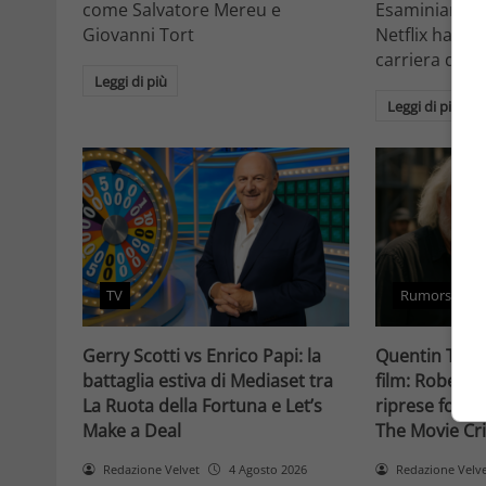
come Salvatore Mereu e
Esaminiamo c
Giovanni Tort
Netflix ha tr
carriera da at
Leggi di più
Leggi di più
TV
Rumors
Gerry Scotti vs Enrico Papi: la
Quentin Taran
battaglia estiva di Mediaset tra
film: Robert 
La Ruota della Fortuna e Let’s
riprese forse 
Make a Deal
The Movie Cri
Redazione Velvet
4 Agosto 2026
Redazione Velv