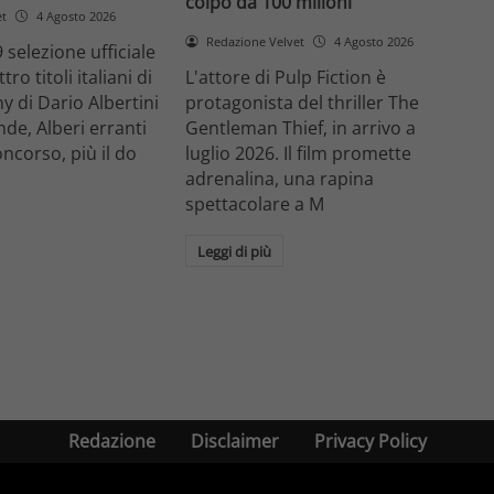
colpo da 100 milioni
et
4 Agosto 2026
Redazione Velvet
4 Agosto 2026
 selezione ufficiale
ro titoli italiani di
L'attore di Pulp Fiction è
y di Dario Albertini
protagonista del thriller The
nde, Alberi erranti
Gentleman Thief, in arrivo a
oncorso, più il do
luglio 2026. Il film promette
adrenalina, una rapina
spettacolare a M
Leggi di più
Redazione
Disclaimer
Privacy Policy