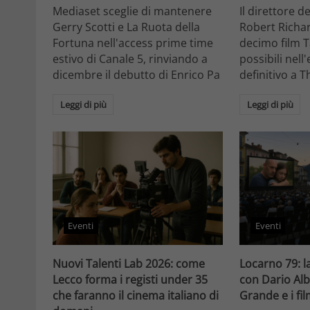
Mediaset sceglie di mantenere
Il direttore d
Gerry Scotti e La Ruota della
Robert Richa
Fortuna nell'access prime time
decimo film T
estivo di Canale 5, rinviando a
possibili nell
dicembre il debutto di Enrico Pa
definitivo a T
Leggi di più
Leggi di più
Eventi
Eventi
Nuovi Talenti Lab 2026: come
Locarno 79: la
Lecco forma i registi under 35
con Dario Alb
che faranno il cinema italiano di
Grande e i fi