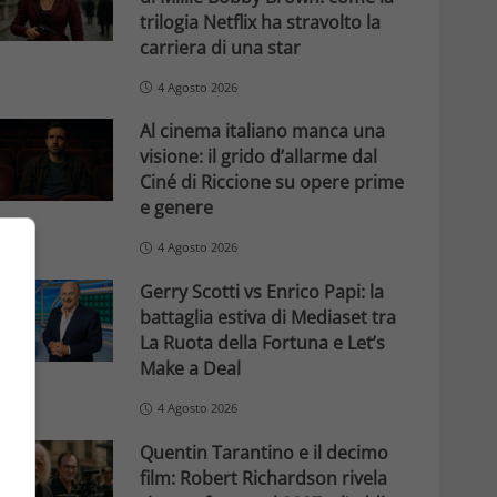
trilogia Netflix ha stravolto la
carriera di una star
4 Agosto 2026
Al cinema italiano manca una
visione: il grido d’allarme dal
Ciné di Riccione su opere prime
e genere
4 Agosto 2026
Gerry Scotti vs Enrico Papi: la
battaglia estiva di Mediaset tra
La Ruota della Fortuna e Let’s
Make a Deal
4 Agosto 2026
Quentin Tarantino e il decimo
film: Robert Richardson rivela