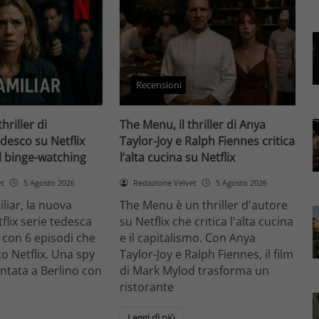
Recensioni
thriller di
The Menu, il thriller di Anya
desco su Netflix
Taylor-Joy e Ralph Fiennes critica
il binge-watching
l’alta cucina su Netflix
et
5 Agosto 2026
Redazione Velvet
5 Agosto 2026
liar, la nuova
The Menu è un thriller d'autore
flix serie tedesca
su Netflix che critica l'alta cucina
 con 6 episodi che
e il capitalismo. Con Anya
o Netflix. Una spy
Taylor-Joy e Ralph Fiennes, il film
entata a Berlino con
di Mark Mylod trasforma un
ristorante
Leggi di più