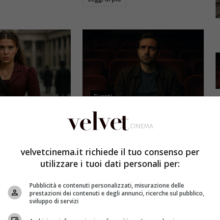
Eventi
3 e il grande salto
Al cinema italiano manca una
by Brown: come la
visione: il grido d’allarme dal
x ha stravolto la
Ciné di Riccione su opere prime
velvetcinema.it richiede il tuo consenso per
a star
e genere
utilizzare i tuoi dati personali per:
et
4 Agosto 2026
Redazione Velvet
4 Agosto 2026
Pubblicità e contenuti personalizzati, misurazione delle
mes 3, Millie
Il cinema italiano opere prime
prestazioni dei contenuti e degli annunci, ricerche sul pubblico,
compie un salto
affronta una crisi strutturale:
sviluppo di servizi
llywood.
poche new entry, scarso