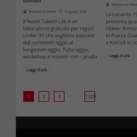
domani
Redazione Velv
Redazione Velvet
4 Agosto 2026
La Locarno 79
Il Nuovi Talenti Lab è un
presenta quatt
laboratorio gratuito per registi
rilievo: Armon
under 35 che vogliono passare
in Piazza Gra
dal cortometraggio al
e Ketticé in c
lungometraggio. Tutoraggio,
Leggi di più
workshop e incontri con i produ
Leggi di più
...
1
2
3
1109