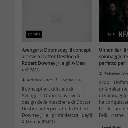
Bomba
Pay Tv
Avengers: Doomsday, il concept
Unfamiliar, il 
art svela Dottor Destino di
spionaggio te
Robert Downey Jr. e gli X-Men
perfetto per 
dell’MCU
Redazione Velv
Redazione Velvet
5 Agosto 2026
Scopri Unfami
Il concept art ufficiale di
unfamiliar net
Avengers: Doomsday rivela il
di spionaggio
design della maschera di Dottor
ha conquistat
Destino interpretato da Robert
thriller ambi
Downey Jr. e i primi dettagli degli
Felix Krame
X-Men nell'MCU
Leggi di più