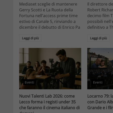
Mediaset sceglie di mantenere
Il direttore d
Gerry Scotti e La Ruota della
Robert Richa
Fortuna nell'access prime time
decimo film T
estivo di Canale 5, rinviando a
possibili nell
dicembre il debutto di Enrico Pa
definitivo a T
Leggi di più
Leggi di più
Eventi
Eventi
Nuovi Talenti Lab 2026: come
Locarno 79: la
Lecco forma i registi under 35
con Dario Alb
che faranno il cinema italiano di
Grande e i fi