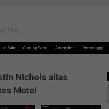
In Sala
Coming Soon
Anteprime
Personaggi
tin Nichols alias
tes Motel