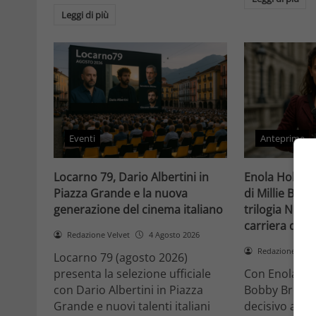
Leggi di più
Eventi
Anteprime
Locarno 79, Dario Albertini in
Enola Holmes 
Piazza Grande e la nuova
di Millie Bob
generazione del cinema italiano
trilogia Netfli
carriera di un
Redazione Velvet
4 Agosto 2026
Redazione Velv
Locarno 79 (agosto 2026)
presenta la selezione ufficiale
Con Enola Hol
con Dario Albertini in Piazza
Bobby Brown 
Grande e nuovi talenti italiani
decisivo a Ho