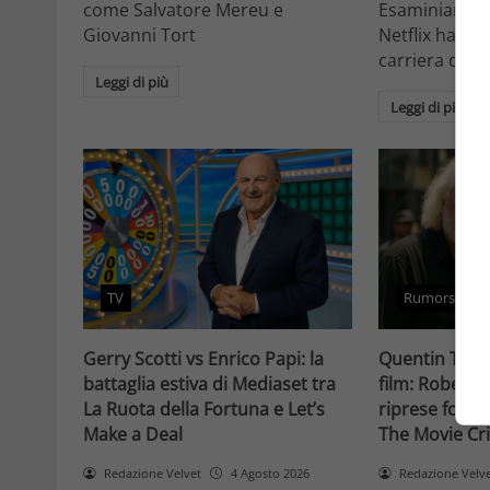
come Salvatore Mereu e
Esaminiamo c
Giovanni Tort
Netflix ha tr
carriera da at
Leggi di più
Leggi di più
TV
Rumors
Gerry Scotti vs Enrico Papi: la
Quentin Taran
battaglia estiva di Mediaset tra
film: Robert 
La Ruota della Fortuna e Let’s
riprese forse 
Make a Deal
The Movie Cri
Redazione Velvet
4 Agosto 2026
Redazione Velv