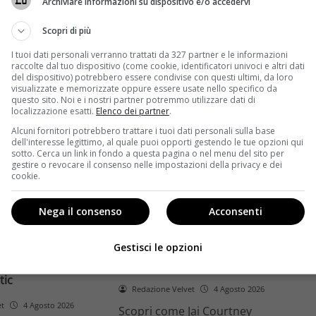
Archiviare informazioni su dispositivo e/o accedervi
ome la trilogia
ricambio generazionale e
asformato la sua
assenza di genere. L'analisi dal
Scopri di più
trice
Ciné di Riccione.
I tuoi dati personali verranno trattati da 327 partner e le informazioni
raccolte dal tuo dispositivo (come cookie, identificatori univoci e altri dati
Leggi di più
del dispositivo) potrebbero essere condivise con questi ultimi, da loro
visualizzate e memorizzate oppure essere usate nello specifico da
questo sito. Noi e i nostri partner potremmo utilizzare dati di
localizzazione esatti.
Elenco dei partner
.
Alcuni fornitori potrebbero trattare i tuoi dati personali sulla base
dell'interesse legittimo, al quale puoi opporti gestendo le tue opzioni qui
sotto. Cerca un link in fondo a questa pagina o nel menu del sito per
gestire o revocare il consenso nelle impostazioni della privacy e dei
cookie.
Anteprime
Nega il consenso
Acconsenti
tino e il decimo
Jai Courtney si riscatta con
Richardson rivela
Dangerous Animals su Prime
Gestisci le opzioni
nel 2027 e l’addio a
Video: da flop a serial killer
tic
Redazione Velvet
4 Agosto 2026
et
4 Agosto 2026
Scopri come Jai Courtney