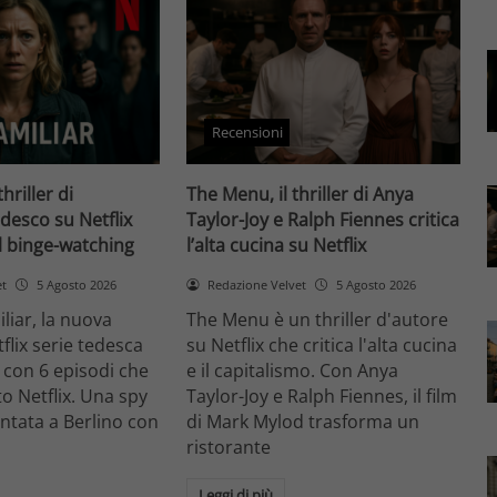
Recensioni
thriller di
The Menu, il thriller di Anya
desco su Netflix
Taylor-Joy e Ralph Fiennes critica
il binge-watching
l’alta cucina su Netflix
et
5 Agosto 2026
Redazione Velvet
5 Agosto 2026
liar, la nuova
The Menu è un thriller d'autore
flix serie tedesca
su Netflix che critica l'alta cucina
 con 6 episodi che
e il capitalismo. Con Anya
o Netflix. Una spy
Taylor-Joy e Ralph Fiennes, il film
entata a Berlino con
di Mark Mylod trasforma un
ristorante
Leggi di più