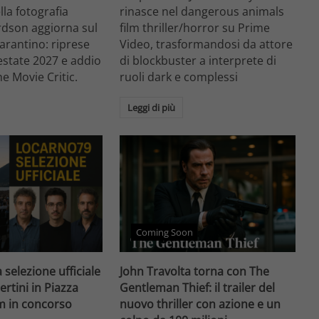
ella fotografia
rinasce nel dangerous animals
rdson aggiorna sul
film thriller/horror su Prime
arantino: riprese
Video, trasformandosi da attore
'estate 2027 e addio
di blockbuster a interprete di
he Movie Critic.
ruoli dark e complessi
Leggi di più
Coming Soon
 selezione ufficiale
John Travolta torna con The
ertini in Piazza
Gentleman Thief: il trailer del
lm in concorso
nuovo thriller con azione e un