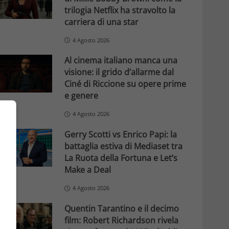
trilogia Netflix ha stravolto la
carriera di una star
4 Agosto 2026
Al cinema italiano manca una
visione: il grido d’allarme dal
Ciné di Riccione su opere prime
e genere
4 Agosto 2026
Gerry Scotti vs Enrico Papi: la
battaglia estiva di Mediaset tra
La Ruota della Fortuna e Let’s
Make a Deal
4 Agosto 2026
Quentin Tarantino e il decimo
film: Robert Richardson rivela