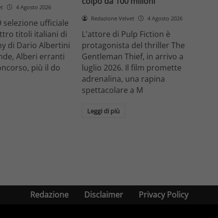
colpo da 100 milioni
et
4 Agosto 2026
Redazione Velvet
4 Agosto 2026
 selezione ufficiale
ro titoli italiani di
L'attore di Pulp Fiction è
y di Dario Albertini
protagonista del thriller The
nde, Alberi erranti
Gentleman Thief, in arrivo a
oncorso, più il do
luglio 2026. Il film promette
adrenalina, una rapina
spettacolare a M
Leggi di più
Redazione
Disclaimer
Privacy Policy