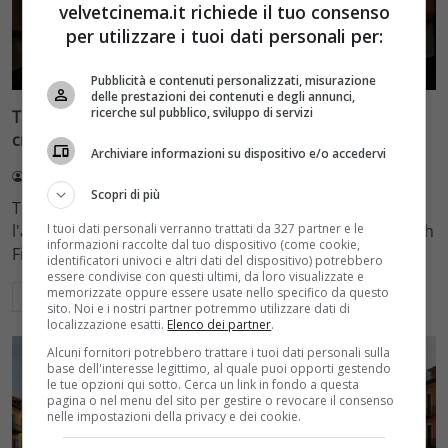
velvetcinema.it richiede il tuo consenso
per utilizzare i tuoi dati personali per:
Recensioni
Pubblicità e contenuti personalizzati, misurazione
delle prestazioni dei contenuti e degli annunci,
ricerche sul pubblico, sviluppo di servizi
The Menu, il thriller di Anya Taylor-Joy e Ralph Fiennes
critica l’alta cucina su Netflix
Archiviare informazioni su dispositivo e/o accedervi
Redazione Velvet
5 Agosto 2026
Scopri di più
The Menu è un thriller d'autore su Netflix che critica
I tuoi dati personali verranno trattati da 327 partner e le
l'alta cucina e il capitalismo. Con Anya Taylor-Joy e Ralph
informazioni raccolte dal tuo dispositivo (come cookie,
Fiennes, il film di Mark Mylod trasforma un ristorante
identificatori univoci e altri dati del dispositivo) potrebbero
essere condivise con questi ultimi, da loro visualizzate e
memorizzate oppure essere usate nello specifico da questo
Leggi di più
sito. Noi e i nostri partner potremmo utilizzare dati di
localizzazione esatti.
Elenco dei partner
.
Alcuni fornitori potrebbero trattare i tuoi dati personali sulla
base dell'interesse legittimo, al quale puoi opporti gestendo
le tue opzioni qui sotto. Cerca un link in fondo a questa
pagina o nel menu del sito per gestire o revocare il consenso
nelle impostazioni della privacy e dei cookie.