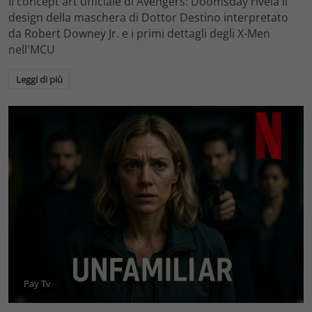
Il concept art ufficiale di Avengers: Doomsday rivela il
design della maschera di Dottor Destino interpretato
da Robert Downey Jr. e i primi dettagli degli X-Men
nell'MCU
Leggi di più
Pay Tv