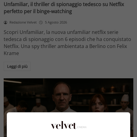
Unfamiliar, il thriller di spionaggio tedesco su Netflix
perfetto per il binge-watching
Redazione Velvet
5 Agosto 2026
Scopri Unfamiliar, la nuova unfamiliar netflix serie
tedesca di spionaggio con 6 episodi che ha conquistato
Netflix. Una spy thriller ambientata a Berlino con Felix
Krame
Leggi di più