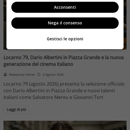
Acconsenti
Nega il consenso
Gestisci le opzioni
Eventi
Locarno 79, Dario Albertini in Piazza Grande e la nuova
generazione del cinema italiano
Redazione Velvet
4 Agosto 2026
Locarno 79 (agosto 2026) presenta la selezione ufficiale
con Dario Albertini in Piazza Grande e nuovi talenti
italiani come Salvatore Mereu e Giovanni Tort
Leggi di più