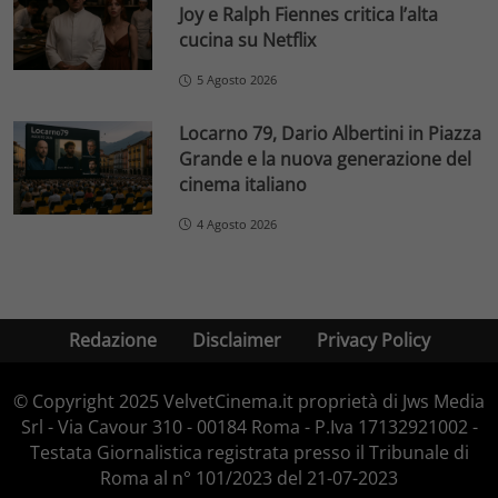
Joy e Ralph Fiennes critica l’alta
cucina su Netflix
5 Agosto 2026
Locarno 79, Dario Albertini in Piazza
Grande e la nuova generazione del
cinema italiano
4 Agosto 2026
Redazione
Disclaimer
Privacy Policy
© Copyright 2025 VelvetCinema.it proprietà di Jws Media
Srl - Via Cavour 310 - 00184 Roma - P.Iva 17132921002 -
Testata Giornalistica registrata presso il Tribunale di
Roma al n° 101/2023 del 21-07-2023