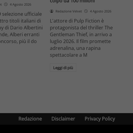
colpo da 100 milioni
et
4 Agosto 2026
Redazione Velvet
4 Agosto 2026
 selezione ufficiale
ro titoli italiani di
L'attore di Pulp Fiction è
y di Dario Albertini
protagonista del thriller The
nde, Alberi erranti
Gentleman Thief, in arrivo a
oncorso, più il do
luglio 2026. Il film promette
adrenalina, una rapina
spettacolare a M
Leggi di più
Redazione
Disclaimer
Privacy Policy