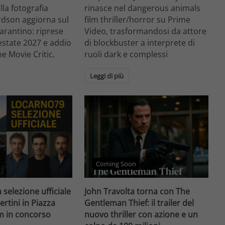
ella fotografia
rinasce nel dangerous animals
rdson aggiorna sul
film thriller/horror su Prime
arantino: riprese
Video, trasformandosi da attore
'estate 2027 e addio
di blockbuster a interprete di
he Movie Critic.
ruoli dark e complessi
Leggi di più
Coming Soon
 selezione ufficiale
John Travolta torna con The
ertini in Piazza
Gentleman Thief: il trailer del
lm in concorso
nuovo thriller con azione e un