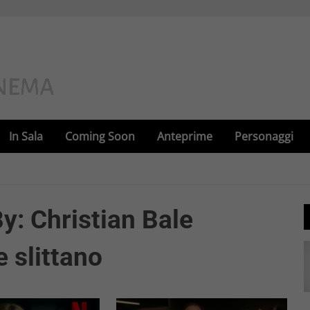
In Sala
Coming Soon
Anteprime
Personaggi
: Christian Bale
e slittano