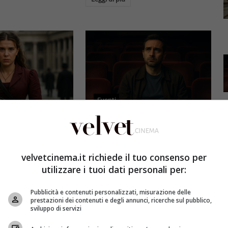
Eventi
3 e il grande salto
Al cinema italiano manca una
by Brown: come la
visione: il grido d’allarme dal
x ha stravolto la
Ciné di Riccione su opere prime
velvetcinema.it richiede il tuo consenso per
a star
e genere
utilizzare i tuoi dati personali per:
et
4 Agosto 2026
Redazione Velvet
4 Agosto 2026
Pubblicità e contenuti personalizzati, misurazione delle
mes 3, Millie
Il cinema italiano opere prime
prestazioni dei contenuti e degli annunci, ricerche sul pubblico,
compie un salto
affronta una crisi strutturale:
sviluppo di servizi
llywood.
poche new entry, scarso