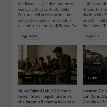
Mediaset sceglie di mantenere
Il direttore d
Gerry Scotti e La Ruota della
Robert Richa
Fortuna nell'access prime time
decimo film T
estivo di Canale 5, rinviando a
possibili nell
dicembre il debutto di Enrico Pa
definitivo a T
Leggi di più
Leggi di più
Eventi
Eventi
Nuovi Talenti Lab 2026: come
Locarno 79: la
Lecco forma i registi under 35
con Dario Alb
che faranno il cinema italiano di
Grande e i fi