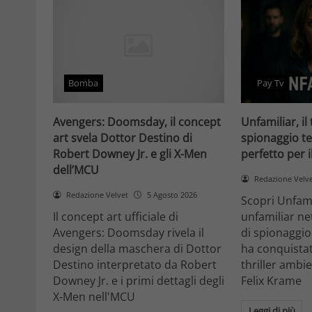
Bomba
Pay Tv
Avengers: Doomsday, il concept
Unfamiliar, il 
art svela Dottor Destino di
spionaggio te
Robert Downey Jr. e gli X-Men
perfetto per 
dell’MCU
Redazione Velv
Redazione Velvet
5 Agosto 2026
Scopri Unfami
Il concept art ufficiale di
unfamiliar net
Avengers: Doomsday rivela il
di spionaggio
design della maschera di Dottor
ha conquistat
Destino interpretato da Robert
thriller ambi
Downey Jr. e i primi dettagli degli
Felix Krame
X-Men nell'MCU
Leggi di più