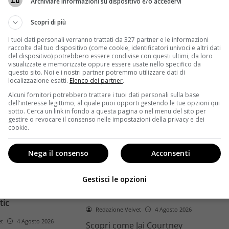
Archiviare informazioni su dispositivo e/o accedervi
ome la trilogia
ricambio generazionale e
asformato la sua
assenza di genere. L'analisi dal
Scopri di più
trice
Ciné di Riccione.
I tuoi dati personali verranno trattati da 327 partner e le informazioni
raccolte dal tuo dispositivo (come cookie, identificatori univoci e altri dati
Leggi di più
del dispositivo) potrebbero essere condivise con questi ultimi, da loro
visualizzate e memorizzate oppure essere usate nello specifico da
questo sito. Noi e i nostri partner potremmo utilizzare dati di
localizzazione esatti.
Elenco dei partner
.
Alcuni fornitori potrebbero trattare i tuoi dati personali sulla base
dell'interesse legittimo, al quale puoi opporti gestendo le tue opzioni qui
sotto. Cerca un link in fondo a questa pagina o nel menu del sito per
gestire o revocare il consenso nelle impostazioni della privacy e dei
cookie.
Anteprime
Nega il consenso
Acconsenti
tino e il decimo
Jai Courtney si riscatta con
Richardson rivela
Dangerous Animals su Prime
Gestisci le opzioni
nel 2027 e l’addio a
Video: da flop a serial killer
tic
Redazione Velvet
4 Agosto 2026
et
4 Agosto 2026
Scopri come Jai Courtney