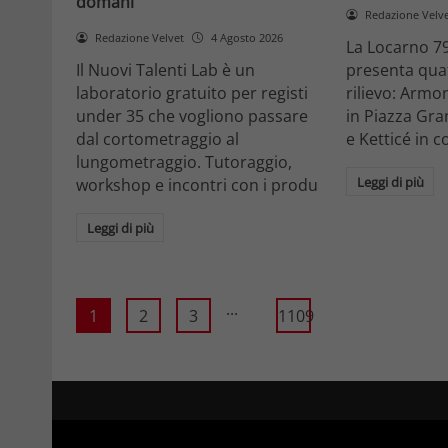
domani
Redazione Velv
Redazione Velvet
4 Agosto 2026
La Locarno 79
Il Nuovi Talenti Lab è un
presenta quatt
laboratorio gratuito per registi
rilievo: Armon
under 35 che vogliono passare
in Piazza Gra
dal cortometraggio al
e Ketticé in c
lungometraggio. Tutoraggio,
Leggi di più
workshop e incontri con i produ
Leggi di più
...
1
2
3
1109