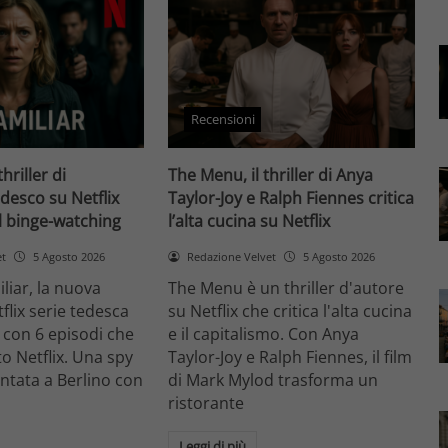
Recensioni
thriller di
The Menu, il thriller di Anya
desco su Netflix
Taylor-Joy e Ralph Fiennes critica
il binge-watching
l’alta cucina su Netflix
et
5 Agosto 2026
Redazione Velvet
5 Agosto 2026
liar, la nuova
The Menu è un thriller d'autore
flix serie tedesca
su Netflix che critica l'alta cucina
 con 6 episodi che
e il capitalismo. Con Anya
o Netflix. Una spy
Taylor-Joy e Ralph Fiennes, il film
entata a Berlino con
di Mark Mylod trasforma un
ristorante
Leggi di più