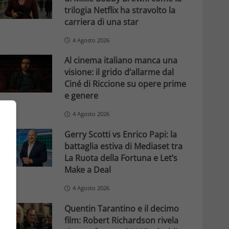
trilogia Netflix ha stravolto la
carriera di una star
4 Agosto 2026
Al cinema italiano manca una
visione: il grido d’allarme dal
Ciné di Riccione su opere prime
e genere
4 Agosto 2026
Gerry Scotti vs Enrico Papi: la
battaglia estiva di Mediaset tra
La Ruota della Fortuna e Let’s
Make a Deal
4 Agosto 2026
Quentin Tarantino e il decimo
film: Robert Richardson rivela