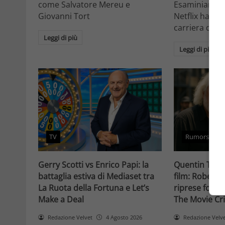
come Salvatore Mereu e
Esaminiamo c
Giovanni Tort
Netflix ha tr
carriera da at
Leggi di più
Leggi di più
TV
Rumors
Gerry Scotti vs Enrico Papi: la
Quentin Taran
battaglia estiva di Mediaset tra
film: Robert 
La Ruota della Fortuna e Let’s
riprese forse 
Make a Deal
The Movie Cri
Redazione Velvet
4 Agosto 2026
Redazione Velv