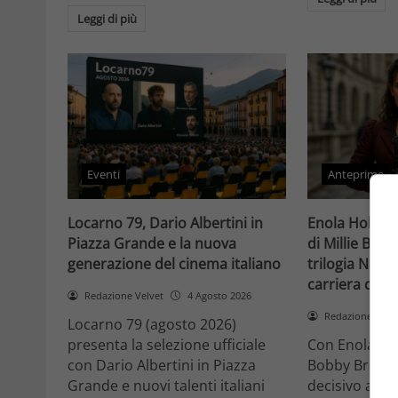
Leggi di più
Eventi
Anteprime
Locarno 79, Dario Albertini in
Enola Holmes 
Piazza Grande e la nuova
di Millie Bob
generazione del cinema italiano
trilogia Netfli
carriera di un
Redazione Velvet
4 Agosto 2026
Redazione Velv
Locarno 79 (agosto 2026)
presenta la selezione ufficiale
Con Enola Hol
con Dario Albertini in Piazza
Bobby Brown 
Grande e nuovi talenti italiani
decisivo a Ho