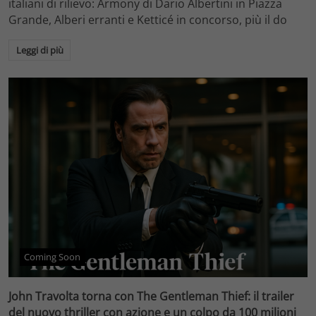
italiani di rilievo: Armony di Dario Albertini in Piazza
Grande, Alberi erranti e Ketticé in concorso, più il do
Leggi di più
Coming Soon
John Travolta torna con The Gentleman Thief: il trailer
del nuovo thriller con azione e un colpo da 100 milioni