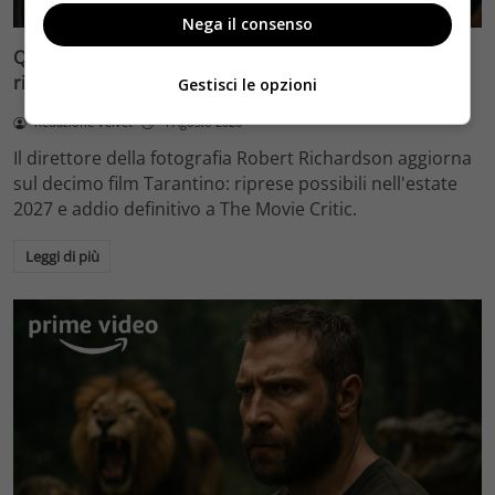
Nega il consenso
Quentin Tarantino e il decimo film: Robert Richardson
rivela riprese forse nel 2027 e l’addio a The Movie Critic
Gestisci le opzioni
Redazione Velvet
4 Agosto 2026
Il direttore della fotografia Robert Richardson aggiorna
sul decimo film Tarantino: riprese possibili nell'estate
2027 e addio definitivo a The Movie Critic.
Leggi di più