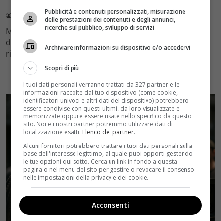
Pubblicità e contenuti personalizzati, misurazione
Redazione Velvet
4 Agosto 2026
delle prestazioni dei contenuti e degli annunci,
ricerche sul pubblico, sviluppo di servizi
Mediaset sceglie di mantenere Gerry Scotti e La Ruota
della Fortuna nell'access prime time estivo di Canale 5,
Archiviare informazioni su dispositivo e/o accedervi
rinviando a dicembre il debutto di Enrico Pa
Scopri di più
Leggi di più
I tuoi dati personali verranno trattati da 327 partner e le
informazioni raccolte dal tuo dispositivo (come cookie,
identificatori univoci e altri dati del dispositivo) potrebbero
essere condivise con questi ultimi, da loro visualizzate e
memorizzate oppure essere usate nello specifico da questo
sito. Noi e i nostri partner potremmo utilizzare dati di
localizzazione esatti.
Elenco dei partner
.
Alcuni fornitori potrebbero trattare i tuoi dati personali sulla
base dell'interesse legittimo, al quale puoi opporti gestendo
le tue opzioni qui sotto. Cerca un link in fondo a questa
pagina o nel menu del sito per gestire o revocare il consenso
nelle impostazioni della privacy e dei cookie.
Acconsenti
Rumors