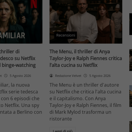
Recensioni
thriller di
The Menu, il thriller di Anya
desco su Netflix
Taylor-Joy e Ralph Fiennes critica
il binge-watching
l’alta cucina su Netflix
et
5 Agosto 2026
Redazione Velvet
5 Agosto 2026
liar, la nuova
The Menu è un thriller d'autore
flix serie tedesca
su Netflix che critica l'alta cucina
 con 6 episodi che
e il capitalismo. Con Anya
o Netflix. Una spy
Taylor-Joy e Ralph Fiennes, il film
entata a Berlino con
di Mark Mylod trasforma un
ristorante
Leggi di più