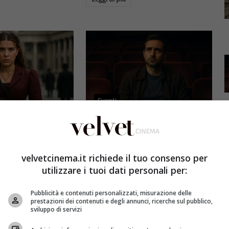
Eventi
3 e il grande salto
Al cinema italiano manca una
by Brown: come la
visione: il grido d’allarme dal
x ha stravolto la
Ciné di Riccione su opere prime
velvetcinema.it richiede il tuo consenso per
a star
e genere
utilizzare i tuoi dati personali per:
et
4 Agosto 2026
Redazione Velvet
4 Agosto 2026
Pubblicità e contenuti personalizzati, misurazione delle
mes 3, Millie
Il cinema italiano opere prime
prestazioni dei contenuti e degli annunci, ricerche sul pubblico,
compie un salto
affronta una crisi strutturale:
sviluppo di servizi
llywood.
poche new entry, scarso