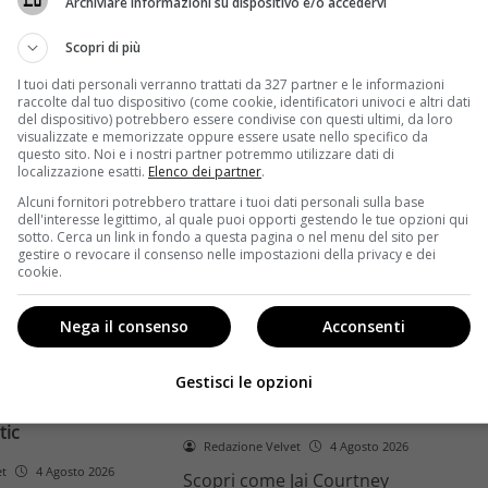
Archiviare informazioni su dispositivo e/o accedervi
ome la trilogia
ricambio generazionale e
asformato la sua
assenza di genere. L'analisi dal
Scopri di più
trice
Ciné di Riccione.
I tuoi dati personali verranno trattati da 327 partner e le informazioni
raccolte dal tuo dispositivo (come cookie, identificatori univoci e altri dati
Leggi di più
del dispositivo) potrebbero essere condivise con questi ultimi, da loro
visualizzate e memorizzate oppure essere usate nello specifico da
questo sito. Noi e i nostri partner potremmo utilizzare dati di
localizzazione esatti.
Elenco dei partner
.
Alcuni fornitori potrebbero trattare i tuoi dati personali sulla base
dell'interesse legittimo, al quale puoi opporti gestendo le tue opzioni qui
sotto. Cerca un link in fondo a questa pagina o nel menu del sito per
gestire o revocare il consenso nelle impostazioni della privacy e dei
cookie.
Anteprime
Nega il consenso
Acconsenti
tino e il decimo
Jai Courtney si riscatta con
Richardson rivela
Dangerous Animals su Prime
Gestisci le opzioni
nel 2027 e l’addio a
Video: da flop a serial killer
tic
Redazione Velvet
4 Agosto 2026
et
4 Agosto 2026
Scopri come Jai Courtney