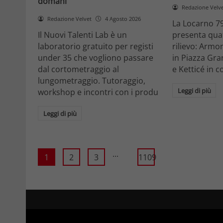
domani
Redazione Velv
Redazione Velvet
4 Agosto 2026
La Locarno 79
Il Nuovi Talenti Lab è un
presenta quatt
laboratorio gratuito per registi
rilievo: Armon
under 35 che vogliono passare
in Piazza Gra
dal cortometraggio al
e Ketticé in c
lungometraggio. Tutoraggio,
Leggi di più
workshop e incontri con i produ
Leggi di più
...
1
2
3
1109