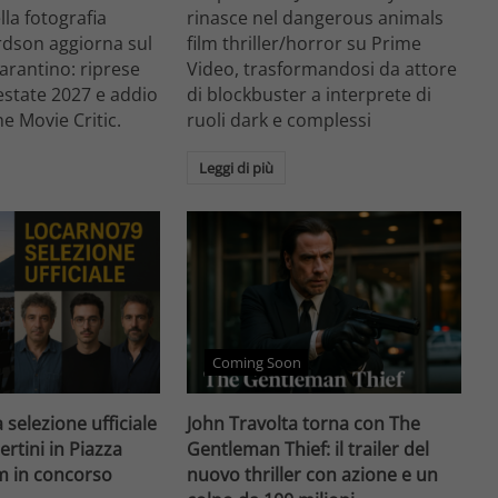
ella fotografia
rinasce nel dangerous animals
rdson aggiorna sul
film thriller/horror su Prime
arantino: riprese
Video, trasformandosi da attore
'estate 2027 e addio
di blockbuster a interprete di
he Movie Critic.
ruoli dark e complessi
Leggi di più
Coming Soon
 selezione ufficiale
John Travolta torna con The
ertini in Piazza
Gentleman Thief: il trailer del
lm in concorso
nuovo thriller con azione e un