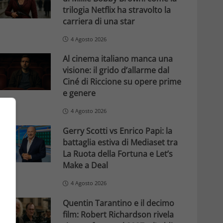
trilogia Netflix ha stravolto la
carriera di una star
4 Agosto 2026
Al cinema italiano manca una
visione: il grido d’allarme dal
Ciné di Riccione su opere prime
e genere
4 Agosto 2026
Gerry Scotti vs Enrico Papi: la
battaglia estiva di Mediaset tra
La Ruota della Fortuna e Let’s
Make a Deal
4 Agosto 2026
Quentin Tarantino e il decimo
film: Robert Richardson rivela