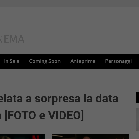
In Sala
Coming Soon
Anteprime
Personaggi
elata a sorpresa la data
lm [FOTO e VIDEO]