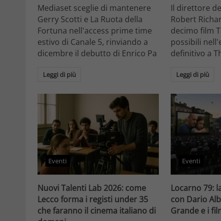
Mediaset sceglie di mantenere
Il direttore d
Gerry Scotti e La Ruota della
Robert Richa
Fortuna nell'access prime time
decimo film T
estivo di Canale 5, rinviando a
possibili nell
dicembre il debutto di Enrico Pa
definitivo a T
Leggi di più
Leggi di più
Eventi
Eventi
Nuovi Talenti Lab 2026: come
Locarno 79: la
Lecco forma i registi under 35
con Dario Alb
che faranno il cinema italiano di
Grande e i fi