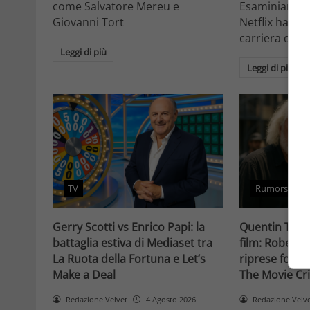
come Salvatore Mereu e
Esaminiamo c
Giovanni Tort
Netflix ha tr
carriera da at
Leggi di più
Leggi di più
TV
Rumors
Gerry Scotti vs Enrico Papi: la
Quentin Taran
battaglia estiva di Mediaset tra
film: Robert 
La Ruota della Fortuna e Let’s
riprese forse 
Make a Deal
The Movie Cri
Redazione Velvet
4 Agosto 2026
Redazione Velv