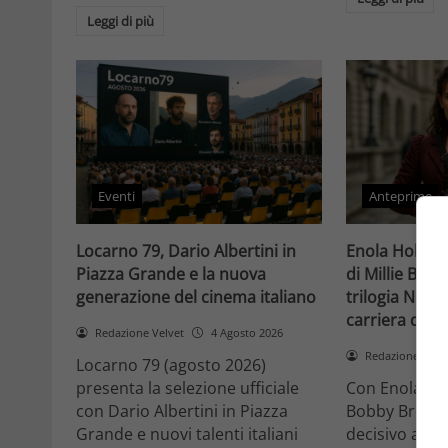
Leggi di più
Eventi
Anteprime
Locarno 79, Dario Albertini in
Enola Holmes 
Piazza Grande e la nuova
di Millie Bob
generazione del cinema italiano
trilogia Netfli
carriera di un
Redazione Velvet
4 Agosto 2026
Redazione Velv
Locarno 79 (agosto 2026)
presenta la selezione ufficiale
Con Enola Hol
con Dario Albertini in Piazza
Bobby Brown 
Grande e nuovi talenti italiani
decisivo a Ho