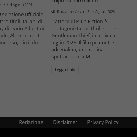
colpo da 100 milioni
et
4 Agosto 2026
Redazione Velvet
4 Agosto 2026
 selezione ufficiale
ro titoli italiani di
L'attore di Pulp Fiction è
y di Dario Albertini
protagonista del thriller The
nde, Alberi erranti
Gentleman Thief, in arrivo a
oncorso, più il do
luglio 2026. Il film promette
adrenalina, una rapina
spettacolare a M
Leggi di più
Redazione
Disclaimer
Privacy Policy