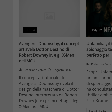
Bomba
Pay Tv
Avengers: Doomsday, il concept
Unfamiliar, il 
art svela Dottor Destino di
spionaggio te
Robert Downey Jr. e gli X-Men
perfetto per 
dell’MCU
Redazione Velv
Redazione Velvet
5 Agosto 2026
Scopri Unfami
Il concept art ufficiale di
unfamiliar net
Avengers: Doomsday rivela il
di spionaggio
design della maschera di Dottor
ha conquistat
Destino interpretato da Robert
thriller ambi
Downey Jr. e i primi dettagli degli
Felix Krame
X-Men nell'MCU
Leggi di più