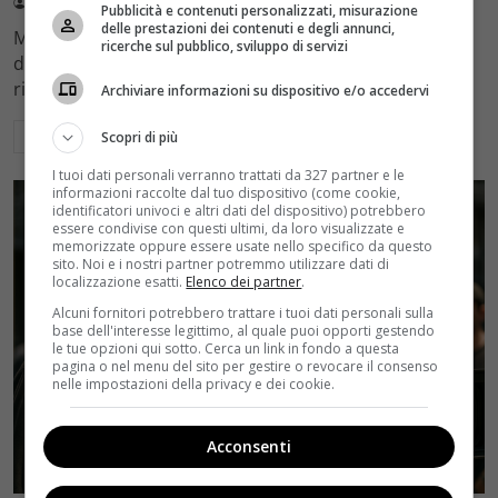
Redazione Velvet
4 Agosto 2026
Pubblicità e contenuti personalizzati, misurazione
delle prestazioni dei contenuti e degli annunci,
Mediaset sceglie di mantenere Gerry Scotti e La Ruota
ricerche sul pubblico, sviluppo di servizi
della Fortuna nell'access prime time estivo di Canale 5,
rinviando a dicembre il debutto di Enrico Pa
Archiviare informazioni su dispositivo e/o accedervi
Leggi di più
Scopri di più
I tuoi dati personali verranno trattati da 327 partner e le
informazioni raccolte dal tuo dispositivo (come cookie,
identificatori univoci e altri dati del dispositivo) potrebbero
essere condivise con questi ultimi, da loro visualizzate e
memorizzate oppure essere usate nello specifico da questo
sito. Noi e i nostri partner potremmo utilizzare dati di
localizzazione esatti.
Elenco dei partner
.
Alcuni fornitori potrebbero trattare i tuoi dati personali sulla
base dell'interesse legittimo, al quale puoi opporti gestendo
le tue opzioni qui sotto. Cerca un link in fondo a questa
pagina o nel menu del sito per gestire o revocare il consenso
nelle impostazioni della privacy e dei cookie.
Acconsenti
Rumors