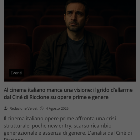
Eventi
Al cinema italiano manca una visione: il grido d’allarme
dal Ciné di Riccione su opere prime e genere
Redazione Velvet
4 Agosto 2026
Il cinema italiano opere prime affronta una crisi
strutturale: poche new entry, scarso ricambio
generazionale e assenza di genere. L'analisi dal Ciné di
Riccione.