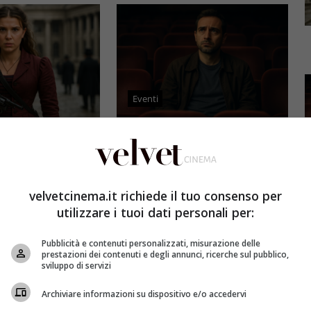
Eventi
3 e il grande salto
Al cinema italiano manca una
by Brown: come la
visione: il grido d’allarme dal
x ha stravolto la
Ciné di Riccione su opere prime
a star
e genere
velvetcinema.it richiede il tuo consenso per
utilizzare i tuoi dati personali per:
et
4 Agosto 2026
Redazione Velvet
4 Agosto 2026
mes 3, Millie
Il cinema italiano opere prime
Pubblicità e contenuti personalizzati, misurazione delle
compie un salto
affronta una crisi strutturale:
prestazioni dei contenuti e degli annunci, ricerche sul pubblico,
llywood.
poche new entry, scarso
sviluppo di servizi
ome la trilogia
ricambio generazionale e
Archiviare informazioni su dispositivo e/o accedervi
asformato la sua
assenza di genere. L'analisi dal