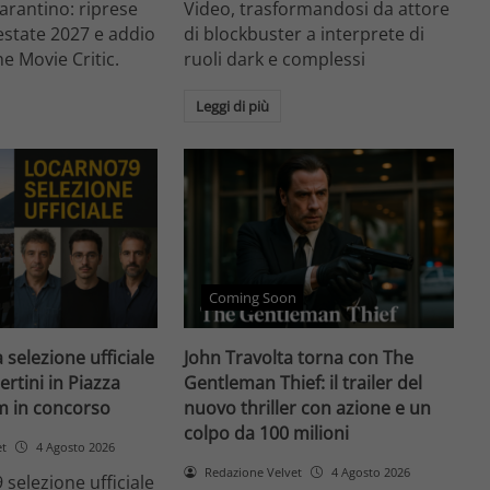
arantino: riprese
Video, trasformandosi da attore
'estate 2027 e addio
di blockbuster a interprete di
he Movie Critic.
ruoli dark e complessi
Leggi di più
Coming Soon
 selezione ufficiale
John Travolta torna con The
ertini in Piazza
Gentleman Thief: il trailer del
lm in concorso
nuovo thriller con azione e un
colpo da 100 milioni
et
4 Agosto 2026
Redazione Velvet
4 Agosto 2026
 selezione ufficiale