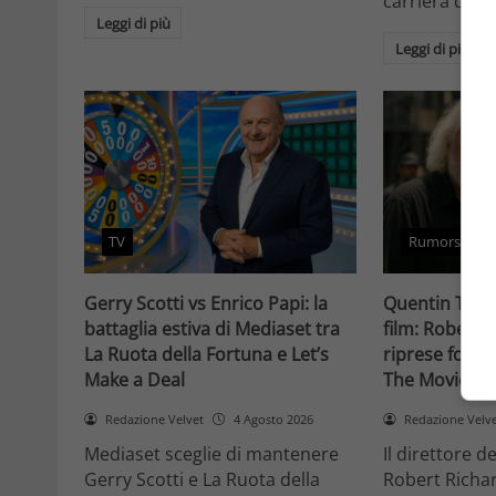
carriera da at
Leggi di più
Leggi di più
TV
Rumors
Gerry Scotti vs Enrico Papi: la
Quentin Taran
battaglia estiva di Mediaset tra
film: Robert 
La Ruota della Fortuna e Let’s
riprese forse 
Make a Deal
The Movie Cri
Redazione Velvet
4 Agosto 2026
Redazione Velv
Mediaset sceglie di mantenere
Il direttore d
Gerry Scotti e La Ruota della
Robert Richa