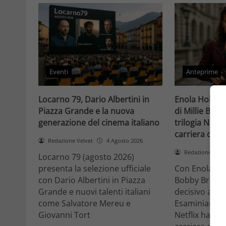
Eventi
Anteprime
Locarno 79, Dario Albertini in
Enola Holmes 
Piazza Grande e la nuova
di Millie Bob
generazione del cinema italiano
trilogia Netfli
carriera di un
Redazione Velvet
4 Agosto 2026
Redazione Velv
Locarno 79 (agosto 2026)
presenta la selezione ufficiale
Con Enola Hol
con Dario Albertini in Piazza
Bobby Brown 
Grande e nuovi talenti italiani
decisivo a Ho
come Salvatore Mereu e
Esaminiamo c
Giovanni Tort
Netflix ha tr