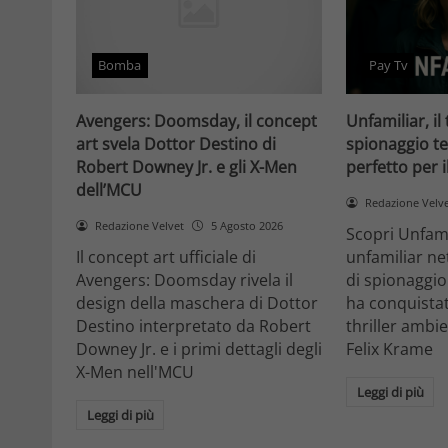
Bomba
Pay Tv
Avengers: Doomsday, il concept
Unfamiliar, il 
art svela Dottor Destino di
spionaggio te
Robert Downey Jr. e gli X-Men
perfetto per 
dell’MCU
Redazione Velv
Redazione Velvet
5 Agosto 2026
Scopri Unfami
Il concept art ufficiale di
unfamiliar net
Avengers: Doomsday rivela il
di spionaggio
design della maschera di Dottor
ha conquistat
Destino interpretato da Robert
thriller ambi
Downey Jr. e i primi dettagli degli
Felix Krame
X-Men nell'MCU
Leggi di più
Leggi di più