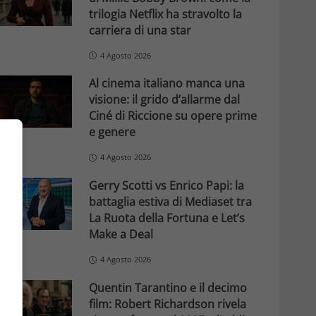
trilogia Netflix ha stravolto la
carriera di una star
4 Agosto 2026
Al cinema italiano manca una
visione: il grido d’allarme dal
Ciné di Riccione su opere prime
e genere
4 Agosto 2026
Gerry Scotti vs Enrico Papi: la
battaglia estiva di Mediaset tra
La Ruota della Fortuna e Let’s
Make a Deal
4 Agosto 2026
Quentin Tarantino e il decimo
film: Robert Richardson rivela