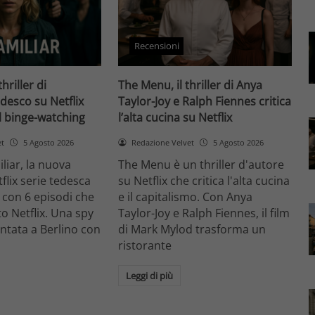
Recensioni
thriller di
The Menu, il thriller di Anya
desco su Netflix
Taylor-Joy e Ralph Fiennes critica
il binge-watching
l’alta cucina su Netflix
et
5 Agosto 2026
Redazione Velvet
5 Agosto 2026
liar, la nuova
The Menu è un thriller d'autore
flix serie tedesca
su Netflix che critica l'alta cucina
 con 6 episodi che
e il capitalismo. Con Anya
o Netflix. Una spy
Taylor-Joy e Ralph Fiennes, il film
entata a Berlino con
di Mark Mylod trasforma un
ristorante
Leggi di più