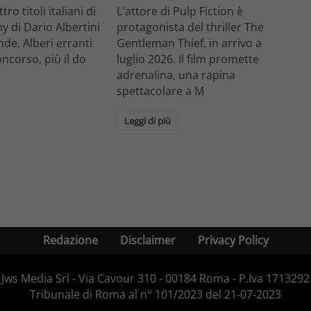
ro titoli italiani di
L'attore di Pulp Fiction è
y di Dario Albertini
protagonista del thriller The
nde, Alberi erranti
Gentleman Thief, in arrivo a
oncorso, più il do
luglio 2026. Il film promette
adrenalina, una rapina
spettacolare a M
Leggi di più
Redazione
Disclaimer
Privacy Policy
Jws Media Srl - Via Cavour 310 - 00184 Roma - P.Iva 171329210
Tribunale di Roma al n° 101/2023 del 21-07-2023