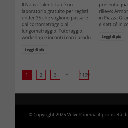
Il Nuovi Talenti Lab è un
presenta quatt
laboratorio gratuito per registi
rilievo: Armon
under 35 che vogliono passare
in Piazza Gra
dal cortometraggio al
e Ketticé in c
lungometraggio. Tutoraggio,
Leggi di più
workshop e incontri con i produ
Leggi di più
...
1
2
3
1109
© Copyright 2025 VelvetCinema.it proprietà di 