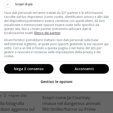
trice
Ciné di Riccione.
Scopri di più
Leggi di più
I tuoi dati personali verranno trattati da 327 partner e le informazioni
raccolte dal tuo dispositivo (come cookie, identificatori univoci e altri dati
del dispositivo) potrebbero essere condivise con questi ultimi, da loro
visualizzate e memorizzate oppure essere usate nello specifico da
questo sito. Noi e i nostri partner potremmo utilizzare dati di
localizzazione esatti.
Elenco dei partner
.
Alcuni fornitori potrebbero trattare i tuoi dati personali sulla base
dell'interesse legittimo, al quale puoi opporti gestendo le tue opzioni qui
sotto. Cerca un link in fondo a questa pagina o nel menu del sito per
gestire o revocare il consenso nelle impostazioni della privacy e dei
Anteprime
cookie.
tino e il decimo
Jai Courtney si riscatta con
Nega il consenso
Acconsenti
Richardson rivela
Dangerous Animals su Prime
nel 2027 e l’addio a
Video: da flop a serial killer
Gestisci le opzioni
tic
Redazione Velvet
4 Agosto 2026
et
4 Agosto 2026
Scopri come Jai Courtney
ella fotografia
rinasce nel dangerous animals
rdson aggiorna sul
film thriller/horror su Prime