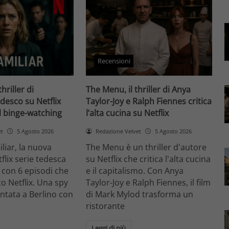
Recensioni
thriller di
The Menu, il thriller di Anya
desco su Netflix
Taylor-Joy e Ralph Fiennes critica
il binge-watching
l’alta cucina su Netflix
et
5 Agosto 2026
Redazione Velvet
5 Agosto 2026
liar, la nuova
The Menu è un thriller d'autore
flix serie tedesca
su Netflix che critica l'alta cucina
 con 6 episodi che
e il capitalismo. Con Anya
o Netflix. Una spy
Taylor-Joy e Ralph Fiennes, il film
entata a Berlino con
di Mark Mylod trasforma un
ristorante
Leggi di più