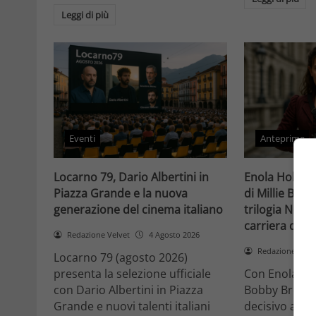
Leggi di più
Eventi
Anteprime
Locarno 79, Dario Albertini in
Enola Holmes 
Piazza Grande e la nuova
di Millie Bob
generazione del cinema italiano
trilogia Netfli
carriera di un
Redazione Velvet
4 Agosto 2026
Redazione Velv
Locarno 79 (agosto 2026)
presenta la selezione ufficiale
Con Enola Hol
con Dario Albertini in Piazza
Bobby Brown 
Grande e nuovi talenti italiani
decisivo a Ho