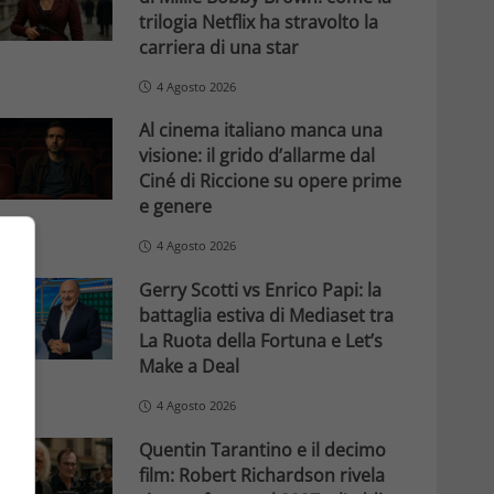
trilogia Netflix ha stravolto la
carriera di una star
4 Agosto 2026
Al cinema italiano manca una
visione: il grido d’allarme dal
Ciné di Riccione su opere prime
e genere
4 Agosto 2026
Gerry Scotti vs Enrico Papi: la
battaglia estiva di Mediaset tra
La Ruota della Fortuna e Let’s
Make a Deal
4 Agosto 2026
Quentin Tarantino e il decimo
film: Robert Richardson rivela