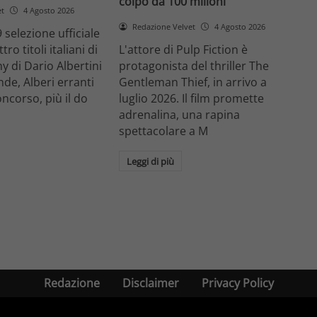
colpo da 100 milioni
et
4 Agosto 2026
Redazione Velvet
4 Agosto 2026
 selezione ufficiale
ro titoli italiani di
L'attore di Pulp Fiction è
y di Dario Albertini
protagonista del thriller The
nde, Alberi erranti
Gentleman Thief, in arrivo a
oncorso, più il do
luglio 2026. Il film promette
adrenalina, una rapina
spettacolare a M
Leggi di più
Redazione
Disclaimer
Privacy Policy