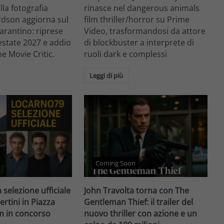
ella fotografia
rinasce nel dangerous animals
rdson aggiorna sul
film thriller/horror su Prime
arantino: riprese
Video, trasformandosi da attore
'estate 2027 e addio
di blockbuster a interprete di
he Movie Critic.
ruoli dark e complessi
Leggi di più
Coming Soon
 selezione ufficiale
John Travolta torna con The
ertini in Piazza
Gentleman Thief: il trailer del
lm in concorso
nuovo thriller con azione e un