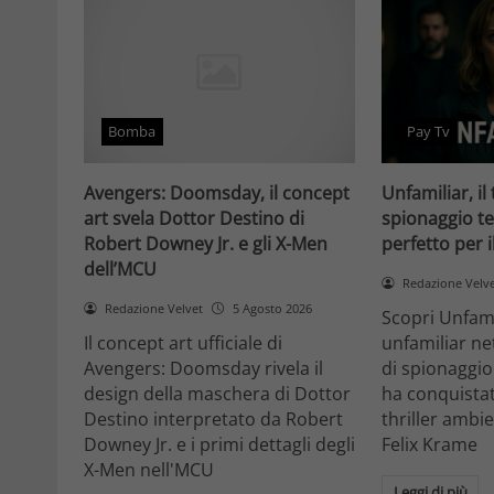
Bomba
Pay Tv
Avengers: Doomsday, il concept
Unfamiliar, il 
art svela Dottor Destino di
spionaggio te
Robert Downey Jr. e gli X-Men
perfetto per 
dell’MCU
Redazione Velv
Redazione Velvet
5 Agosto 2026
Scopri Unfami
Il concept art ufficiale di
unfamiliar net
Avengers: Doomsday rivela il
di spionaggio
design della maschera di Dottor
ha conquistat
Destino interpretato da Robert
thriller ambi
Downey Jr. e i primi dettagli degli
Felix Krame
X-Men nell'MCU
Leggi di più