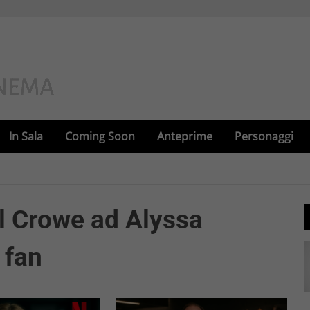
In Sala
Coming Soon
Anteprime
Personaggi
l Crowe ad Alyssa
 fan