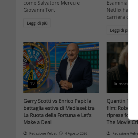
come Salvatore Mereu e
Esaminiamo c
Giovanni Tort
Netflix ha tr
carriera da at
Leggi di più
Leggi di più
TV
Rumors
Gerry Scotti vs Enrico Papi: la
Quentin Taran
battaglia estiva di Mediaset tra
film: Robert 
La Ruota della Fortuna e Let’s
riprese forse 
Make a Deal
The Movie Cri
Redazione Velvet
4 Agosto 2026
Redazione Velv