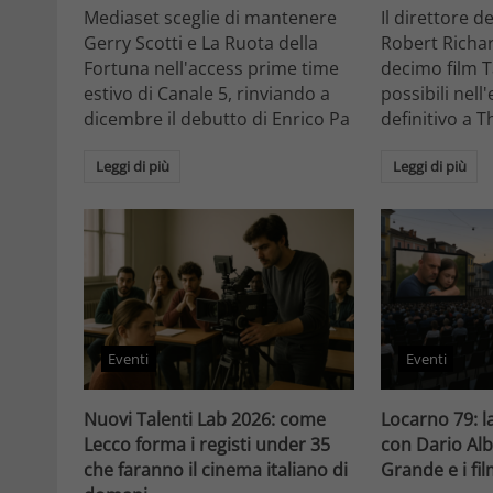
Mediaset sceglie di mantenere
Il direttore d
Gerry Scotti e La Ruota della
Robert Richa
Fortuna nell'access prime time
decimo film T
estivo di Canale 5, rinviando a
possibili nell
dicembre il debutto di Enrico Pa
definitivo a T
Leggi di più
Leggi di più
Eventi
Eventi
Nuovi Talenti Lab 2026: come
Locarno 79: la
Lecco forma i registi under 35
con Dario Alb
che faranno il cinema italiano di
Grande e i fi