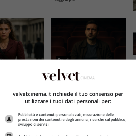
Eventi
3 e il grande salto
Al cinema italiano manca una
by Brown: come la
visione: il grido d’allarme dal
x ha stravolto la
Ciné di Riccione su opere prime
velvetcinema.it richiede il tuo consenso per
a star
e genere
utilizzare i tuoi dati personali per:
et
4 Agosto 2026
Redazione Velvet
4 Agosto 2026
Pubblicità e contenuti personalizzati, misurazione delle
mes 3, Millie
Il cinema italiano opere prime
prestazioni dei contenuti e degli annunci, ricerche sul pubblico,
compie un salto
affronta una crisi strutturale:
sviluppo di servizi
llywood.
poche new entry, scarso