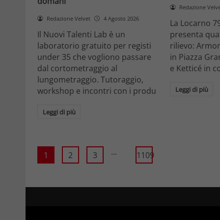
domani
Redazione Velv
Redazione Velvet
4 Agosto 2026
La Locarno 79
Il Nuovi Talenti Lab è un
presenta quatt
laboratorio gratuito per registi
rilievo: Armon
under 35 che vogliono passare
in Piazza Gra
dal cortometraggio al
e Ketticé in c
lungometraggio. Tutoraggio,
Leggi di più
workshop e incontri con i produ
Leggi di più
...
1
2
3
1109