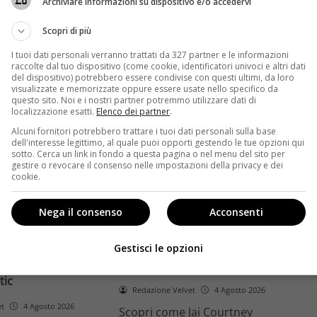
Archiviare informazioni su dispositivo e/o accedervi
ome la trilogia
ricambio generazionale e
asformato la sua
assenza di genere. L'analisi dal
Scopri di più
trice
Ciné di Riccione.
I tuoi dati personali verranno trattati da 327 partner e le informazioni
raccolte dal tuo dispositivo (come cookie, identificatori univoci e altri dati
Leggi di più
del dispositivo) potrebbero essere condivise con questi ultimi, da loro
visualizzate e memorizzate oppure essere usate nello specifico da
questo sito. Noi e i nostri partner potremmo utilizzare dati di
localizzazione esatti.
Elenco dei partner
.
Alcuni fornitori potrebbero trattare i tuoi dati personali sulla base
dell'interesse legittimo, al quale puoi opporti gestendo le tue opzioni qui
sotto. Cerca un link in fondo a questa pagina o nel menu del sito per
gestire o revocare il consenso nelle impostazioni della privacy e dei
cookie.
Anteprime
Nega il consenso
Acconsenti
tino e il decimo
Jai Courtney si riscatta con
Richardson rivela
Dangerous Animals su Prime
Gestisci le opzioni
nel 2027 e l’addio a
Video: da flop a serial killer
tic
Redazione Velvet
4 Agosto 2026
et
4 Agosto 2026
Scopri come Jai Courtney