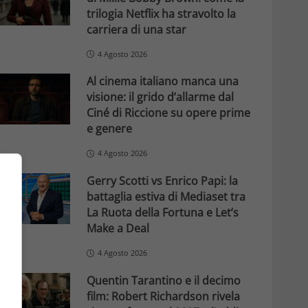
trilogia Netflix ha stravolto la
carriera di una star
4 Agosto 2026
Al cinema italiano manca una
visione: il grido d’allarme dal
Ciné di Riccione su opere prime
e genere
4 Agosto 2026
Gerry Scotti vs Enrico Papi: la
battaglia estiva di Mediaset tra
La Ruota della Fortuna e Let’s
Make a Deal
4 Agosto 2026
Quentin Tarantino e il decimo
film: Robert Richardson rivela