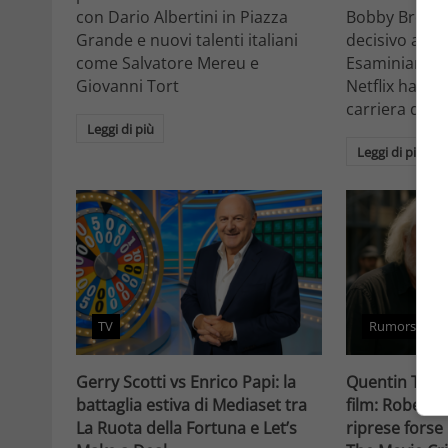
con Dario Albertini in Piazza
Bobby Brown 
Grande e nuovi talenti italiani
decisivo a Ho
come Salvatore Mereu e
Esaminiamo c
Giovanni Tort
Netflix ha tr
carriera da at
Leggi di più
Leggi di più
TV
Rumors
Gerry Scotti vs Enrico Papi: la
Quentin Taran
battaglia estiva di Mediaset tra
film: Robert 
La Ruota della Fortuna e Let’s
riprese forse 