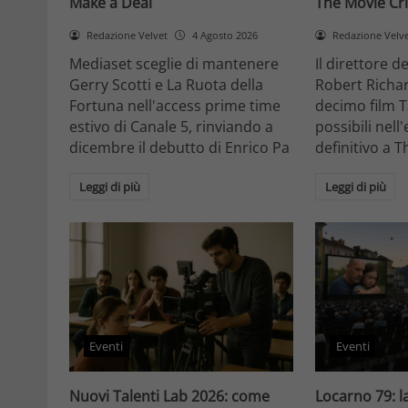
Make a Deal
The Movie Cri
Redazione Velvet
4 Agosto 2026
Redazione Velv
Mediaset sceglie di mantenere
Il direttore d
Gerry Scotti e La Ruota della
Robert Richa
Fortuna nell'access prime time
decimo film T
estivo di Canale 5, rinviando a
possibili nell
dicembre il debutto di Enrico Pa
definitivo a T
Leggi di più
Leggi di più
Eventi
Eventi
Nuovi Talenti Lab 2026: come
Locarno 79: la