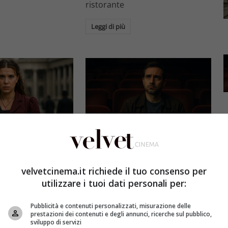
ristorante
Leggi di più
Eventi
3 e il grande salto
Al cinema italiano manca una
by Brown: come la
visione: il grido d’allarme dal
velvetcinema.it richiede il tuo consenso per
x ha stravolto la
Ciné di Riccione su opere prime
utilizzare i tuoi dati personali per:
a star
e genere
Pubblicità e contenuti personalizzati, misurazione delle
et
4 Agosto 2026
Redazione Velvet
4 Agosto 2026
prestazioni dei contenuti e degli annunci, ricerche sul pubblico,
sviluppo di servizi
mes 3, Millie
Il cinema italiano opere prime