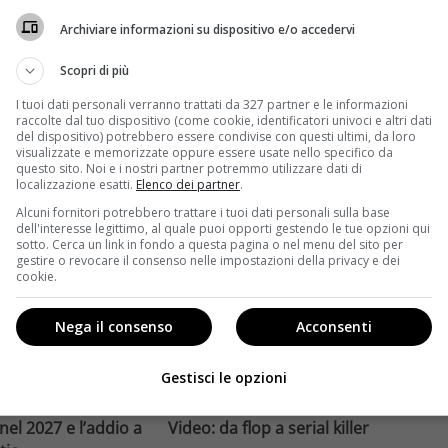
compie un salto
affronta una crisi strutturale:
Archiviare informazioni su dispositivo e/o accedervi
llywood.
poche new entry, scarso
ome la trilogia
ricambio generazionale e
Scopri di più
asformato la sua
assenza di genere. L'analisi dal
I tuoi dati personali verranno trattati da 327 partner e le informazioni
trice
Ciné di Riccione.
raccolte dal tuo dispositivo (come cookie, identificatori univoci e altri dati
del dispositivo) potrebbero essere condivise con questi ultimi, da loro
Leggi di più
visualizzate e memorizzate oppure essere usate nello specifico da
questo sito. Noi e i nostri partner potremmo utilizzare dati di
localizzazione esatti.
Elenco dei partner
.
Alcuni fornitori potrebbero trattare i tuoi dati personali sulla base
dell'interesse legittimo, al quale puoi opporti gestendo le tue opzioni qui
sotto. Cerca un link in fondo a questa pagina o nel menu del sito per
gestire o revocare il consenso nelle impostazioni della privacy e dei
cookie.
Nega il consenso
Acconsenti
Anteprime
Gestisci le opzioni
tino e il decimo
Jai Courtney si riscatta con
Richardson rivela
Dangerous Animals su Prime
nel 2027 e l’addio a
Video: da flop a serial killer