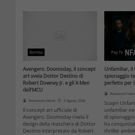
Bomba
Pay Tv
Avengers: Doomsday, il concept
Unfamiliar, il 
art svela Dottor Destino di
spionaggio te
Robert Downey Jr. e gli X-Men
perfetto per 
dell’MCU
Redazione Velv
Redazione Velvet
5 Agosto 2026
Scopri Unfami
Il concept art ufficiale di
unfamiliar net
Avengers: Doomsday rivela il
di spionaggio
design della maschera di Dottor
ha conquistat
Destino interpretato da Robert
thriller ambi