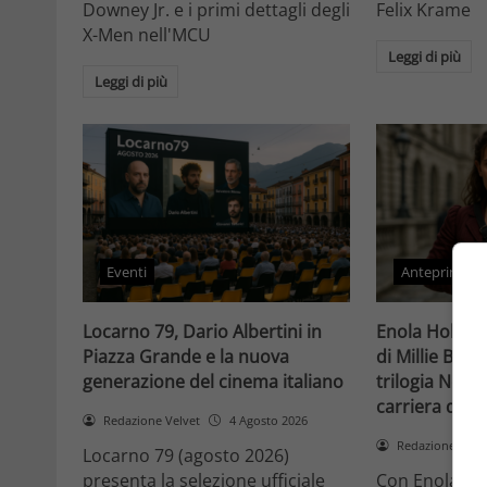
Downey Jr. e i primi dettagli degli
Felix Krame
X-Men nell'MCU
Leggi di più
Leggi di più
Eventi
Anteprime
Locarno 79, Dario Albertini in
Enola Holmes 
Piazza Grande e la nuova
di Millie Bob
generazione del cinema italiano
trilogia Netfli
carriera di un
Redazione Velvet
4 Agosto 2026
Redazione Velv
Locarno 79 (agosto 2026)
presenta la selezione ufficiale
Con Enola Hol