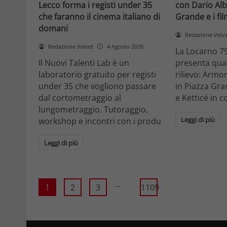
Lecco forma i registi under 35
con Dario Alb
che faranno il cinema italiano di
Grande e i fi
domani
Redazione Velv
Redazione Velvet
4 Agosto 2026
La Locarno 79
Il Nuovi Talenti Lab è un
presenta quatt
laboratorio gratuito per registi
rilievo: Armon
under 35 che vogliono passare
in Piazza Gra
dal cortometraggio al
e Ketticé in c
lungometraggio. Tutoraggio,
Leggi di più
workshop e incontri con i produ
Leggi di più
...
1
2
3
1109