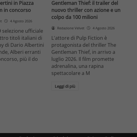
ertini in Piazza
Gentleman Thief: il trailer del
lm in concorso
nuovo thriller con azione e un
colpo da 100 milioni
et
4 Agosto 2026
Redazione Velvet
4 Agosto 2026
 selezione ufficiale
ro titoli italiani di
L'attore di Pulp Fiction è
y di Dario Albertini
protagonista del thriller The
nde, Alberi erranti
Gentleman Thief, in arrivo a
oncorso, più il do
luglio 2026. Il film promette
adrenalina, una rapina
spettacolare a M
Leggi di più