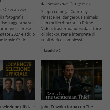
tic
Redazione Velvet
4 Agosto 2026
et
4 Agosto 2026
Scopri come Jai Courtney
ella fotografia
rinasce nel dangerous animals
rdson aggiorna sul
film thriller/horror su Prime
arantino: riprese
Video, trasformandosi da attore
'estate 2027 e addio
di blockbuster a interprete di
he Movie Critic.
ruoli dark e complessi
Leggi di più
Coming Soon
 selezione ufficiale
John Travolta torna con The