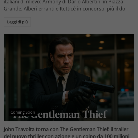
italiani di rilievo: Armony di Dario Albertini in Piazza
Grande, Alberi erranti e Ketticé in concorso, più il do
Leggi di più
Coming Soon
John Travolta torna con The Gentleman Thief: il trailer
del nuovo thriller con azione e un colpo da 100 milioni