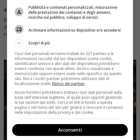
Pubblicità e contenuti personalizzati, misurazione
Redazione Velvet
4 Agosto 2026
delle prestazioni dei contenuti e degli annunci,
ricerche sul pubblico, sviluppo di servizi
Mediaset sceglie di mantenere Gerry Scotti e La Ruota
della Fortuna nell'access prime time estivo di Canale 5,
Archiviare informazioni su dispositivo e/o accedervi
rinviando a dicembre il debutto di Enrico Pa
Scopri di più
Leggi di più
I tuoi dati personali verranno trattati da 327 partner e le
informazioni raccolte dal tuo dispositivo (come cookie,
identificatori univoci e altri dati del dispositivo) potrebbero
essere condivise con questi ultimi, da loro visualizzate e
memorizzate oppure essere usate nello specifico da questo
sito. Noi e i nostri partner potremmo utilizzare dati di
localizzazione esatti.
Elenco dei partner
.
Alcuni fornitori potrebbero trattare i tuoi dati personali sulla
base dell'interesse legittimo, al quale puoi opporti gestendo
le tue opzioni qui sotto. Cerca un link in fondo a questa
pagina o nel menu del sito per gestire o revocare il consenso
nelle impostazioni della privacy e dei cookie.
Acconsenti
Rumors