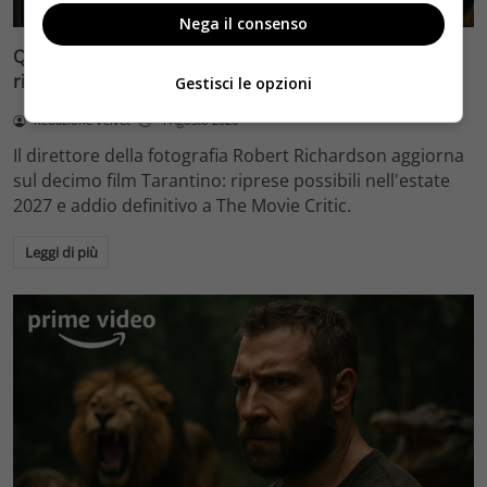
Nega il consenso
Quentin Tarantino e il decimo film: Robert Richardson
rivela riprese forse nel 2027 e l’addio a The Movie Critic
Gestisci le opzioni
Redazione Velvet
4 Agosto 2026
Il direttore della fotografia Robert Richardson aggiorna
sul decimo film Tarantino: riprese possibili nell'estate
2027 e addio definitivo a The Movie Critic.
Leggi di più