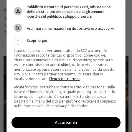
Pubblicità e contenuti personalizzati, misurazione
Redazione Velvet
4 Agosto 2026
delle prestazioni dei contenuti e degli annunci,
ricerche sul pubblico, sviluppo di servizi
Mediaset sceglie di mantenere Gerry Scotti e La Ruota
della Fortuna nell'access prime time estivo di Canale 5,
Archiviare informazioni su dispositivo e/o accedervi
rinviando a dicembre il debutto di Enrico Pa
Scopri di più
Leggi di più
I tuoi dati personali verranno trattati da 327 partner e le
informazioni raccolte dal tuo dispositivo (come cookie,
identificatori univoci e altri dati del dispositivo) potrebbero
essere condivise con questi ultimi, da loro visualizzate e
memorizzate oppure essere usate nello specifico da questo
sito. Noi e i nostri partner potremmo utilizzare dati di
localizzazione esatti.
Elenco dei partner
.
Alcuni fornitori potrebbero trattare i tuoi dati personali sulla
base dell'interesse legittimo, al quale puoi opporti gestendo
le tue opzioni qui sotto. Cerca un link in fondo a questa
pagina o nel menu del sito per gestire o revocare il consenso
nelle impostazioni della privacy e dei cookie.
Acconsenti
Rumors