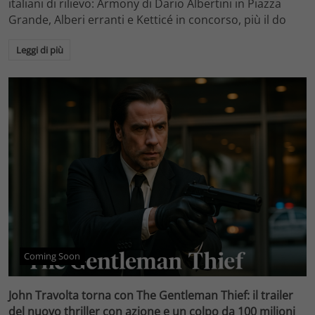
italiani di rilievo: Armony di Dario Albertini in Piazza
Grande, Alberi erranti e Ketticé in concorso, più il do
Leggi di più
Coming Soon
John Travolta torna con The Gentleman Thief: il trailer
del nuovo thriller con azione e un colpo da 100 milioni