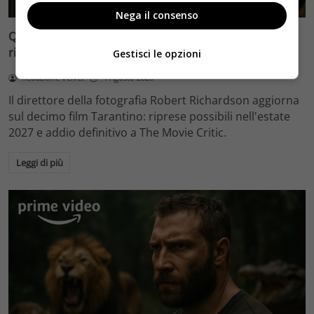
Nega il consenso
Quentin Tarantino e il decimo film: Robert Richardson
rivela riprese forse nel 2027 e l’addio a The Movie Critic
Gestisci le opzioni
Redazione Velvet
4 Agosto 2026
Il direttore della fotografia Robert Richardson aggiorna
sul decimo film Tarantino: riprese possibili nell'estate
2027 e addio definitivo a The Movie Critic.
Leggi di più