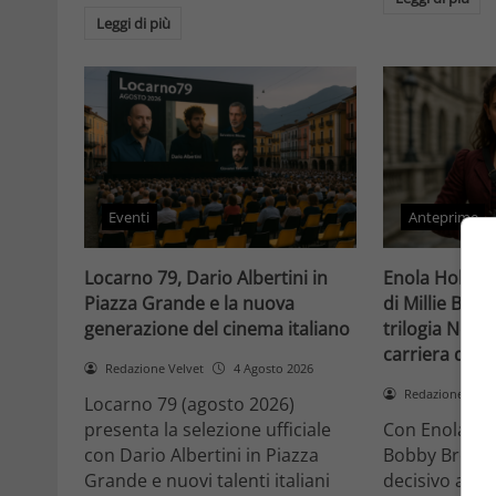
Leggi di più
Eventi
Anteprime
Locarno 79, Dario Albertini in
Enola Holmes 
Piazza Grande e la nuova
di Millie Bob
generazione del cinema italiano
trilogia Netfli
carriera di un
Redazione Velvet
4 Agosto 2026
Redazione Velv
Locarno 79 (agosto 2026)
presenta la selezione ufficiale
Con Enola Hol
con Dario Albertini in Piazza
Bobby Brown 
Grande e nuovi talenti italiani
decisivo a Ho