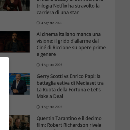
trilogia Netflix ha stravolto la
carriera di una star
4 Agosto 2026
Al cinema italiano manca una
visione: il grido d’allarme dal
Ciné di Riccione su opere prime
e genere
4 Agosto 2026
Gerry Scotti vs Enrico Papi: la
battaglia estiva di Mediaset tra
La Ruota della Fortuna e Let’s
Make a Deal
4 Agosto 2026
Quentin Tarantino e il decimo
film: Robert Richardson rivela