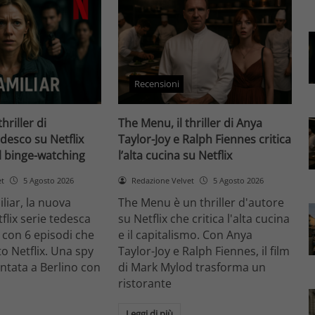
Recensioni
thriller di
The Menu, il thriller di Anya
desco su Netflix
Taylor-Joy e Ralph Fiennes critica
il binge-watching
l’alta cucina su Netflix
et
5 Agosto 2026
Redazione Velvet
5 Agosto 2026
liar, la nuova
The Menu è un thriller d'autore
flix serie tedesca
su Netflix che critica l'alta cucina
 con 6 episodi che
e il capitalismo. Con Anya
o Netflix. Una spy
Taylor-Joy e Ralph Fiennes, il film
entata a Berlino con
di Mark Mylod trasforma un
ristorante
Leggi di più