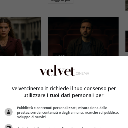
Eventi
3 e il grande salto
Al cinema italiano manca una
by Brown: come la
visione: il grido d’allarme dal
x ha stravolto la
Ciné di Riccione su opere prime
velvetcinema.it richiede il tuo consenso per
a star
e genere
utilizzare i tuoi dati personali per:
et
4 Agosto 2026
Redazione Velvet
4 Agosto 2026
Pubblicità e contenuti personalizzati, misurazione delle
mes 3, Millie
Il cinema italiano opere prime
prestazioni dei contenuti e degli annunci, ricerche sul pubblico,
compie un salto
affronta una crisi strutturale:
sviluppo di servizi
llywood.
poche new entry, scarso