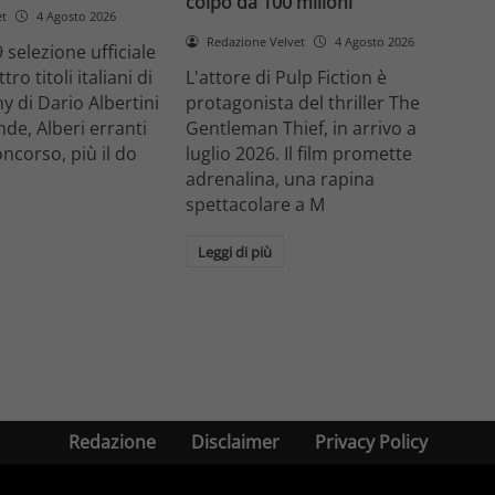
colpo da 100 milioni
et
4 Agosto 2026
Redazione Velvet
4 Agosto 2026
 selezione ufficiale
ro titoli italiani di
L'attore di Pulp Fiction è
y di Dario Albertini
protagonista del thriller The
nde, Alberi erranti
Gentleman Thief, in arrivo a
oncorso, più il do
luglio 2026. Il film promette
adrenalina, una rapina
spettacolare a M
Leggi di più
Redazione
Disclaimer
Privacy Policy