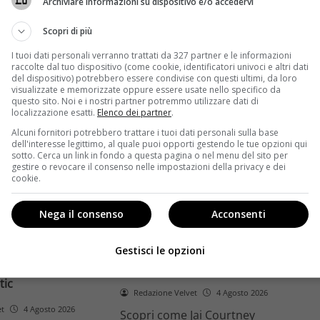
Archiviare informazioni su dispositivo e/o accedervi
ome la trilogia
ricambio generazionale e
asformato la sua
assenza di genere. L'analisi dal
Scopri di più
trice
Ciné di Riccione.
I tuoi dati personali verranno trattati da 327 partner e le informazioni
raccolte dal tuo dispositivo (come cookie, identificatori univoci e altri dati
Leggi di più
del dispositivo) potrebbero essere condivise con questi ultimi, da loro
visualizzate e memorizzate oppure essere usate nello specifico da
questo sito. Noi e i nostri partner potremmo utilizzare dati di
localizzazione esatti.
Elenco dei partner
.
Alcuni fornitori potrebbero trattare i tuoi dati personali sulla base
dell'interesse legittimo, al quale puoi opporti gestendo le tue opzioni qui
sotto. Cerca un link in fondo a questa pagina o nel menu del sito per
gestire o revocare il consenso nelle impostazioni della privacy e dei
cookie.
Anteprime
Nega il consenso
Acconsenti
tino e il decimo
Jai Courtney si riscatta con
Richardson rivela
Dangerous Animals su Prime
Gestisci le opzioni
nel 2027 e l’addio a
Video: da flop a serial killer
tic
Redazione Velvet
4 Agosto 2026
et
4 Agosto 2026
Scopri come Jai Courtney