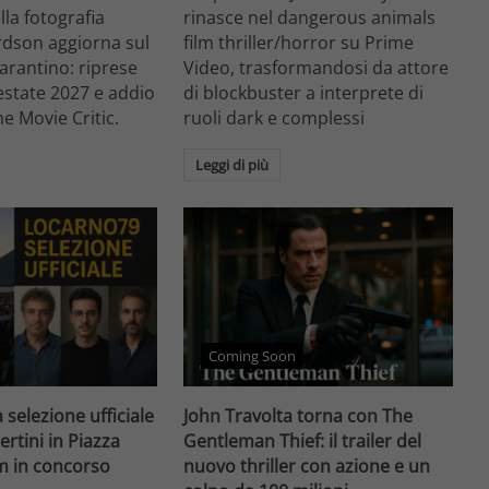
ella fotografia
rinasce nel dangerous animals
rdson aggiorna sul
film thriller/horror su Prime
arantino: riprese
Video, trasformandosi da attore
'estate 2027 e addio
di blockbuster a interprete di
he Movie Critic.
ruoli dark e complessi
Leggi di più
Coming Soon
 selezione ufficiale
John Travolta torna con The
ertini in Piazza
Gentleman Thief: il trailer del
lm in concorso
nuovo thriller con azione e un