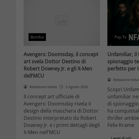
Bomba
Pay Tv
Avengers: Doomsday, il concept
Unfamiliar, il 
art svela Dottor Destino di
spionaggio te
Robert Downey Jr. e gli X-Men
perfetto per 
dell’MCU
Redazione Velv
Redazione Velvet
5 Agosto 2026
Scopri Unfami
Il concept art ufficiale di
unfamiliar net
Avengers: Doomsday rivela il
di spionaggio
design della maschera di Dottor
ha conquistat
Destino interpretato da Robert
thriller ambi
Downey Jr. e i primi dettagli degli
Felix Krame
X-Men nell'MCU
Leggi di più