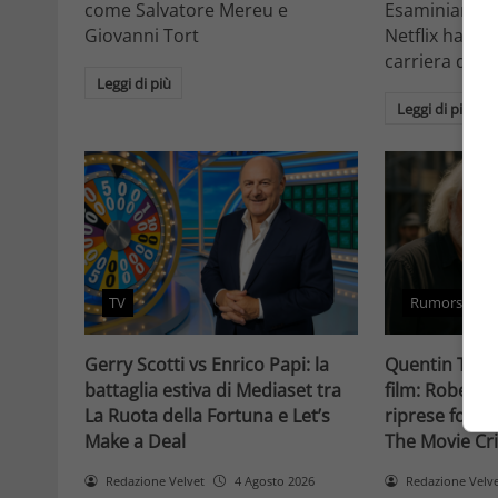
come Salvatore Mereu e
Esaminiamo c
Giovanni Tort
Netflix ha tr
carriera da at
Leggi di più
Leggi di più
TV
Rumors
Gerry Scotti vs Enrico Papi: la
Quentin Taran
battaglia estiva di Mediaset tra
film: Robert 
La Ruota della Fortuna e Let’s
riprese forse 
Make a Deal
The Movie Cri
Redazione Velvet
4 Agosto 2026
Redazione Velv