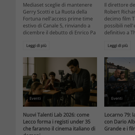
Mediaset sceglie di mantenere
Il direttore d
Gerry Scotti e La Ruota della
Robert Richa
Fortuna nell'access prime time
decimo film T
estivo di Canale 5, rinviando a
possibili nell
dicembre il debutto di Enrico Pa
definitivo a T
Leggi di più
Leggi di più
Eventi
Eventi
Nuovi Talenti Lab 2026: come
Locarno 79: la
Lecco forma i registi under 35
con Dario Alb
che faranno il cinema italiano di
Grande e i fi