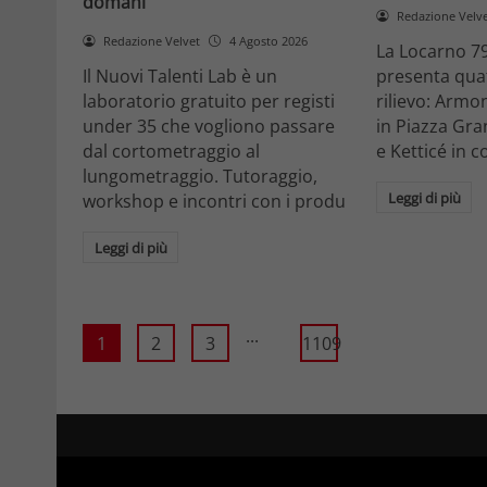
domani
Redazione Velv
Redazione Velvet
4 Agosto 2026
La Locarno 79
Il Nuovi Talenti Lab è un
presenta quatt
laboratorio gratuito per registi
rilievo: Armon
under 35 che vogliono passare
in Piazza Gra
dal cortometraggio al
e Ketticé in c
lungometraggio. Tutoraggio,
Leggi di più
workshop e incontri con i produ
Leggi di più
...
1
2
3
1109