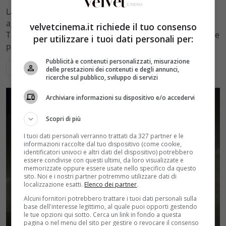
La terza stagione di Lioness arriva su Paramount+ il 2
agosto 2026. Scopri come la spy-action femminile di
velvetcinema.it richiede il tuo consenso
Taylor Sheridan mantiene l'adrenalina con un cast di tre
per utilizzare i tuoi dati personali per:
premi
Pubblicità e contenuti personalizzati, misurazione
Leggi di più
delle prestazioni dei contenuti e degli annunci,
ricerche sul pubblico, sviluppo di servizi
Archiviare informazioni su dispositivo e/o accedervi
Scopri di più
I tuoi dati personali verranno trattati da 327 partner e le
informazioni raccolte dal tuo dispositivo (come cookie,
identificatori univoci e altri dati del dispositivo) potrebbero
essere condivise con questi ultimi, da loro visualizzate e
memorizzate oppure essere usate nello specifico da questo
sito. Noi e i nostri partner potremmo utilizzare dati di
localizzazione esatti.
Elenco dei partner
.
Alcuni fornitori potrebbero trattare i tuoi dati personali sulla
base dell'interesse legittimo, al quale puoi opporti gestendo
le tue opzioni qui sotto. Cerca un link in fondo a questa
pagina o nel menu del sito per gestire o revocare il consenso