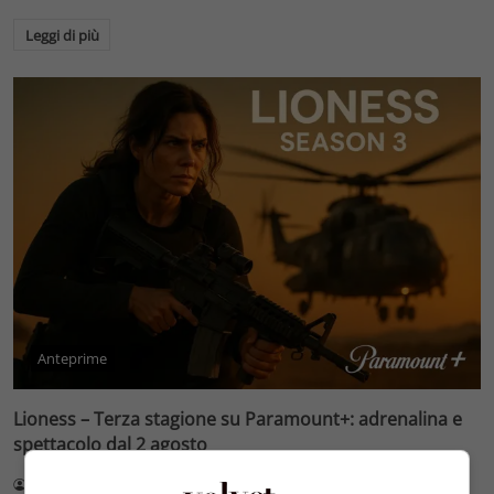
Leggi di più
Anteprime
Lioness – Terza stagione su Paramount+: adrenalina e
spettacolo dal 2 agosto
Redazione Velvet
9 Agosto 2026