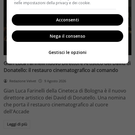
nelle impostazioni della privacy e dei cookie.
Acconsenti
Nega il consenso
Bomba
Gestisci le opzioni
Gian Luca Farinelli nuovo Direttore Artistico dei David di
Donatello: il restauro cinematografico al comando
Redazione Velvet
9 Agosto 2026
Gian Luca Farinelli della Cineteca di Bologna è il nuovo
direttore artistico dei David di Donatello. Una nomina
che porta il restauro cinematografico al cuore
dell'Accade
Leggi di più