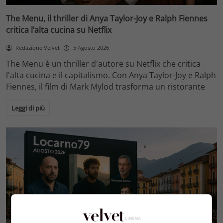
The Menu, il thriller di Anya Taylor-Joy e Ralph Fiennes
critica l’alta cucina su Netflix
Redazione Velvet
5 Agosto 2026
The Menu è un thriller d'autore su Netflix che critica
l'alta cucina e il capitalismo. Con Anya Taylor-Joy e Ralph
Fiennes, il film di Mark Mylod trasforma un ristorante
Leggi di più