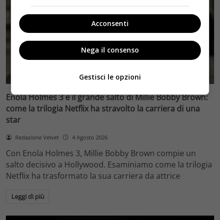
Acconsenti
Nega il consenso
Anteprime
Gestisci le opzioni
Enola Holmes 3 e il grande salto di Millie Bobby Brown:
come la trilogia Netflix ha stravolto la carriera di una
star
Redazione Velvet
4 Agosto 2026
Con Enola Holmes 3, Millie Bobby Brown compie un
salto decisivo a Hollywood. Esaminiamo come la trilogia
Netflix ha trasformato la sua carriera da attrice
Leggi di più