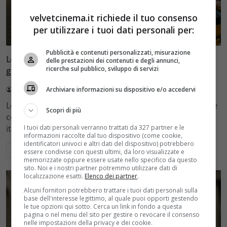
velvetcinema.it richiede il tuo consenso
per utilizzare i tuoi dati personali per:
Eventi
Pubblicità e contenuti personalizzati, misurazione
Locarno 79, Dario Albertini in Piazza Grande e la nuova
delle prestazioni dei contenuti e degli annunci,
ricerche sul pubblico, sviluppo di servizi
generazione del cinema italiano
Archiviare informazioni su dispositivo e/o accedervi
Redazione Velvet
4 Agosto 2026
Locarno 79 (agosto 2026) presenta la selezione ufficiale
Scopri di più
con Dario Albertini in Piazza Grande e nuovi talenti
I tuoi dati personali verranno trattati da 327 partner e le
italiani come Salvatore Mereu e Giovanni Tort
informazioni raccolte dal tuo dispositivo (come cookie,
identificatori univoci e altri dati del dispositivo) potrebbero
Leggi di più
essere condivise con questi ultimi, da loro visualizzate e
memorizzate oppure essere usate nello specifico da questo
sito. Noi e i nostri partner potremmo utilizzare dati di
localizzazione esatti.
Elenco dei partner
.
Alcuni fornitori potrebbero trattare i tuoi dati personali sulla
base dell'interesse legittimo, al quale puoi opporti gestendo
le tue opzioni qui sotto. Cerca un link in fondo a questa
pagina o nel menu del sito per gestire o revocare il consenso
nelle impostazioni della privacy e dei cookie.