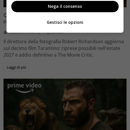
Nega il consenso
Quentin Tarantino e il decimo film: Robert Richardson
rivela riprese forse nel 2027 e l’addio a The Movie Critic
Gestisci le opzioni
Redazione Velvet
4 Agosto 2026
Il direttore della fotografia Robert Richardson aggiorna
sul decimo film Tarantino: riprese possibili nell'estate
2027 e addio definitivo a The Movie Critic.
Leggi di più