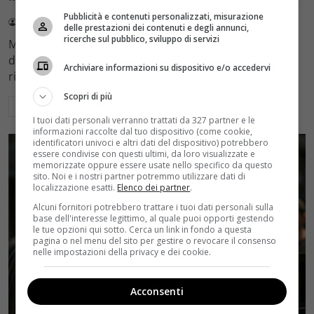
Pubblicità e contenuti personalizzati, misurazione
Redazione Velvet
4 Agosto 2026
delle prestazioni dei contenuti e degli annunci,
ricerche sul pubblico, sviluppo di servizi
Mediaset sceglie di mantenere Gerry Scotti e La Ruota
della Fortuna nell'access prime time estivo di Canale 5,
Archiviare informazioni su dispositivo e/o accedervi
rinviando a dicembre il debutto di Enrico Pa
Scopri di più
Leggi di più
I tuoi dati personali verranno trattati da 327 partner e le
informazioni raccolte dal tuo dispositivo (come cookie,
identificatori univoci e altri dati del dispositivo) potrebbero
essere condivise con questi ultimi, da loro visualizzate e
memorizzate oppure essere usate nello specifico da questo
sito. Noi e i nostri partner potremmo utilizzare dati di
localizzazione esatti.
Elenco dei partner
.
Alcuni fornitori potrebbero trattare i tuoi dati personali sulla
base dell'interesse legittimo, al quale puoi opporti gestendo
le tue opzioni qui sotto. Cerca un link in fondo a questa
pagina o nel menu del sito per gestire o revocare il consenso
nelle impostazioni della privacy e dei cookie.
Acconsenti
Rumors