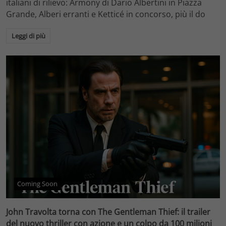
italiani di rilievo: Armony di Dario Albertini in Piazza
Grande, Alberi erranti e Ketticé in concorso, più il do
Leggi di più
Coming Soon
John Travolta torna con The Gentleman Thief: il trailer
del nuovo thriller con azione e un colpo da 100 milioni