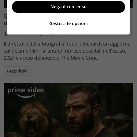
Nega il consenso
Quentin Tarantino e il decimo film: Robert Richardson
rivela riprese forse nel 2027 e l’addio a The Movie Critic
Gestisci le opzioni
Redazione Velvet
4 Agosto 2026
Il direttore della fotografia Robert Richardson aggiorna
sul decimo film Tarantino: riprese possibili nell'estate
2027 e addio definitivo a The Movie Critic.
Leggi di più