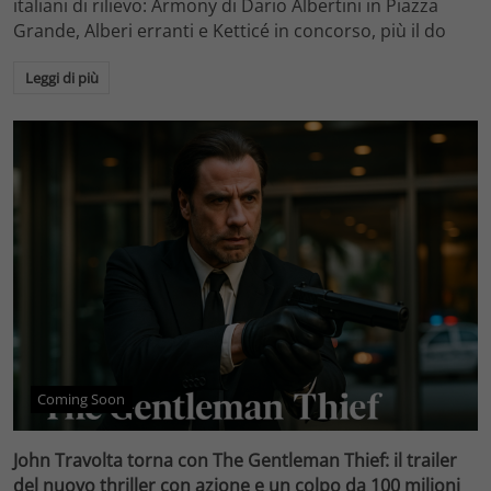
italiani di rilievo: Armony di Dario Albertini in Piazza
Grande, Alberi erranti e Ketticé in concorso, più il do
Leggi di più
Coming Soon
John Travolta torna con The Gentleman Thief: il trailer
del nuovo thriller con azione e un colpo da 100 milioni