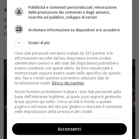
Pubblicità e contenuti personalizzati, misurazione
Redazione Velvet
4 Agosto 2026
delle prestazioni dei contenuti e degli annunci,
ricerche sul pubblico, sviluppo di servizi
Mediaset sceglie di mantenere Gerry Scotti e La Ruota
della Fortuna nell'access prime time estivo di Canale 5,
Archiviare informazioni su dispositivo e/o accedervi
rinviando a dicembre il debutto di Enrico Pa
Scopri di più
Leggi di più
I tuoi dati personali verranno trattati da 327 partner e le
informazioni raccolte dal tuo dispositivo (come cookie,
identificatori univoci e altri dati del dispositivo) potrebbero
essere condivise con questi ultimi, da loro visualizzate e
memorizzate oppure essere usate nello specifico da questo
sito. Noi e i nostri partner potremmo utilizzare dati di
localizzazione esatti.
Elenco dei partner
.
Alcuni fornitori potrebbero trattare i tuoi dati personali sulla
base dell'interesse legittimo, al quale puoi opporti gestendo
le tue opzioni qui sotto. Cerca un link in fondo a questa
pagina o nel menu del sito per gestire o revocare il consenso
nelle impostazioni della privacy e dei cookie.
Acconsenti
Rumors