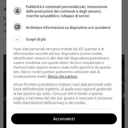
Pubblicità e contenuti personalizzati, misurazione
Redazione Velvet
4 Agosto 2026
delle prestazioni dei contenuti e degli annunci,
ricerche sul pubblico, sviluppo di servizi
Mediaset sceglie di mantenere Gerry Scotti e La Ruota
della Fortuna nell'access prime time estivo di Canale 5,
Archiviare informazioni su dispositivo e/o accedervi
rinviando a dicembre il debutto di Enrico Pa
Scopri di più
Leggi di più
I tuoi dati personali verranno trattati da 327 partner e le
informazioni raccolte dal tuo dispositivo (come cookie,
identificatori univoci e altri dati del dispositivo) potrebbero
essere condivise con questi ultimi, da loro visualizzate e
memorizzate oppure essere usate nello specifico da questo
sito. Noi e i nostri partner potremmo utilizzare dati di
localizzazione esatti.
Elenco dei partner
.
Alcuni fornitori potrebbero trattare i tuoi dati personali sulla
base dell'interesse legittimo, al quale puoi opporti gestendo
le tue opzioni qui sotto. Cerca un link in fondo a questa
pagina o nel menu del sito per gestire o revocare il consenso
nelle impostazioni della privacy e dei cookie.
Acconsenti
Rumors