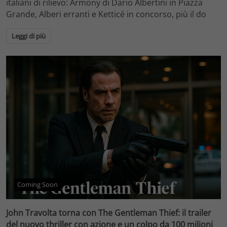
italiani di rilievo: Armony di Dario Albertini in Piazza
Grande, Alberi erranti e Ketticé in concorso, più il do
Leggi di più
Coming Soon
John Travolta torna con The Gentleman Thief: il trailer
del nuovo thriller con azione e un colpo da 100 milioni