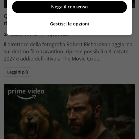
Nega il consenso
Quentin Tarantino e il decimo film: Robert Richardson
rivela riprese forse nel 2027 e l’addio a The Movie Critic
Gestisci le opzioni
Redazione Velvet
4 Agosto 2026
Il direttore della fotografia Robert Richardson aggiorna
sul decimo film Tarantino: riprese possibili nell'estate
2027 e addio definitivo a The Movie Critic.
Leggi di più