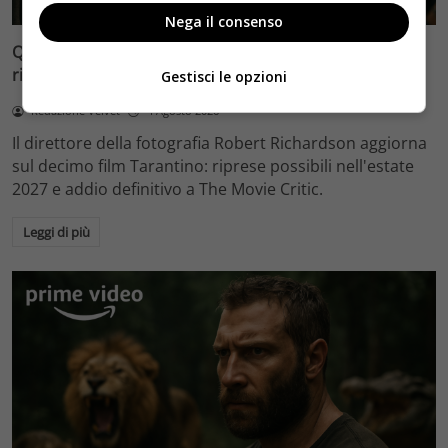
Nega il consenso
Quentin Tarantino e il decimo film: Robert Richardson
rivela riprese forse nel 2027 e l’addio a The Movie Critic
Gestisci le opzioni
Redazione Velvet
4 Agosto 2026
Il direttore della fotografia Robert Richardson aggiorna
sul decimo film Tarantino: riprese possibili nell'estate
2027 e addio definitivo a The Movie Critic.
Leggi di più