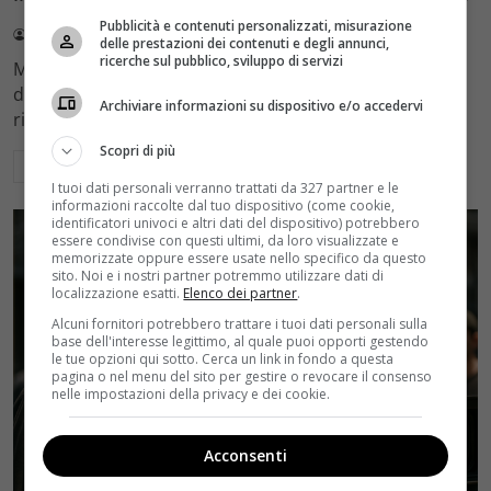
Pubblicità e contenuti personalizzati, misurazione
Redazione Velvet
4 Agosto 2026
delle prestazioni dei contenuti e degli annunci,
ricerche sul pubblico, sviluppo di servizi
Mediaset sceglie di mantenere Gerry Scotti e La Ruota
della Fortuna nell'access prime time estivo di Canale 5,
Archiviare informazioni su dispositivo e/o accedervi
rinviando a dicembre il debutto di Enrico Pa
Scopri di più
Leggi di più
I tuoi dati personali verranno trattati da 327 partner e le
informazioni raccolte dal tuo dispositivo (come cookie,
identificatori univoci e altri dati del dispositivo) potrebbero
essere condivise con questi ultimi, da loro visualizzate e
memorizzate oppure essere usate nello specifico da questo
sito. Noi e i nostri partner potremmo utilizzare dati di
localizzazione esatti.
Elenco dei partner
.
Alcuni fornitori potrebbero trattare i tuoi dati personali sulla
base dell'interesse legittimo, al quale puoi opporti gestendo
le tue opzioni qui sotto. Cerca un link in fondo a questa
pagina o nel menu del sito per gestire o revocare il consenso
nelle impostazioni della privacy e dei cookie.
Acconsenti
Rumors