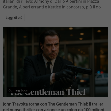
italiani di rilievo: Armony di Dario Albertini in Piazza
Grande, Alberi erranti e Ketticé in concorso, più il do
Leggi di più
Coming Soon
John Travolta torna con The Gentleman Thief: il trailer
del nuovo thriller con azione e un colpo da 100 milioni