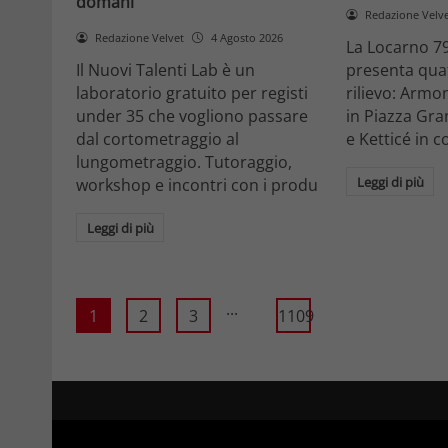
domani
Redazione Velv
Redazione Velvet
4 Agosto 2026
La Locarno 79
Il Nuovi Talenti Lab è un
presenta quatt
laboratorio gratuito per registi
rilievo: Armon
under 35 che vogliono passare
in Piazza Gra
dal cortometraggio al
e Ketticé in c
lungometraggio. Tutoraggio,
Leggi di più
workshop e incontri con i produ
Leggi di più
...
1
2
3
1109