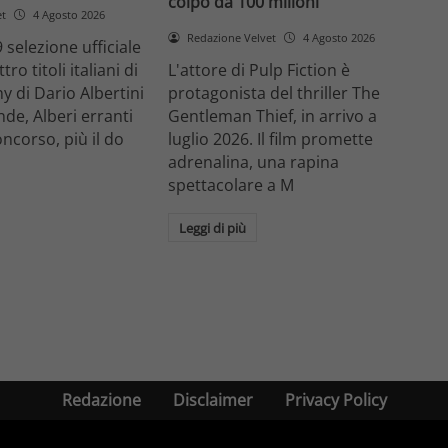
colpo da 100 milioni
et
4 Agosto 2026
Redazione Velvet
4 Agosto 2026
 selezione ufficiale
ro titoli italiani di
L'attore di Pulp Fiction è
y di Dario Albertini
protagonista del thriller The
nde, Alberi erranti
Gentleman Thief, in arrivo a
oncorso, più il do
luglio 2026. Il film promette
adrenalina, una rapina
spettacolare a M
Leggi di più
Redazione
Disclaimer
Privacy Policy