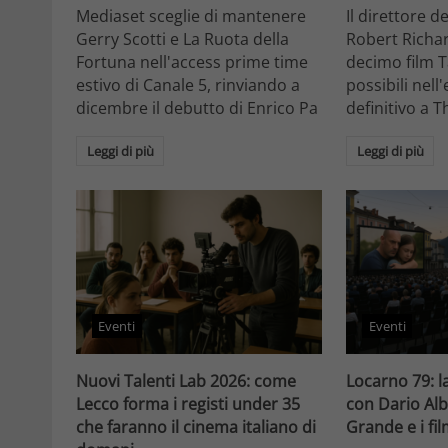
Mediaset sceglie di mantenere
Il direttore d
Gerry Scotti e La Ruota della
Robert Richa
Fortuna nell'access prime time
decimo film T
estivo di Canale 5, rinviando a
possibili nell
dicembre il debutto di Enrico Pa
definitivo a T
Leggi di più
Leggi di più
Eventi
Eventi
Nuovi Talenti Lab 2026: come
Locarno 79: la
Lecco forma i registi under 35
con Dario Alb
che faranno il cinema italiano di
Grande e i fi