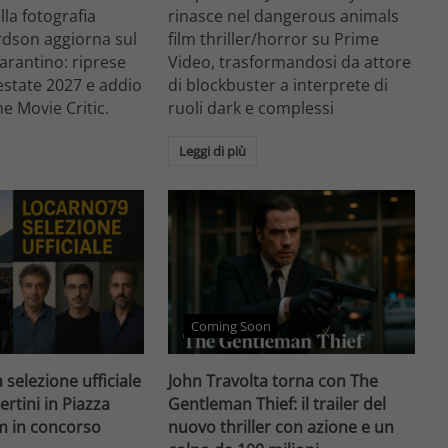
ella fotografia
rinasce nel dangerous animals
rdson aggiorna sul
film thriller/horror su Prime
arantino: riprese
Video, trasformandosi da attore
'estate 2027 e addio
di blockbuster a interprete di
he Movie Critic.
ruoli dark e complessi
Leggi di più
Coming Soon
 selezione ufficiale
John Travolta torna con The
ertini in Piazza
Gentleman Thief: il trailer del
lm in concorso
nuovo thriller con azione e un