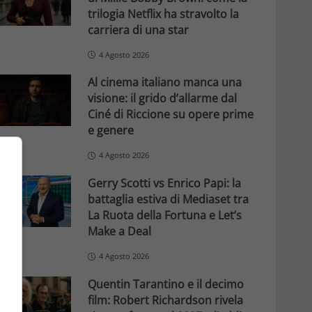
trilogia Netflix ha stravolto la
carriera di una star
4 Agosto 2026
Al cinema italiano manca una
visione: il grido d’allarme dal
Ciné di Riccione su opere prime
e genere
4 Agosto 2026
Gerry Scotti vs Enrico Papi: la
battaglia estiva di Mediaset tra
La Ruota della Fortuna e Let’s
Make a Deal
4 Agosto 2026
Quentin Tarantino e il decimo
film: Robert Richardson rivela