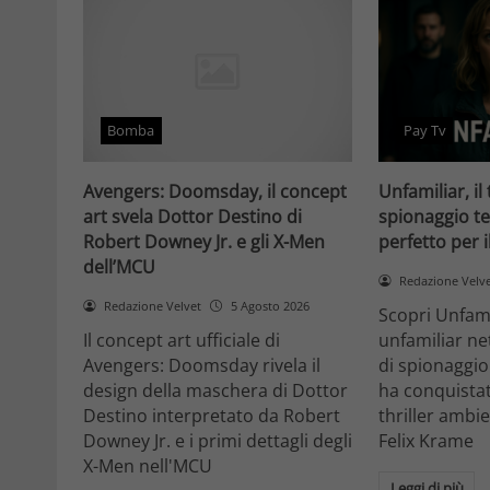
Bomba
Pay Tv
Avengers: Doomsday, il concept
Unfamiliar, il 
art svela Dottor Destino di
spionaggio te
Robert Downey Jr. e gli X-Men
perfetto per 
dell’MCU
Redazione Velv
Redazione Velvet
5 Agosto 2026
Scopri Unfami
Il concept art ufficiale di
unfamiliar net
Avengers: Doomsday rivela il
di spionaggio
design della maschera di Dottor
ha conquistat
Destino interpretato da Robert
thriller ambi
Downey Jr. e i primi dettagli degli
Felix Krame
X-Men nell'MCU
Leggi di più