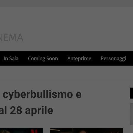
In Sala
Coming Soon
Anteprime
Personaggi
a cyberbullismo e
al 28 aprile