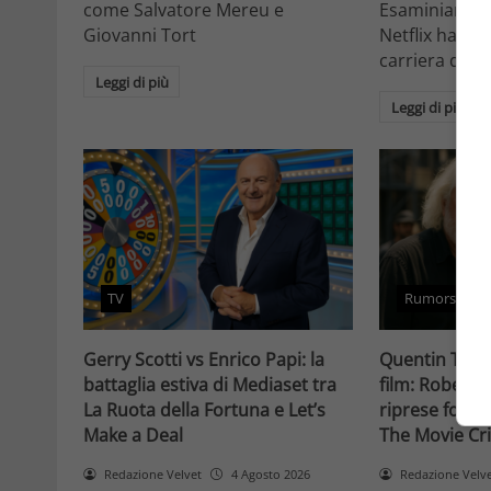
come Salvatore Mereu e
Esaminiamo c
Giovanni Tort
Netflix ha tr
carriera da at
Leggi di più
Leggi di più
TV
Rumors
Gerry Scotti vs Enrico Papi: la
Quentin Taran
battaglia estiva di Mediaset tra
film: Robert 
La Ruota della Fortuna e Let’s
riprese forse 
Make a Deal
The Movie Cri
Redazione Velvet
4 Agosto 2026
Redazione Velv