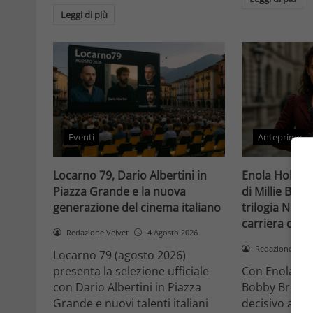
Leggi di più
Eventi
Anteprime
Locarno 79, Dario Albertini in
Enola Holmes 
Piazza Grande e la nuova
di Millie Bob
generazione del cinema italiano
trilogia Netfli
carriera di un
Redazione Velvet
4 Agosto 2026
Redazione Velv
Locarno 79 (agosto 2026)
presenta la selezione ufficiale
Con Enola Hol
con Dario Albertini in Piazza
Bobby Brown 
Grande e nuovi talenti italiani
decisivo a Ho