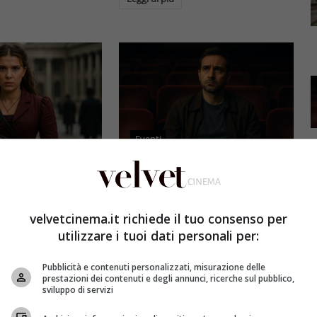
Eventi
3 e il grande salto
Al cinema italiano manca una
by Brown: come la
visione: il grido d’allarme dal
x ha stravolto la
Ciné di Riccione su opere prime
velvetcinema.it richiede il tuo consenso per
a star
e genere
utilizzare i tuoi dati personali per:
et
4 Agosto 2026
Redazione Velvet
4 Agosto 2026
Pubblicità e contenuti personalizzati, misurazione delle
mes 3, Millie
Il cinema italiano opere prime
prestazioni dei contenuti e degli annunci, ricerche sul pubblico,
compie un salto
affronta una crisi strutturale:
sviluppo di servizi
llywood.
poche new entry, scarso