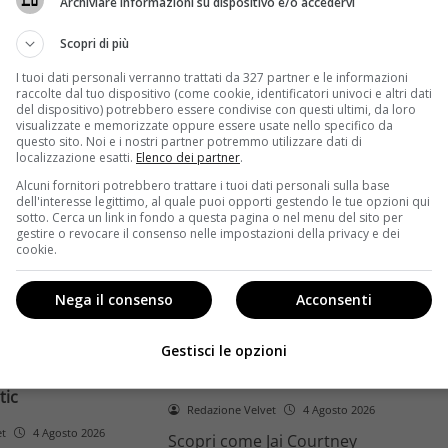
Archiviare informazioni su dispositivo e/o accedervi
ome la trilogia
ricambio generazionale e
asformato la sua
assenza di genere. L'analisi dal
Scopri di più
trice
Ciné di Riccione.
I tuoi dati personali verranno trattati da 327 partner e le informazioni
raccolte dal tuo dispositivo (come cookie, identificatori univoci e altri dati
Leggi di più
del dispositivo) potrebbero essere condivise con questi ultimi, da loro
visualizzate e memorizzate oppure essere usate nello specifico da
questo sito. Noi e i nostri partner potremmo utilizzare dati di
localizzazione esatti.
Elenco dei partner
.
Alcuni fornitori potrebbero trattare i tuoi dati personali sulla base
dell'interesse legittimo, al quale puoi opporti gestendo le tue opzioni qui
sotto. Cerca un link in fondo a questa pagina o nel menu del sito per
gestire o revocare il consenso nelle impostazioni della privacy e dei
cookie.
Anteprime
Nega il consenso
Acconsenti
tino e il decimo
Jai Courtney si riscatta con
Richardson rivela
Dangerous Animals su Prime
Gestisci le opzioni
nel 2027 e l’addio a
Video: da flop a serial killer
tic
Redazione Velvet
4 Agosto 2026
et
4 Agosto 2026
Scopri come Jai Courtney