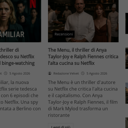
Recensioni
thriller di
The Menu, il thriller di Anya
desco su Netflix
Taylor-Joy e Ralph Fiennes critica
il binge-watching
l’alta cucina su Netflix
et
5 Agosto 2026
Redazione Velvet
5 Agosto 2026
liar, la nuova
The Menu è un thriller d'autore
flix serie tedesca
su Netflix che critica l'alta cucina
 con 6 episodi che
e il capitalismo. Con Anya
o Netflix. Una spy
Taylor-Joy e Ralph Fiennes, il film
entata a Berlino con
di Mark Mylod trasforma un
ristorante
Leggi di più