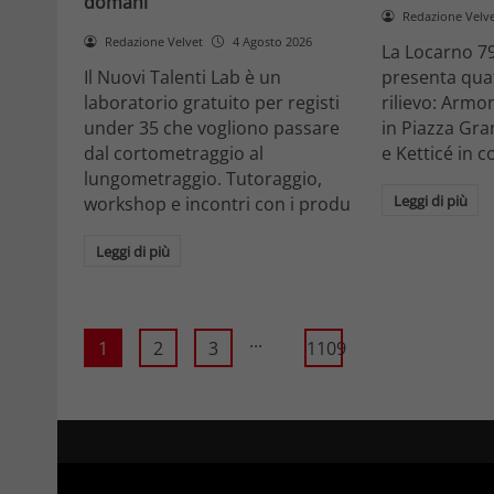
domani
Redazione Velv
Redazione Velvet
4 Agosto 2026
La Locarno 79
Il Nuovi Talenti Lab è un
presenta quatt
laboratorio gratuito per registi
rilievo: Armon
under 35 che vogliono passare
in Piazza Gra
dal cortometraggio al
e Ketticé in c
lungometraggio. Tutoraggio,
Leggi di più
workshop e incontri con i produ
Leggi di più
...
1
2
3
1109