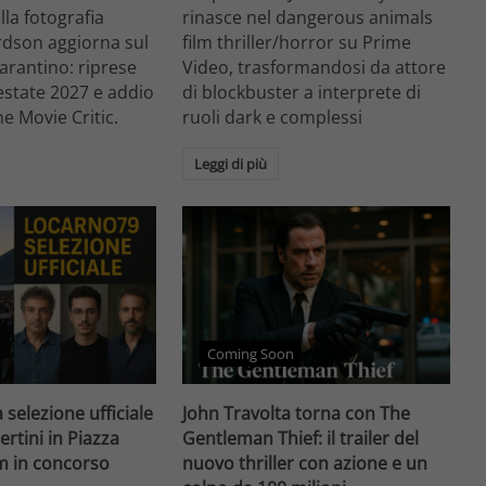
ella fotografia
rinasce nel dangerous animals
rdson aggiorna sul
film thriller/horror su Prime
arantino: riprese
Video, trasformandosi da attore
'estate 2027 e addio
di blockbuster a interprete di
he Movie Critic.
ruoli dark e complessi
Leggi di più
Coming Soon
 selezione ufficiale
John Travolta torna con The
ertini in Piazza
Gentleman Thief: il trailer del
lm in concorso
nuovo thriller con azione e un