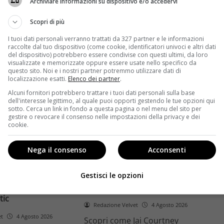
Archiviare informazioni su dispositivo e/o accedervi
ome la trilogia
ricambio generazionale e
asformato la sua
assenza di genere. L'analisi dal
Scopri di più
trice
Ciné di Riccione.
I tuoi dati personali verranno trattati da 327 partner e le informazioni
raccolte dal tuo dispositivo (come cookie, identificatori univoci e altri dati
Leggi di più
del dispositivo) potrebbero essere condivise con questi ultimi, da loro
visualizzate e memorizzate oppure essere usate nello specifico da
questo sito. Noi e i nostri partner potremmo utilizzare dati di
localizzazione esatti.
Elenco dei partner
.
Alcuni fornitori potrebbero trattare i tuoi dati personali sulla base
dell'interesse legittimo, al quale puoi opporti gestendo le tue opzioni qui
sotto. Cerca un link in fondo a questa pagina o nel menu del sito per
gestire o revocare il consenso nelle impostazioni della privacy e dei
cookie.
Anteprime
Nega il consenso
Acconsenti
tino e il decimo
Jai Courtney si riscatta con
Richardson rivela
Dangerous Animals su Prime
Gestisci le opzioni
nel 2027 e l’addio a
Video: da flop a serial killer
tic
Redazione Velvet
4 Agosto 2026
et
4 Agosto 2026
Scopri come Jai Courtney