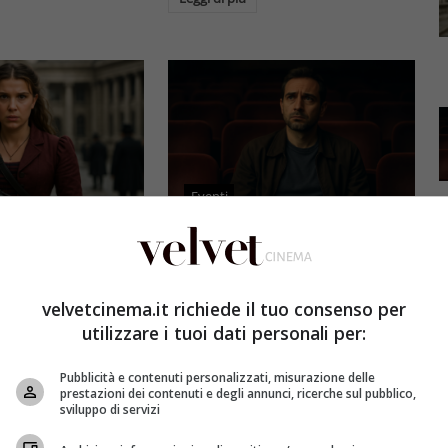
Eventi
3 e il grande salto
Al cinema italiano manca una
by Brown: come la
visione: il grido d’allarme dal
x ha stravolto la
Ciné di Riccione su opere prime
velvetcinema.it richiede il tuo consenso per
a star
e genere
utilizzare i tuoi dati personali per:
et
4 Agosto 2026
Redazione Velvet
4 Agosto 2026
Pubblicità e contenuti personalizzati, misurazione delle
mes 3, Millie
Il cinema italiano opere prime
prestazioni dei contenuti e degli annunci, ricerche sul pubblico,
compie un salto
affronta una crisi strutturale:
sviluppo di servizi
llywood.
poche new entry, scarso