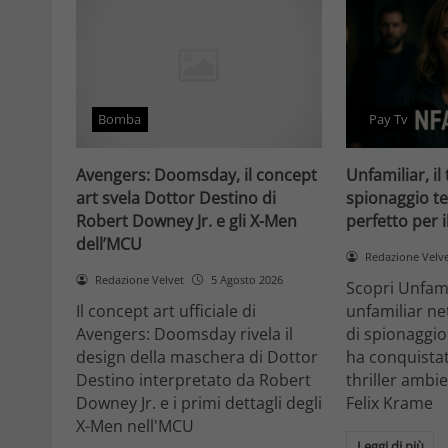
Bomba
Pay Tv
Avengers: Doomsday, il concept
Unfamiliar, il 
art svela Dottor Destino di
spionaggio te
Robert Downey Jr. e gli X-Men
perfetto per 
dell’MCU
Redazione Velv
Redazione Velvet
5 Agosto 2026
Scopri Unfami
Il concept art ufficiale di
unfamiliar net
Avengers: Doomsday rivela il
di spionaggio
design della maschera di Dottor
ha conquistat
Destino interpretato da Robert
thriller ambi
Downey Jr. e i primi dettagli degli
Felix Krame
X-Men nell'MCU
Leggi di più