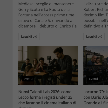
Mediaset sceglie di mantenere
Il direttore d
Gerry Scotti e La Ruota della
Robert Richa
Fortuna nell'access prime time
decimo film T
estivo di Canale 5, rinviando a
possibili nell
dicembre il debutto di Enrico Pa
definitivo a T
Leggi di più
Leggi di più
Eventi
Eventi
Nuovi Talenti Lab 2026: come
Locarno 79: la
Lecco forma i registi under 35
con Dario Alb
che faranno il cinema italiano di
Grande e i fi