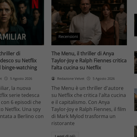
Recensioni
thriller di
The Menu, il thriller di Anya
desco su Netflix
Taylor-Joy e Ralph Fiennes critica
il binge-watching
l’alta cucina su Netflix
et
5 Agosto 2026
Redazione Velvet
5 Agosto 2026
liar, la nuova
The Menu è un thriller d'autore
flix serie tedesca
su Netflix che critica l'alta cucina
 con 6 episodi che
e il capitalismo. Con Anya
o Netflix. Una spy
Taylor-Joy e Ralph Fiennes, il film
entata a Berlino con
di Mark Mylod trasforma un
ristorante
Leggi di più