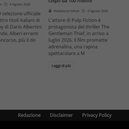
colpo da 100 milioni
et
4 Agosto 2026
Redazione Velvet
4 Agosto 2026
 selezione ufficiale
ro titoli italiani di
L'attore di Pulp Fiction è
y di Dario Albertini
protagonista del thriller The
nde, Alberi erranti
Gentleman Thief, in arrivo a
oncorso, più il do
luglio 2026. Il film promette
adrenalina, una rapina
spettacolare a M
Leggi di più
Redazione
Disclaimer
Privacy Policy