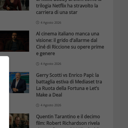
trilogia Netflix ha stravolto la
carriera di una star
4 Agosto 2026
Al cinema italiano manca una
visione: il grido d’allarme dal
Ciné di Riccione su opere prime
e genere
4 Agosto 2026
Gerry Scotti vs Enrico Papi: la
battaglia estiva di Mediaset tra
La Ruota della Fortuna e Let’s
Make a Deal
4 Agosto 2026
Quentin Tarantino e il decimo
film: Robert Richardson rivela