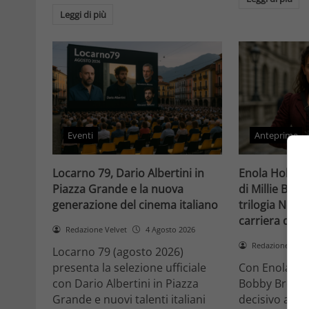
Leggi di più
Eventi
Anteprime
Locarno 79, Dario Albertini in
Enola Holmes 
Piazza Grande e la nuova
di Millie Bob
generazione del cinema italiano
trilogia Netfli
carriera di un
Redazione Velvet
4 Agosto 2026
Redazione Velv
Locarno 79 (agosto 2026)
presenta la selezione ufficiale
Con Enola Hol
con Dario Albertini in Piazza
Bobby Brown 
Grande e nuovi talenti italiani
decisivo a Ho