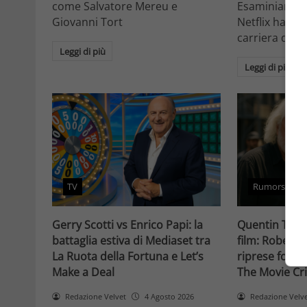
come Salvatore Mereu e
Esaminiamo c
Giovanni Tort
Netflix ha tr
carriera da at
Leggi di più
Leggi di più
TV
Rumors
Gerry Scotti vs Enrico Papi: la
Quentin Taran
battaglia estiva di Mediaset tra
film: Robert 
La Ruota della Fortuna e Let’s
riprese forse 
Make a Deal
The Movie Cri
Redazione Velvet
4 Agosto 2026
Redazione Velv