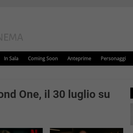
In Sala
Coming Soon
Anteprime
Personaggi
d One, il 30 luglio su