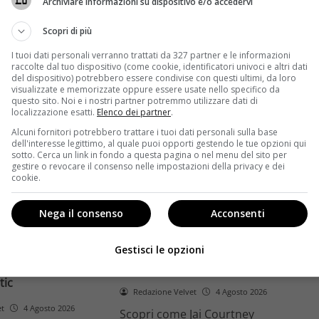
Archiviare informazioni su dispositivo e/o accedervi
ome la trilogia
ricambio generazionale e
asformato la sua
assenza di genere. L'analisi dal
Scopri di più
trice
Ciné di Riccione.
I tuoi dati personali verranno trattati da 327 partner e le informazioni
raccolte dal tuo dispositivo (come cookie, identificatori univoci e altri dati
Leggi di più
del dispositivo) potrebbero essere condivise con questi ultimi, da loro
visualizzate e memorizzate oppure essere usate nello specifico da
questo sito. Noi e i nostri partner potremmo utilizzare dati di
localizzazione esatti.
Elenco dei partner
.
Alcuni fornitori potrebbero trattare i tuoi dati personali sulla base
dell'interesse legittimo, al quale puoi opporti gestendo le tue opzioni qui
sotto. Cerca un link in fondo a questa pagina o nel menu del sito per
gestire o revocare il consenso nelle impostazioni della privacy e dei
cookie.
Anteprime
Nega il consenso
Acconsenti
tino e il decimo
Jai Courtney si riscatta con
Richardson rivela
Dangerous Animals su Prime
Gestisci le opzioni
nel 2027 e l’addio a
Video: da flop a serial killer
tic
Redazione Velvet
4 Agosto 2026
et
4 Agosto 2026
Scopri come Jai Courtney