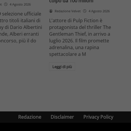
colpo da 100 milioni
et
4 Agosto 2026
Redazione Velvet
4 Agosto 2026
 selezione ufficiale
ro titoli italiani di
L'attore di Pulp Fiction è
y di Dario Albertini
protagonista del thriller The
nde, Alberi erranti
Gentleman Thief, in arrivo a
oncorso, più il do
luglio 2026. Il film promette
adrenalina, una rapina
spettacolare a M
Leggi di più
Redazione
Disclaimer
Privacy Policy