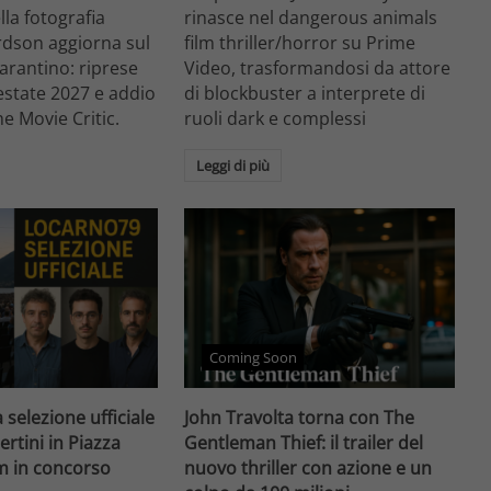
ella fotografia
rinasce nel dangerous animals
rdson aggiorna sul
film thriller/horror su Prime
arantino: riprese
Video, trasformandosi da attore
'estate 2027 e addio
di blockbuster a interprete di
he Movie Critic.
ruoli dark e complessi
Leggi di più
Coming Soon
 selezione ufficiale
John Travolta torna con The
ertini in Piazza
Gentleman Thief: il trailer del
lm in concorso
nuovo thriller con azione e un