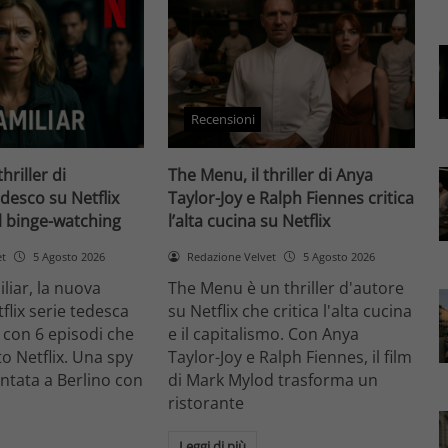
Recensioni
thriller di
The Menu, il thriller di Anya
desco su Netflix
Taylor-Joy e Ralph Fiennes critica
il binge-watching
l’alta cucina su Netflix
et
5 Agosto 2026
Redazione Velvet
5 Agosto 2026
liar, la nuova
The Menu è un thriller d'autore
flix serie tedesca
su Netflix che critica l'alta cucina
 con 6 episodi che
e il capitalismo. Con Anya
o Netflix. Una spy
Taylor-Joy e Ralph Fiennes, il film
entata a Berlino con
di Mark Mylod trasforma un
ristorante
Leggi di più