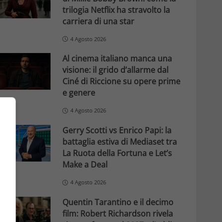
trilogia Netflix ha stravolto la
carriera di una star
4 Agosto 2026
Al cinema italiano manca una
visione: il grido d’allarme dal
Ciné di Riccione su opere prime
e genere
4 Agosto 2026
Gerry Scotti vs Enrico Papi: la
battaglia estiva di Mediaset tra
La Ruota della Fortuna e Let’s
Make a Deal
4 Agosto 2026
Quentin Tarantino e il decimo
film: Robert Richardson rivela