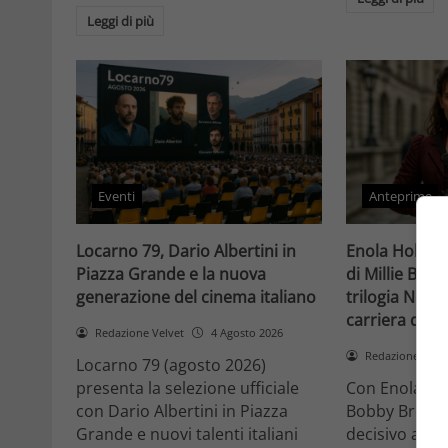
Leggi di più
Eventi
Anteprime
Locarno 79, Dario Albertini in
Enola Holmes 
Piazza Grande e la nuova
di Millie Bob
generazione del cinema italiano
trilogia Netfli
carriera di un
Redazione Velvet
4 Agosto 2026
Redazione Velv
Locarno 79 (agosto 2026)
presenta la selezione ufficiale
Con Enola Hol
con Dario Albertini in Piazza
Bobby Brown 
Grande e nuovi talenti italiani
decisivo a Ho