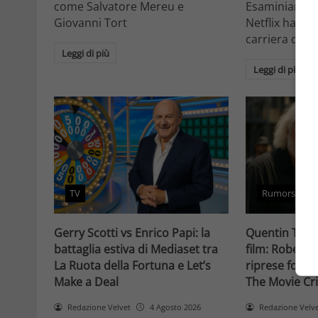
come Salvatore Mereu e
Esaminiamo c
Giovanni Tort
Netflix ha tr
carriera da at
Leggi di più
Leggi di più
TV
Rumors
Gerry Scotti vs Enrico Papi: la
Quentin Taran
battaglia estiva di Mediaset tra
film: Robert 
La Ruota della Fortuna e Let’s
riprese forse 
Make a Deal
The Movie Cri
Redazione Velvet
4 Agosto 2026
Redazione Velv