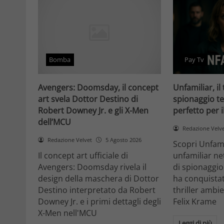
Bomba
Pay Tv
Avengers: Doomsday, il concept
Unfamiliar, il 
art svela Dottor Destino di
spionaggio te
Robert Downey Jr. e gli X-Men
perfetto per 
dell’MCU
Redazione Velv
Redazione Velvet
5 Agosto 2026
Scopri Unfami
Il concept art ufficiale di
unfamiliar net
Avengers: Doomsday rivela il
di spionaggio
design della maschera di Dottor
ha conquistat
Destino interpretato da Robert
thriller ambi
Downey Jr. e i primi dettagli degli
Felix Krame
X-Men nell'MCU
Leggi di più