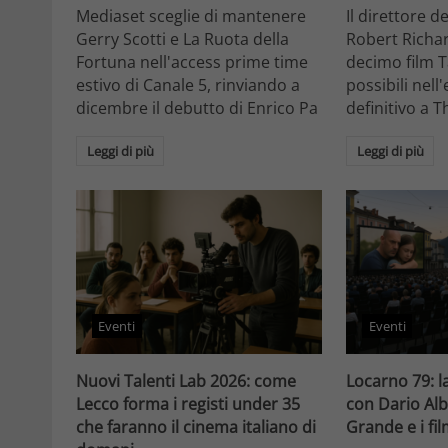
Mediaset sceglie di mantenere
Il direttore d
Gerry Scotti e La Ruota della
Robert Richa
Fortuna nell'access prime time
decimo film T
estivo di Canale 5, rinviando a
possibili nell
dicembre il debutto di Enrico Pa
definitivo a T
Leggi di più
Leggi di più
Eventi
Eventi
Nuovi Talenti Lab 2026: come
Locarno 79: la
Lecco forma i registi under 35
con Dario Alb
che faranno il cinema italiano di
Grande e i fi