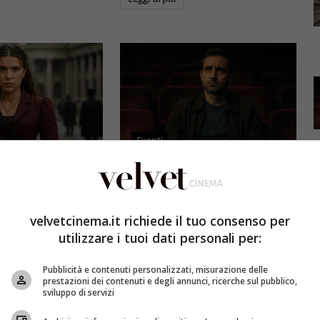
Eventi
3 e il grande salto
Al cinema italiano manca una
by Brown: come la
visione: il grido d’allarme dal
x ha stravolto la
Ciné di Riccione su opere prime
velvetcinema.it richiede il tuo consenso per
a star
e genere
utilizzare i tuoi dati personali per:
et
4 Agosto 2026
Redazione Velvet
4 Agosto 2026
Pubblicità e contenuti personalizzati, misurazione delle
mes 3, Millie
Il cinema italiano opere prime
prestazioni dei contenuti e degli annunci, ricerche sul pubblico,
compie un salto
affronta una crisi strutturale:
sviluppo di servizi
llywood.
poche new entry, scarso