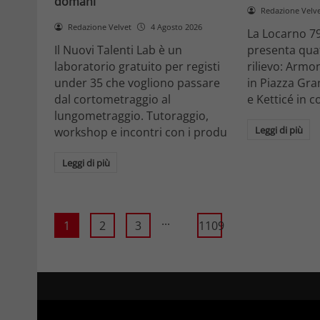
domani
Redazione Velv
Redazione Velvet
4 Agosto 2026
La Locarno 79
Il Nuovi Talenti Lab è un
presenta quatt
laboratorio gratuito per registi
rilievo: Armon
under 35 che vogliono passare
in Piazza Gra
dal cortometraggio al
e Ketticé in c
lungometraggio. Tutoraggio,
Leggi di più
workshop e incontri con i produ
Leggi di più
...
1
2
3
1109