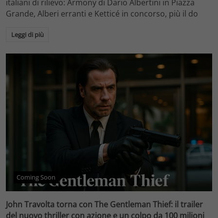
italiani di rilievo: Armony di Dario Albertini in Piazza
Grande, Alberi erranti e Ketticé in concorso, più il do
Leggi di più
Coming Soon
John Travolta torna con The Gentleman Thief: il trailer
del nuovo thriller con azione e un colpo da 100 milioni