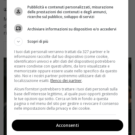
Pubblicità e contenuti personalizzati, misurazione
Redazione Velvet
4 Agosto 2026
delle prestazioni dei contenuti e degli annunci,
ricerche sul pubblico, sviluppo di servizi
Mediaset sceglie di mantenere Gerry Scotti e La Ruota
della Fortuna nell'access prime time estivo di Canale 5,
Archiviare informazioni su dispositivo e/o accedervi
rinviando a dicembre il debutto di Enrico Pa
Scopri di più
Leggi di più
I tuoi dati personali verranno trattati da 327 partner e le
informazioni raccolte dal tuo dispositivo (come cookie,
identificatori univoci e altri dati del dispositivo) potrebbero
essere condivise con questi ultimi, da loro visualizzate e
memorizzate oppure essere usate nello specifico da questo
sito. Noi e i nostri partner potremmo utilizzare dati di
localizzazione esatti.
Elenco dei partner
.
Alcuni fornitori potrebbero trattare i tuoi dati personali sulla
base dell'interesse legittimo, al quale puoi opporti gestendo
le tue opzioni qui sotto. Cerca un link in fondo a questa
pagina o nel menu del sito per gestire o revocare il consenso
nelle impostazioni della privacy e dei cookie.
Acconsenti
Rumors