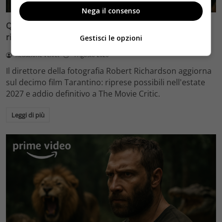
Nega il consenso
Quentin Tarantino e il decimo film: Robert Richardson
rivela riprese forse nel 2027 e l’addio a The Movie Critic
Gestisci le opzioni
Redazione Velvet
4 Agosto 2026
Il direttore della fotografia Robert Richardson aggiorna
sul decimo film Tarantino: riprese possibili nell'estate
2027 e addio definitivo a The Movie Critic.
Leggi di più