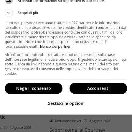
Archiviare informazioni su dispositivo e/o accedervi
ome la trilogia
ricambio generazionale e
asformato la sua
assenza di genere. L'analisi dal
Scopri di più
trice
Ciné di Riccione.
I tuoi dati personali verranno trattati da 327 partner e le informazioni
raccolte dal tuo dispositivo (come cookie, identificatori univoci e altri dati
Leggi di più
del dispositivo) potrebbero essere condivise con questi ultimi, da loro
visualizzate e memorizzate oppure essere usate nello specifico da
questo sito. Noi e i nostri partner potremmo utilizzare dati di
localizzazione esatti.
Elenco dei partner
.
Alcuni fornitori potrebbero trattare i tuoi dati personali sulla base
dell'interesse legittimo, al quale puoi opporti gestendo le tue opzioni qui
sotto. Cerca un link in fondo a questa pagina o nel menu del sito per
gestire o revocare il consenso nelle impostazioni della privacy e dei
cookie.
Anteprime
Nega il consenso
Acconsenti
tino e il decimo
Jai Courtney si riscatta con
Richardson rivela
Dangerous Animals su Prime
Gestisci le opzioni
nel 2027 e l’addio a
Video: da flop a serial killer
tic
Redazione Velvet
4 Agosto 2026
et
4 Agosto 2026
Scopri come Jai Courtney