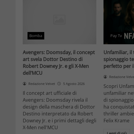
Bomba
Pay Tv
Avengers: Doomsday, il concept
Unfamiliar, il 
art svela Dottor Destino di
spionaggio te
Robert Downey Jr. e gli X-Men
perfetto per 
dell’MCU
Redazione Velv
Redazione Velvet
5 Agosto 2026
Scopri Unfami
Il concept art ufficiale di
unfamiliar net
Avengers: Doomsday rivela il
di spionaggio
design della maschera di Dottor
ha conquistat
Destino interpretato da Robert
thriller ambi
Downey Jr. e i primi dettagli degli
Felix Krame
X-Men nell'MCU
Leggi di più