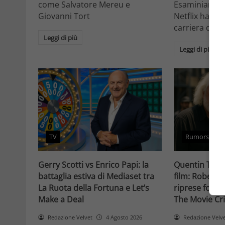
come Salvatore Mereu e
Esaminiamo c
Giovanni Tort
Netflix ha tr
carriera da at
Leggi di più
Leggi di più
TV
Rumors
Gerry Scotti vs Enrico Papi: la
Quentin Taran
battaglia estiva di Mediaset tra
film: Robert 
La Ruota della Fortuna e Let’s
riprese forse 
Make a Deal
The Movie Cri
Redazione Velvet
4 Agosto 2026
Redazione Velv