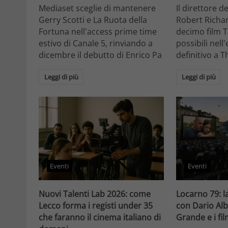
Mediaset sceglie di mantenere
Il direttore d
Gerry Scotti e La Ruota della
Robert Richa
Fortuna nell'access prime time
decimo film T
estivo di Canale 5, rinviando a
possibili nell
dicembre il debutto di Enrico Pa
definitivo a T
Leggi di più
Leggi di più
Eventi
Eventi
Nuovi Talenti Lab 2026: come
Locarno 79: la
Lecco forma i registi under 35
con Dario Alb
che faranno il cinema italiano di
Grande e i fi