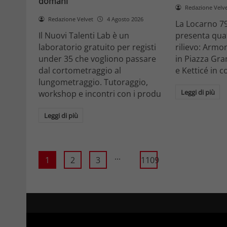
domani
Redazione Velv
Redazione Velvet
4 Agosto 2026
La Locarno 79
Il Nuovi Talenti Lab è un
presenta quatt
laboratorio gratuito per registi
rilievo: Armon
under 35 che vogliono passare
in Piazza Gra
dal cortometraggio al
e Ketticé in c
lungometraggio. Tutoraggio,
Leggi di più
workshop e incontri con i produ
Leggi di più
...
1
2
3
1109