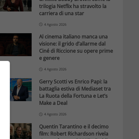
trilogia Netflix ha stravolto la
carriera di una star
4 Agosto 2026
Al cinema italiano manca una
visione: il grido d’allarme dal
Ciné di Riccione su opere prime
e genere
4 Agosto 2026
Gerry Scotti vs Enrico Papi: la
battaglia estiva di Mediaset tra
La Ruota della Fortuna e Let’s
Make a Deal
4 Agosto 2026
Quentin Tarantino e il decimo
film: Robert Richardson rivela