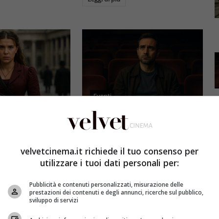
Eventi
3 e il grande salto
Al cinema italiano manca una
by Brown: come la
visione: il grido d’allarme dal
x ha stravolto la
Ciné di Riccione su opere prime
velvetcinema.it richiede il tuo consenso per
a star
e genere
utilizzare i tuoi dati personali per:
et
4 Agosto 2026
Redazione Velvet
4 Agosto 2026
Pubblicità e contenuti personalizzati, misurazione delle
mes 3, Millie
Il cinema italiano opere prime
prestazioni dei contenuti e degli annunci, ricerche sul pubblico,
compie un salto
affronta una crisi strutturale:
sviluppo di servizi
llywood.
poche new entry, scarso