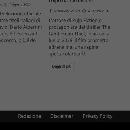
colpo da 100 milioni
et
4 Agosto 2026
Redazione Velvet
4 Agosto 2026
 selezione ufficiale
ro titoli italiani di
L'attore di Pulp Fiction è
y di Dario Albertini
protagonista del thriller The
nde, Alberi erranti
Gentleman Thief, in arrivo a
oncorso, più il do
luglio 2026. Il film promette
adrenalina, una rapina
spettacolare a M
Leggi di più
Redazione
Disclaimer
Privacy Policy