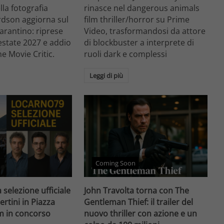
ella fotografia
rinasce nel dangerous animals
rdson aggiorna sul
film thriller/horror su Prime
arantino: riprese
Video, trasformandosi da attore
'estate 2027 e addio
di blockbuster a interprete di
he Movie Critic.
ruoli dark e complessi
Leggi di più
Coming Soon
 selezione ufficiale
John Travolta torna con The
ertini in Piazza
Gentleman Thief: il trailer del
lm in concorso
nuovo thriller con azione e un