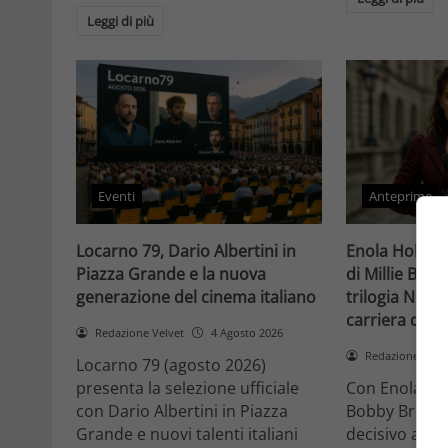
Leggi di più
Eventi
Anteprime
Locarno 79, Dario Albertini in
Enola Holmes 
Piazza Grande e la nuova
di Millie Bob
generazione del cinema italiano
trilogia Netfli
carriera di un
Redazione Velvet
4 Agosto 2026
Redazione Velv
Locarno 79 (agosto 2026)
presenta la selezione ufficiale
Con Enola Hol
con Dario Albertini in Piazza
Bobby Brown 
Grande e nuovi talenti italiani
decisivo a Ho