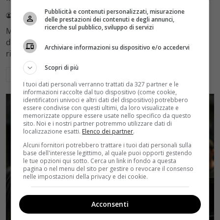
Pubblicità e contenuti personalizzati, misurazione
Redazione Velvet
4 Agosto 2026
delle prestazioni dei contenuti e degli annunci,
ricerche sul pubblico, sviluppo di servizi
Mediaset sceglie di mantenere Gerry Scotti e La Ruota
della Fortuna nell'access prime time estivo di Canale 5,
Archiviare informazioni su dispositivo e/o accedervi
rinviando a dicembre il debutto di Enrico Pa
Scopri di più
Leggi di più
I tuoi dati personali verranno trattati da 327 partner e le
informazioni raccolte dal tuo dispositivo (come cookie,
identificatori univoci e altri dati del dispositivo) potrebbero
essere condivise con questi ultimi, da loro visualizzate e
memorizzate oppure essere usate nello specifico da questo
sito. Noi e i nostri partner potremmo utilizzare dati di
localizzazione esatti.
Elenco dei partner
.
Alcuni fornitori potrebbero trattare i tuoi dati personali sulla
base dell'interesse legittimo, al quale puoi opporti gestendo
le tue opzioni qui sotto. Cerca un link in fondo a questa
pagina o nel menu del sito per gestire o revocare il consenso
nelle impostazioni della privacy e dei cookie.
Acconsenti
Rumors