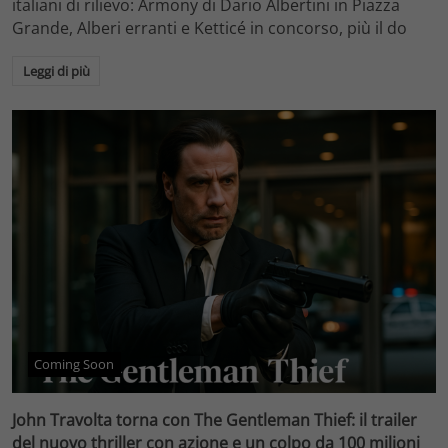
italiani di rilievo: Armony di Dario Albertini in Piazza
Grande, Alberi erranti e Ketticé in concorso, più il do
Leggi di più
Coming Soon
John Travolta torna con The Gentleman Thief: il trailer
del nuovo thriller con azione e un colpo da 100 milioni