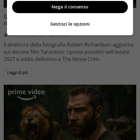
Nega il consenso
Quentin Tarantino e il decimo film: Robert Richardson
rivela riprese forse nel 2027 e l’addio a The Movie Critic
Gestisci le opzioni
Redazione Velvet
4 Agosto 2026
Il direttore della fotografia Robert Richardson aggiorna
sul decimo film Tarantino: riprese possibili nell'estate
2027 e addio definitivo a The Movie Critic.
Leggi di più