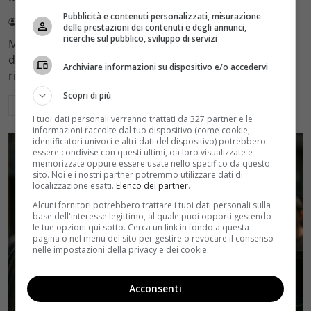
Pubblicità e contenuti personalizzati, misurazione
Redazione Velvet
4 Agosto 2026
delle prestazioni dei contenuti e degli annunci,
ricerche sul pubblico, sviluppo di servizi
Mediaset sceglie di mantenere Gerry Scotti e La Ruota
della Fortuna nell'access prime time estivo di Canale 5,
Archiviare informazioni su dispositivo e/o accedervi
rinviando a dicembre il debutto di Enrico Pa
Scopri di più
Leggi di più
I tuoi dati personali verranno trattati da 327 partner e le
informazioni raccolte dal tuo dispositivo (come cookie,
identificatori univoci e altri dati del dispositivo) potrebbero
essere condivise con questi ultimi, da loro visualizzate e
memorizzate oppure essere usate nello specifico da questo
sito. Noi e i nostri partner potremmo utilizzare dati di
localizzazione esatti.
Elenco dei partner
.
Alcuni fornitori potrebbero trattare i tuoi dati personali sulla
base dell'interesse legittimo, al quale puoi opporti gestendo
le tue opzioni qui sotto. Cerca un link in fondo a questa
pagina o nel menu del sito per gestire o revocare il consenso
nelle impostazioni della privacy e dei cookie.
Acconsenti
Rumors