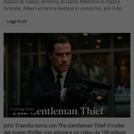
italiani di rilievo: Armony di Dario Albertini in Piazza
Grande, Alberi erranti e Ketticé in concorso, più il do
Leggi di più
Coming Soon
John Travolta torna con The Gentleman Thief: il trailer
del nuovo thriller con azione e un colpo da 100 milioni