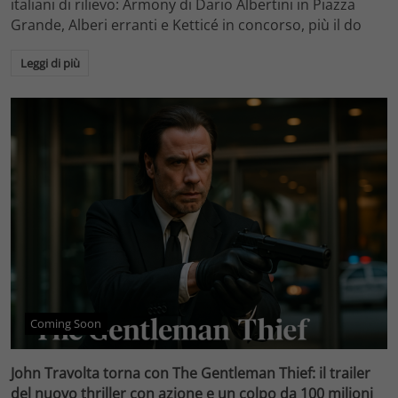
italiani di rilievo: Armony di Dario Albertini in Piazza
Grande, Alberi erranti e Ketticé in concorso, più il do
Leggi di più
Coming Soon
John Travolta torna con The Gentleman Thief: il trailer
del nuovo thriller con azione e un colpo da 100 milioni