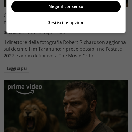
Nega il consenso
Quentin Tarantino e il decimo film: Robert Richardson
rivela riprese forse nel 2027 e l’addio a The Movie Critic
Gestisci le opzioni
Redazione Velvet
4 Agosto 2026
Il direttore della fotografia Robert Richardson aggiorna
sul decimo film Tarantino: riprese possibili nell'estate
2027 e addio definitivo a The Movie Critic.
Leggi di più