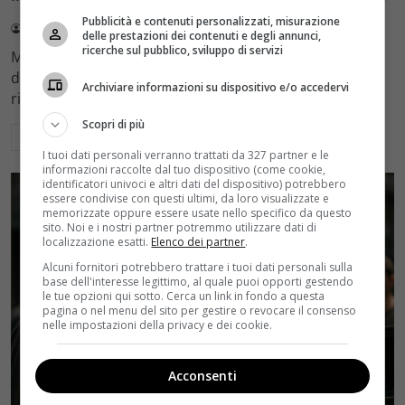
Pubblicità e contenuti personalizzati, misurazione
Redazione Velvet
4 Agosto 2026
delle prestazioni dei contenuti e degli annunci,
ricerche sul pubblico, sviluppo di servizi
Mediaset sceglie di mantenere Gerry Scotti e La Ruota
della Fortuna nell'access prime time estivo di Canale 5,
Archiviare informazioni su dispositivo e/o accedervi
rinviando a dicembre il debutto di Enrico Pa
Scopri di più
Leggi di più
I tuoi dati personali verranno trattati da 327 partner e le
informazioni raccolte dal tuo dispositivo (come cookie,
identificatori univoci e altri dati del dispositivo) potrebbero
essere condivise con questi ultimi, da loro visualizzate e
memorizzate oppure essere usate nello specifico da questo
sito. Noi e i nostri partner potremmo utilizzare dati di
localizzazione esatti.
Elenco dei partner
.
Alcuni fornitori potrebbero trattare i tuoi dati personali sulla
base dell'interesse legittimo, al quale puoi opporti gestendo
le tue opzioni qui sotto. Cerca un link in fondo a questa
pagina o nel menu del sito per gestire o revocare il consenso
nelle impostazioni della privacy e dei cookie.
Acconsenti
Rumors