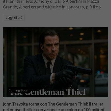
italiani di rilievo: Armony di Dario Albertini in Piazza
Grande, Alberi erranti e Ketticé in concorso, più il do
Leggi di più
Coming Soon
John Travolta torna con The Gentleman Thief: il trailer
del nuovo thriller con azione e un colpo da 100 milioni