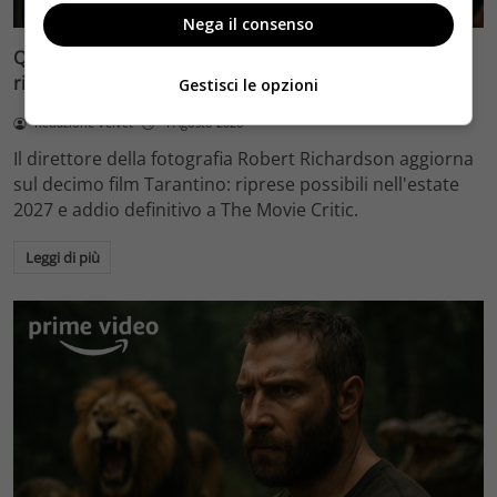
Nega il consenso
Quentin Tarantino e il decimo film: Robert Richardson
rivela riprese forse nel 2027 e l’addio a The Movie Critic
Gestisci le opzioni
Redazione Velvet
4 Agosto 2026
Il direttore della fotografia Robert Richardson aggiorna
sul decimo film Tarantino: riprese possibili nell'estate
2027 e addio definitivo a The Movie Critic.
Leggi di più