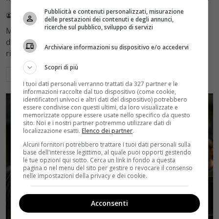
Pubblicità e contenuti personalizzati, misurazione
Redazione Velvet
4 Agosto 2026
delle prestazioni dei contenuti e degli annunci,
ricerche sul pubblico, sviluppo di servizi
Mediaset sceglie di mantenere Gerry Scotti e La Ruota
della Fortuna nell'access prime time estivo di Canale 5,
Archiviare informazioni su dispositivo e/o accedervi
rinviando a dicembre il debutto di Enrico Pa
Scopri di più
Leggi di più
I tuoi dati personali verranno trattati da 327 partner e le
informazioni raccolte dal tuo dispositivo (come cookie,
identificatori univoci e altri dati del dispositivo) potrebbero
essere condivise con questi ultimi, da loro visualizzate e
memorizzate oppure essere usate nello specifico da questo
sito. Noi e i nostri partner potremmo utilizzare dati di
localizzazione esatti.
Elenco dei partner
.
Alcuni fornitori potrebbero trattare i tuoi dati personali sulla
base dell'interesse legittimo, al quale puoi opporti gestendo
le tue opzioni qui sotto. Cerca un link in fondo a questa
pagina o nel menu del sito per gestire o revocare il consenso
nelle impostazioni della privacy e dei cookie.
Acconsenti
Rumors