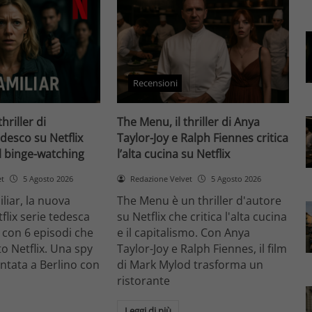
Recensioni
thriller di
The Menu, il thriller di Anya
desco su Netflix
Taylor-Joy e Ralph Fiennes critica
il binge-watching
l’alta cucina su Netflix
et
5 Agosto 2026
Redazione Velvet
5 Agosto 2026
liar, la nuova
The Menu è un thriller d'autore
flix serie tedesca
su Netflix che critica l'alta cucina
 con 6 episodi che
e il capitalismo. Con Anya
o Netflix. Una spy
Taylor-Joy e Ralph Fiennes, il film
entata a Berlino con
di Mark Mylod trasforma un
ristorante
Leggi di più