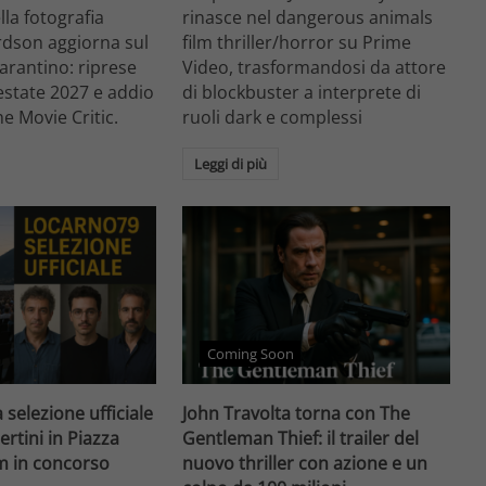
ella fotografia
rinasce nel dangerous animals
rdson aggiorna sul
film thriller/horror su Prime
arantino: riprese
Video, trasformandosi da attore
'estate 2027 e addio
di blockbuster a interprete di
he Movie Critic.
ruoli dark e complessi
Leggi di più
Coming Soon
 selezione ufficiale
John Travolta torna con The
ertini in Piazza
Gentleman Thief: il trailer del
lm in concorso
nuovo thriller con azione e un