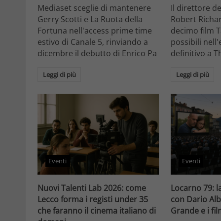
Mediaset sceglie di mantenere
Il direttore d
Gerry Scotti e La Ruota della
Robert Richa
Fortuna nell'access prime time
decimo film T
estivo di Canale 5, rinviando a
possibili nell
dicembre il debutto di Enrico Pa
definitivo a T
Leggi di più
Leggi di più
Eventi
Eventi
Nuovi Talenti Lab 2026: come
Locarno 79: la
Lecco forma i registi under 35
con Dario Alb
che faranno il cinema italiano di
Grande e i fi