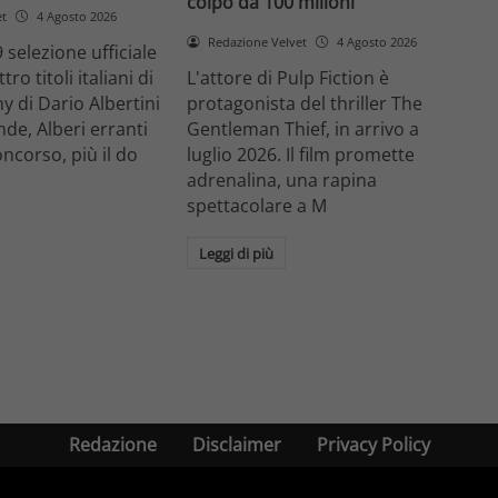
colpo da 100 milioni
et
4 Agosto 2026
Redazione Velvet
4 Agosto 2026
 selezione ufficiale
ro titoli italiani di
L'attore di Pulp Fiction è
y di Dario Albertini
protagonista del thriller The
nde, Alberi erranti
Gentleman Thief, in arrivo a
oncorso, più il do
luglio 2026. Il film promette
adrenalina, una rapina
spettacolare a M
Leggi di più
Redazione
Disclaimer
Privacy Policy