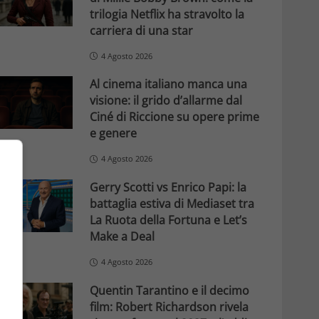
trilogia Netflix ha stravolto la
carriera di una star
4 Agosto 2026
Al cinema italiano manca una
visione: il grido d’allarme dal
Ciné di Riccione su opere prime
e genere
4 Agosto 2026
Gerry Scotti vs Enrico Papi: la
battaglia estiva di Mediaset tra
La Ruota della Fortuna e Let’s
Make a Deal
4 Agosto 2026
Quentin Tarantino e il decimo
film: Robert Richardson rivela