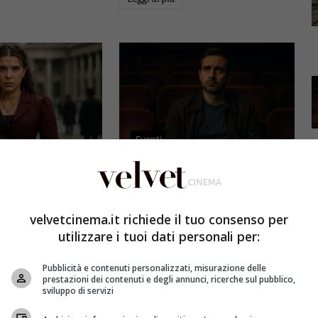
Eventi
3 e il grande salto
Al cinema italiano manca una
by Brown: come la
visione: il grido d’allarme dal
x ha stravolto la
Ciné di Riccione su opere prime
velvetcinema.it richiede il tuo consenso per
a star
e genere
utilizzare i tuoi dati personali per:
et
4 Agosto 2026
Redazione Velvet
4 Agosto 2026
Pubblicità e contenuti personalizzati, misurazione delle
mes 3, Millie
Il cinema italiano opere prime
prestazioni dei contenuti e degli annunci, ricerche sul pubblico,
compie un salto
affronta una crisi strutturale:
sviluppo di servizi
llywood.
poche new entry, scarso