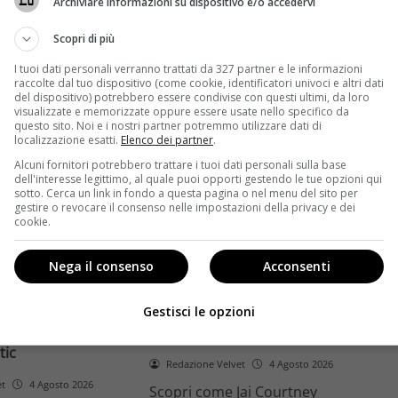
Archiviare informazioni su dispositivo e/o accedervi
ome la trilogia
ricambio generazionale e
asformato la sua
assenza di genere. L'analisi dal
Scopri di più
trice
Ciné di Riccione.
I tuoi dati personali verranno trattati da 327 partner e le informazioni
raccolte dal tuo dispositivo (come cookie, identificatori univoci e altri dati
Leggi di più
del dispositivo) potrebbero essere condivise con questi ultimi, da loro
visualizzate e memorizzate oppure essere usate nello specifico da
questo sito. Noi e i nostri partner potremmo utilizzare dati di
localizzazione esatti.
Elenco dei partner
.
Alcuni fornitori potrebbero trattare i tuoi dati personali sulla base
dell'interesse legittimo, al quale puoi opporti gestendo le tue opzioni qui
sotto. Cerca un link in fondo a questa pagina o nel menu del sito per
gestire o revocare il consenso nelle impostazioni della privacy e dei
cookie.
Anteprime
Nega il consenso
Acconsenti
tino e il decimo
Jai Courtney si riscatta con
Richardson rivela
Dangerous Animals su Prime
Gestisci le opzioni
nel 2027 e l’addio a
Video: da flop a serial killer
tic
Redazione Velvet
4 Agosto 2026
et
4 Agosto 2026
Scopri come Jai Courtney