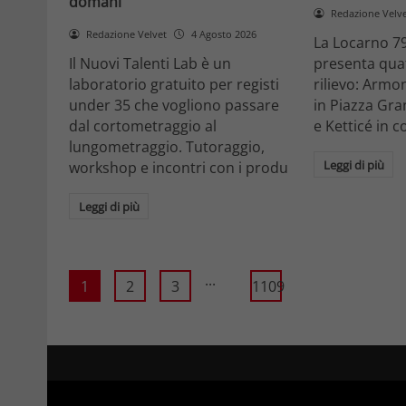
domani
Redazione Velv
Redazione Velvet
4 Agosto 2026
La Locarno 79
Il Nuovi Talenti Lab è un
presenta quatt
laboratorio gratuito per registi
rilievo: Armon
under 35 che vogliono passare
in Piazza Gra
dal cortometraggio al
e Ketticé in c
lungometraggio. Tutoraggio,
Leggi di più
workshop e incontri con i produ
Leggi di più
...
1
2
3
1109