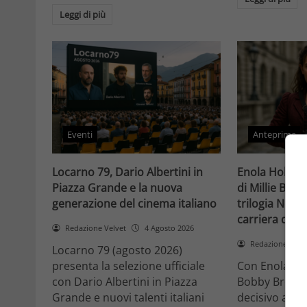
Leggi di più
Eventi
Anteprime
Locarno 79, Dario Albertini in
Enola Holmes 
Piazza Grande e la nuova
di Millie Bob
generazione del cinema italiano
trilogia Netfli
carriera di un
Redazione Velvet
4 Agosto 2026
Redazione Velv
Locarno 79 (agosto 2026)
presenta la selezione ufficiale
Con Enola Hol
con Dario Albertini in Piazza
Bobby Brown 
Grande e nuovi talenti italiani
decisivo a Ho