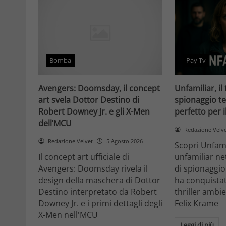
Bomba
Pay Tv
Avengers: Doomsday, il concept
Unfamiliar, il 
art svela Dottor Destino di
spionaggio te
Robert Downey Jr. e gli X-Men
perfetto per 
dell’MCU
Redazione Velv
Redazione Velvet
5 Agosto 2026
Scopri Unfami
Il concept art ufficiale di
unfamiliar net
Avengers: Doomsday rivela il
di spionaggio
design della maschera di Dottor
ha conquistat
Destino interpretato da Robert
thriller ambi
Downey Jr. e i primi dettagli degli
Felix Krame
X-Men nell'MCU
Leggi di più