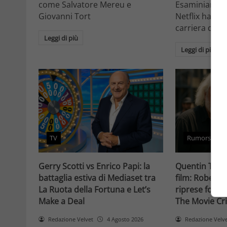
come Salvatore Mereu e
Esaminiamo c
Giovanni Tort
Netflix ha tr
carriera da at
Leggi di più
Leggi di più
TV
Rumors
Gerry Scotti vs Enrico Papi: la
Quentin Taran
battaglia estiva di Mediaset tra
film: Robert 
La Ruota della Fortuna e Let’s
riprese forse 
Make a Deal
The Movie Cri
Redazione Velvet
4 Agosto 2026
Redazione Velv